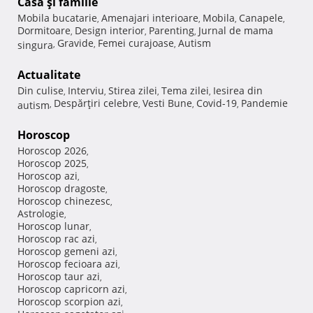
Casă şi familie
Mobila bucatarie
Amenajari interioare
Mobila
Canapele
,
,
,
,
Dormitoare
Design interior
Parenting
Jurnal de mama
,
,
,
Gravide
Femei curajoase
Autism
singura
,
,
,
Actualitate
Din culise
Interviu
Stirea zilei
Tema zilei
Iesirea din
,
,
,
,
Despărţiri celebre
Vesti Bune
Covid-19
Pandemie
autism
,
,
,
,
Horoscop
Horoscop 2026
,
Horoscop 2025
,
Horoscop azi
,
Horoscop dragoste
,
Horoscop chinezesc
,
Astrologie
,
Horoscop lunar
,
Horoscop rac azi
,
Horoscop gemeni azi
,
Horoscop fecioara azi
,
Horoscop taur azi
,
Horoscop capricorn azi
,
Horoscop scorpion azi
,