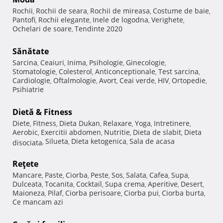
Rochii
Rochii de seara
Rochii de mireasa
Costume de baie
,
,
,
,
Pantofi
Rochii elegante
Inele de logodna
Verighete
,
,
,
,
Ochelari de soare
Tendinte 2020
,
Sănătate
Sarcina
Ceaiuri
Inima
Psihologie
Ginecologie
,
,
,
,
,
Stomatologie
Colesterol
Anticonceptionale
Test sarcina
,
,
,
,
Cardiologie
Oftalmologie
Avort
Ceai verde
HIV
Ortopedie
,
,
,
,
,
,
Psihiatrie
Dietă & Fitness
Diete
Fitness
Dieta Dukan
Relaxare
Yoga
Intretinere
,
,
,
,
,
,
Aerobic
Exercitii abdomen
Nutritie
Dieta de slabit
Dieta
,
,
,
,
Silueta
Dieta ketogenica
Sala de acasa
disociata
,
,
,
Reţete
Mancare
Paste
Ciorba
Peste
Sos
Salata
Cafea
Supa
,
,
,
,
,
,
,
,
Dulceata
Tocanita
Cocktail
Supa crema
Aperitive
Desert
,
,
,
,
,
,
Maioneza
Pilaf
Ciorba perisoare
Ciorba pui
Ciorba burta
,
,
,
,
,
Ce mancam azi