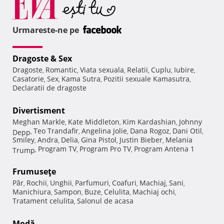
Urmareste-ne pe
Dragoste & Sex
Dragoste
Romantic
Viata sexuala
Relatii
Cuplu
Iubire
,
,
,
,
,
,
Casatorie
Sex
Kama Sutra
Pozitii sexuale Kamasutra
,
,
,
,
Declaratii de dragoste
Divertisment
Meghan Markle
Kate Middleton
Kim Kardashian
Johnny
,
,
,
Teo Trandafir
Angelina Jolie
Dana Rogoz
Dani Otil
Depp
,
,
,
,
,
Smiley
Andra
Delia
Gina Pistol
Justin Bieber
Melania
,
,
,
,
,
Program TV
Program Pro TV
Program Antena 1
Trump
,
,
,
Frumuseţe
Păr
Rochii
Unghii
Parfumuri
Coafuri
Machiaj
Sani
,
,
,
,
,
,
,
Manichiura
Sampon
Buze
Celulita
Machiaj ochi
,
,
,
,
,
Tratament celulita
Salonul de acasa
,
Modă