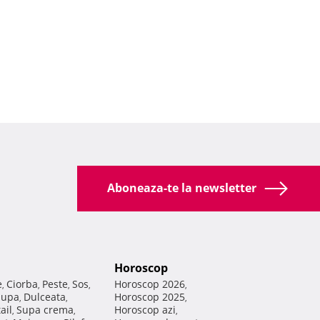
Aboneaza-te la newsletter
Horoscop
e
Ciorba
Peste
Sos
Horoscop 2026
,
,
,
,
,
Supa
Dulceata
Horoscop 2025
,
,
,
ail
Supa crema
Horoscop azi
,
,
,