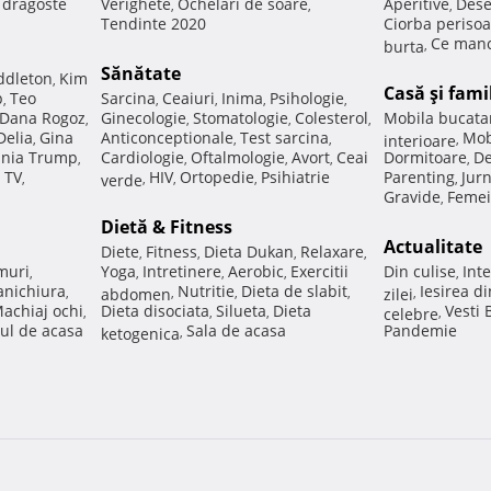
e dragoste
Verighete
Ochelari de soare
Aperitive
Dese
,
,
,
Tendinte 2020
Ciorba perisoa
Ce manc
burta
,
Sănătate
ddleton
Kim
,
Casă şi fami
p
Teo
Sarcina
Ceaiuri
Inima
Psihologie
,
,
,
,
,
Dana Rogoz
Ginecologie
Stomatologie
Colesterol
Mobila bucata
,
,
,
,
Delia
Gina
Anticonceptionale
Test sarcina
Mob
,
,
,
interioare
,
nia Trump
Cardiologie
Oftalmologie
Avort
Ceai
Dormitoare
De
,
,
,
,
,
 TV
HIV
Ortopedie
Psihiatrie
Parenting
Jur
,
verde
,
,
,
,
Gravide
Femei
,
Dietă & Fitness
Actualitate
Diete
Fitness
Dieta Dukan
Relaxare
,
,
,
,
muri
Yoga
Intretinere
Aerobic
Exercitii
Din culise
Inte
,
,
,
,
,
nichiura
Nutritie
Dieta de slabit
Iesirea d
,
abdomen
,
,
,
zilei
,
achiaj ochi
Dieta disociata
Silueta
Dieta
Vesti
,
,
,
celebre
,
ul de acasa
Sala de acasa
Pandemie
ketogenica
,