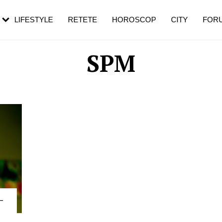
rezești mai des
Cât durează, cum te pregătești și cât
i în vârstă
de dureroasă este investigația
LIFESTYLE
RETETE
HOROSCOP
CITY
FOR
SPM
-