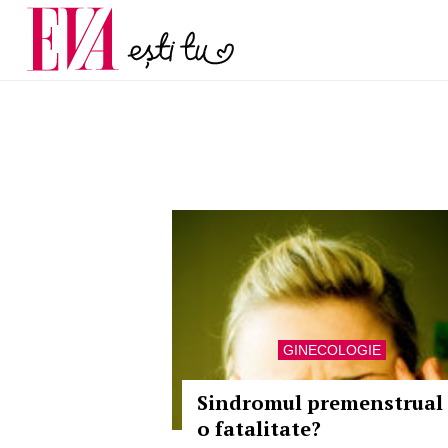
și 60 de ani. De ce te t
Carieră
pe măsură ce înaintez
Actualitate
GINECOLOGIE
Sindromul premenstrual 
o fatalitate?