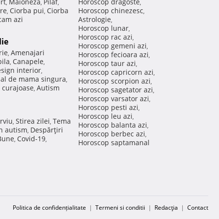
rt
Maioneza
Pilaf
Horoscop dragoste
,
,
,
,
re
Ciorba pui
Ciorba
Horoscop chinezesc
,
,
,
am azi
Astrologie
,
Horoscop lunar
,
Horoscop rac azi
,
lie
Horoscop gemeni azi
,
rie
Amenajari
,
Horoscop fecioara azi
,
ila
Canapele
,
,
Horoscop taur azi
,
sign interior
,
Horoscop capricorn azi
,
nal de mama singura
,
Horoscop scorpion azi
,
 curajoase
Autism
,
Horoscop sagetator azi
,
Horoscop varsator azi
,
Horoscop pesti azi
,
Horoscop leu azi
,
rviu
Stirea zilei
Tema
,
,
Horoscop balanta azi
,
in autism
Despărţiri
,
Horoscop berbec azi
,
 Bune
Covid-19
,
,
Horoscop saptamanal
Politica de confidențialitate
|
Termeni si conditii
|
Redacţia
|
Contact