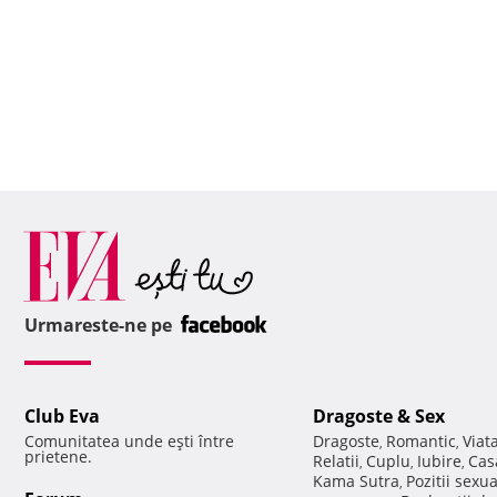
Urmareste-ne pe
Club Eva
Dragoste & Sex
Comunitatea unde eşti între
Dragoste
Romantic
Viat
,
,
prietene.
Relatii
Cuplu
Iubire
Cas
,
,
,
Kama Sutra
Pozitii sexu
,