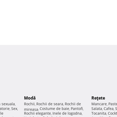
Modă
Reţete
a sexuala
Rochii
Rochii de seara
Rochii de
Mancare
Past
,
,
,
,
atorie
Sex
Costume de baie
Pantofi
Salata
Cafea
,
,
mireasa
,
,
,
,
,
ale
Rochii elegante
Inele de logodna
Tocanita
Cockt
,
,
,