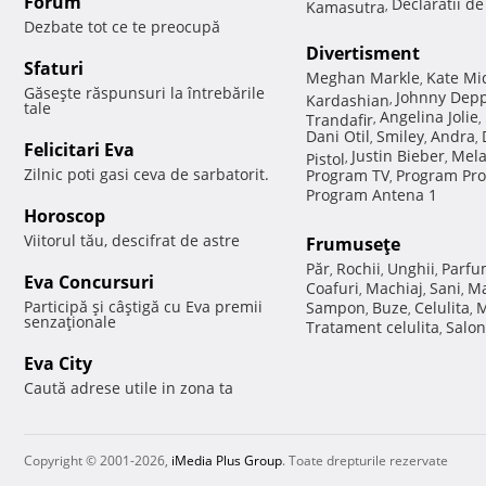
Forum
Declaratii d
Kamasutra
,
Dezbate tot ce te preocupă
Divertisment
Sfaturi
Meghan Markle
Kate Mi
,
Găseşte răspunsuri la întrebările
Johnny Dep
Kardashian
,
tale
Angelina Jolie
Trandafir
,
,
Dani Otil
Smiley
Andra
,
,
,
Felicitari Eva
Justin Bieber
Mela
Pistol
,
,
Zilnic poti gasi ceva de sarbatorit.
Program TV
Program Pro
,
Program Antena 1
Horoscop
Viitorul tău, descifrat de astre
Frumuseţe
Păr
Rochii
Unghii
Parfu
,
,
,
Eva Concursuri
Coafuri
Machiaj
Sani
Ma
,
,
,
Participă şi câştigă cu Eva premii
Sampon
Buze
Celulita
M
,
,
,
senzaţionale
Tratament celulita
Salon
,
Eva City
Caută adrese utile in zona ta
Copyright © 2001-2026,
iMedia Plus Group
. Toate drepturile rezervate