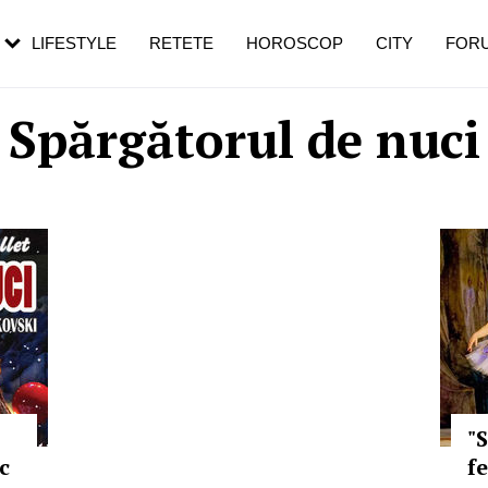
rebui să mergi
și 60 de ani. De ce te trezești mai des
pe măsură ce înaintezi în vârstă
LIFESTYLE
RETETE
HOROSCOP
CITY
FOR
Spărgătorul de nuci
"
c
f