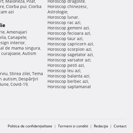
rt
Maioneza
Pilaf
Horoscop dragoste
,
,
,
,
re
Ciorba pui
Ciorba
Horoscop chinezesc
,
,
,
am azi
Astrologie
,
Horoscop lunar
,
Horoscop rac azi
,
lie
Horoscop gemeni azi
,
rie
Amenajari
,
Horoscop fecioara azi
,
ila
Canapele
,
,
Horoscop taur azi
,
sign interior
,
Horoscop capricorn azi
,
nal de mama singura
,
Horoscop scorpion azi
,
 curajoase
Autism
,
Horoscop sagetator azi
,
Horoscop varsator azi
,
Horoscop pesti azi
,
Horoscop leu azi
,
rviu
Stirea zilei
Tema
,
,
Horoscop balanta azi
,
in autism
Despărţiri
,
Horoscop berbec azi
,
 Bune
Covid-19
,
,
Horoscop saptamanal
Politica de confidențialitate
|
Termeni si conditii
|
Redacţia
|
Contact