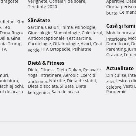
e dragoste
Verighete
Ochelari de soare
Aperitive
Dese
,
,
,
Tendinte 2020
Ciorba perisoa
Ce manc
burta
,
Sănătate
ddleton
Kim
,
Casă şi fami
p
Teo
Sarcina
Ceaiuri
Inima
Psihologie
,
,
,
,
,
Dana Rogoz
Ginecologie
Stomatologie
Colesterol
Mobila bucata
,
,
,
,
Delia
Gina
Anticonceptionale
Test sarcina
Mob
,
,
,
interioare
,
nia Trump
Cardiologie
Oftalmologie
Avort
Ceai
Dormitoare
De
,
,
,
,
,
 TV
HIV
Ortopedie
Psihiatrie
Parenting
Jur
,
verde
,
,
,
,
Gravide
Femei
,
Dietă & Fitness
Actualitate
Diete
Fitness
Dieta Dukan
Relaxare
,
,
,
,
muri
Yoga
Intretinere
Aerobic
Exercitii
Din culise
Inte
,
,
,
,
,
nichiura
Nutritie
Dieta de slabit
Iesirea d
,
abdomen
,
,
,
zilei
,
achiaj ochi
Dieta disociata
Silueta
Dieta
Vesti
,
,
,
celebre
,
ul de acasa
Sala de acasa
Pandemie
ketogenica
,