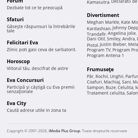
Forum
Declaratii d
Kamasutra
,
Dezbate tot ce te preocupă
Divertisment
Sfaturi
Meghan Markle
Kate Mi
,
Găseşte răspunsuri la întrebările
Johnny Dep
Kardashian
,
tale
Angelina Jolie
Trandafir
,
,
Dani Otil
Smiley
Andra
,
,
,
Felicitari Eva
Justin Bieber
Mela
Pistol
,
,
Zilnic poti gasi ceva de sarbatorit.
Program TV
Program Pro
,
Program Antena 1
Horoscop
Viitorul tău, descifrat de astre
Frumuseţe
Păr
Rochii
Unghii
Parfu
,
,
,
Eva Concursuri
Coafuri
Machiaj
Sani
Ma
,
,
,
Participă şi câştigă cu Eva premii
Sampon
Buze
Celulita
M
,
,
,
senzaţionale
Tratament celulita
Salon
,
Eva City
Caută adrese utile in zona ta
Copyright © 2001-2026,
iMedia Plus Group
. Toate drepturile rezervate