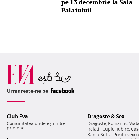
pe 13 decembrie la Sala
Palatului!
Urmareste-ne pe
Club Eva
Dragoste & Sex
Comunitatea unde eşti între
Dragoste
Romantic
Viat
,
,
prietene.
Relatii
Cuplu
Iubire
Cas
,
,
,
Kama Sutra
Pozitii sexu
,