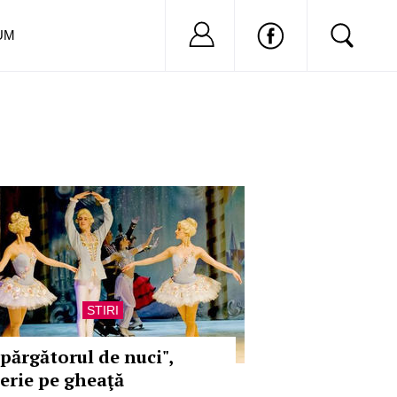
Nu ai cont?
Inregistreaza-
UM
STIRI
Spărgătorul de nuci",
eerie pe gheaţă