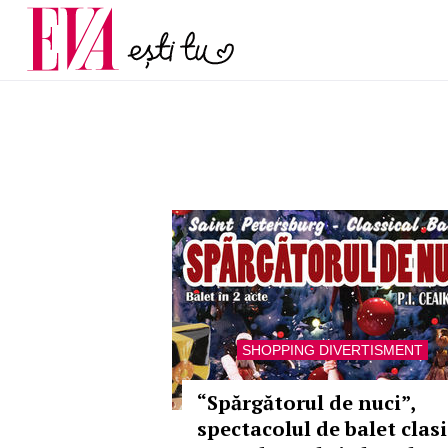
menopauză și când ar t
Carieră
la medic
Actualitate
SHOPPING DIVERTISMENT
“Spărgătorul de nuci”,
spectacolul de balet clasi