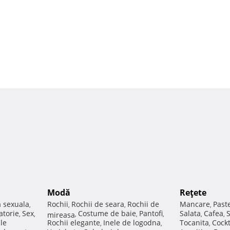
Modă
Reţete
a sexuala
Rochii
Rochii de seara
Rochii de
Mancare
Past
,
,
,
,
atorie
Sex
Costume de baie
Pantofi
Salata
Cafea
,
,
mireasa
,
,
,
,
,
ale
Rochii elegante
Inele de logodna
Tocanita
Cockt
,
,
,