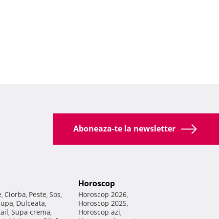
Aboneaza-te la newsletter
Horoscop
e
Ciorba
Peste
Sos
Horoscop 2026
,
,
,
,
,
Supa
Dulceata
Horoscop 2025
,
,
,
ail
Supa crema
Horoscop azi
,
,
,