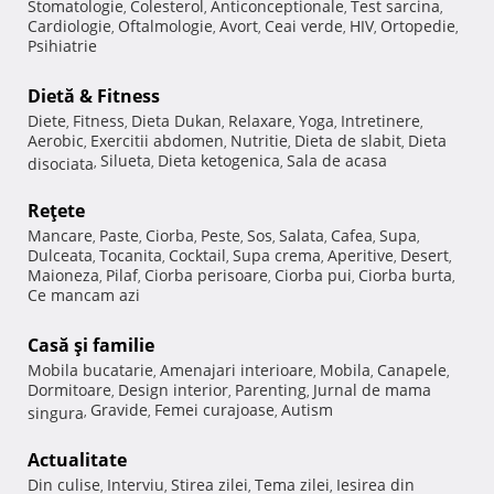
Stomatologie
Colesterol
Anticonceptionale
Test sarcina
,
,
,
,
Cardiologie
Oftalmologie
Avort
Ceai verde
HIV
Ortopedie
,
,
,
,
,
,
Psihiatrie
Dietă & Fitness
Diete
Fitness
Dieta Dukan
Relaxare
Yoga
Intretinere
,
,
,
,
,
,
Aerobic
Exercitii abdomen
Nutritie
Dieta de slabit
Dieta
,
,
,
,
Silueta
Dieta ketogenica
Sala de acasa
disociata
,
,
,
Reţete
Mancare
Paste
Ciorba
Peste
Sos
Salata
Cafea
Supa
,
,
,
,
,
,
,
,
Dulceata
Tocanita
Cocktail
Supa crema
Aperitive
Desert
,
,
,
,
,
,
Maioneza
Pilaf
Ciorba perisoare
Ciorba pui
Ciorba burta
,
,
,
,
,
Ce mancam azi
Casă şi familie
Mobila bucatarie
Amenajari interioare
Mobila
Canapele
,
,
,
,
Dormitoare
Design interior
Parenting
Jurnal de mama
,
,
,
Gravide
Femei curajoase
Autism
singura
,
,
,
Actualitate
Din culise
Interviu
Stirea zilei
Tema zilei
Iesirea din
,
,
,
,