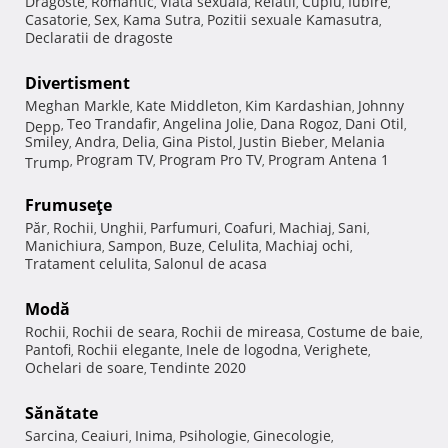
Dragoste
Romantic
Viata sexuala
Relatii
Cuplu
Iubire
,
,
,
,
,
,
Casatorie
Sex
Kama Sutra
Pozitii sexuale Kamasutra
,
,
,
,
Declaratii de dragoste
Divertisment
Meghan Markle
Kate Middleton
Kim Kardashian
Johnny
,
,
,
Teo Trandafir
Angelina Jolie
Dana Rogoz
Dani Otil
Depp
,
,
,
,
,
Smiley
Andra
Delia
Gina Pistol
Justin Bieber
Melania
,
,
,
,
,
Program TV
Program Pro TV
Program Antena 1
Trump
,
,
,
Frumuseţe
Păr
Rochii
Unghii
Parfumuri
Coafuri
Machiaj
Sani
,
,
,
,
,
,
,
Manichiura
Sampon
Buze
Celulita
Machiaj ochi
,
,
,
,
,
Tratament celulita
Salonul de acasa
,
Modă
Rochii
Rochii de seara
Rochii de mireasa
Costume de baie
,
,
,
,
Pantofi
Rochii elegante
Inele de logodna
Verighete
,
,
,
,
Ochelari de soare
Tendinte 2020
,
Sănătate
Sarcina
Ceaiuri
Inima
Psihologie
Ginecologie
,
,
,
,
,