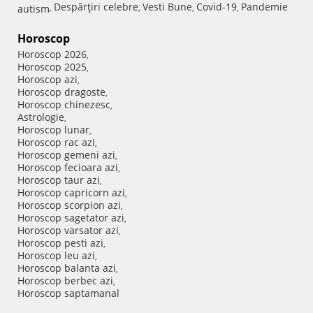
Despărţiri celebre
Vesti Bune
Covid-19
Pandemie
autism
,
,
,
,
Horoscop
Horoscop 2026
,
Horoscop 2025
,
Horoscop azi
,
Horoscop dragoste
,
Horoscop chinezesc
,
Astrologie
,
Horoscop lunar
,
Horoscop rac azi
,
Horoscop gemeni azi
,
Horoscop fecioara azi
,
Horoscop taur azi
,
Horoscop capricorn azi
,
Horoscop scorpion azi
,
Horoscop sagetator azi
,
Horoscop varsator azi
,
Horoscop pesti azi
,
Horoscop leu azi
,
Horoscop balanta azi
,
Horoscop berbec azi
,
Horoscop saptamanal