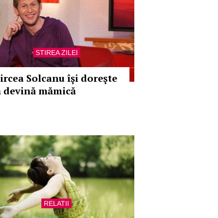
STIREA ZILEI
ircea Solcanu îşi doreşte
ă devină mămică
RELATII