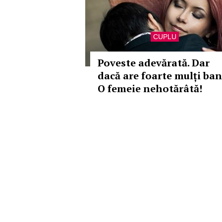
CUPLU
Poveste adevărată. Dar
dacă are foarte mulți ban
O femeie nehotărâtă!