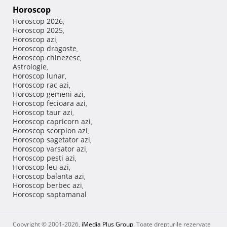
Horoscop
Horoscop 2026
,
Horoscop 2025
,
Horoscop azi
,
Horoscop dragoste
,
Horoscop chinezesc
,
Astrologie
,
Horoscop lunar
,
Horoscop rac azi
,
Horoscop gemeni azi
,
Horoscop fecioara azi
,
Horoscop taur azi
,
Horoscop capricorn azi
,
Horoscop scorpion azi
,
Horoscop sagetator azi
,
Horoscop varsator azi
,
Horoscop pesti azi
,
Horoscop leu azi
,
Horoscop balanta azi
,
Horoscop berbec azi
,
Horoscop saptamanal
Copyright © 2001-2026,
iMedia Plus Group
. Toate drepturile rezervate