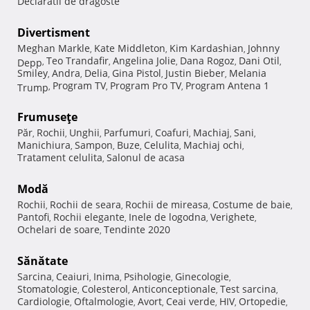
Declaratii de dragoste
Divertisment
Meghan Markle
Kate Middleton
Kim Kardashian
Johnny
,
,
,
Teo Trandafir
Angelina Jolie
Dana Rogoz
Dani Otil
Depp
,
,
,
,
,
Smiley
Andra
Delia
Gina Pistol
Justin Bieber
Melania
,
,
,
,
,
Program TV
Program Pro TV
Program Antena 1
Trump
,
,
,
Frumuseţe
Păr
Rochii
Unghii
Parfumuri
Coafuri
Machiaj
Sani
,
,
,
,
,
,
,
Manichiura
Sampon
Buze
Celulita
Machiaj ochi
,
,
,
,
,
Tratament celulita
Salonul de acasa
,
Modă
Rochii
Rochii de seara
Rochii de mireasa
Costume de baie
,
,
,
,
Pantofi
Rochii elegante
Inele de logodna
Verighete
,
,
,
,
Ochelari de soare
Tendinte 2020
,
Sănătate
Sarcina
Ceaiuri
Inima
Psihologie
Ginecologie
,
,
,
,
,
Stomatologie
Colesterol
Anticonceptionale
Test sarcina
,
,
,
,
Cardiologie
Oftalmologie
Avort
Ceai verde
HIV
Ortopedie
,
,
,
,
,
,