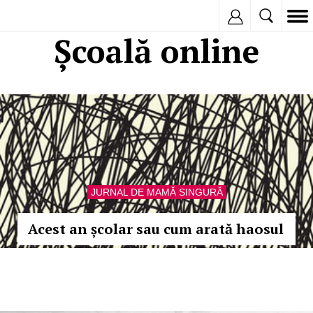
Inregistreaza
Școală online
JURNAL DE MAMĂ SINGURĂ
Acest an școlar sau cum arată haosul