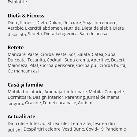
Psihiatrie
Dietă & Fitness
Diete
Fitness
Dieta Dukan
Relaxare
Yoga
Intretinere
,
,
,
,
,
,
Aerobic
Exercitii abdomen
Nutritie
Dieta de slabit
Dieta
,
,
,
,
Silueta
Dieta ketogenica
Sala de acasa
disociata
,
,
,
Reţete
Mancare
Paste
Ciorba
Peste
Sos
Salata
Cafea
Supa
,
,
,
,
,
,
,
,
Dulceata
Tocanita
Cocktail
Supa crema
Aperitive
Desert
,
,
,
,
,
,
Maioneza
Pilaf
Ciorba perisoare
Ciorba pui
Ciorba burta
,
,
,
,
,
Ce mancam azi
Casă şi familie
Mobila bucatarie
Amenajari interioare
Mobila
Canapele
,
,
,
,
Dormitoare
Design interior
Parenting
Jurnal de mama
,
,
,
Gravide
Femei curajoase
Autism
singura
,
,
,
Actualitate
Din culise
Interviu
Stirea zilei
Tema zilei
Iesirea din
,
,
,
,
Despărţiri celebre
Vesti Bune
Covid-19
Pandemie
autism
,
,
,
,