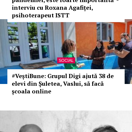
interviu cu Roxana Agafiței,
psihoterapeut ISTT
SOCIAL
#VeștiBune: Grupul Digi ajută 38 de
elevi din Șuletea, Vaslui, să facă
școala online