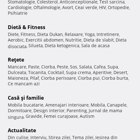
Stomatologie
Colesterol
Anticonceptionale
Test sarcina
,
,
,
,
Cardiologie
Oftalmologie
Avort
Ceai verde
HIV
Ortopedie
,
,
,
,
,
,
Psihiatrie
Dietă & Fitness
Diete
Fitness
Dieta Dukan
Relaxare
Yoga
Intretinere
,
,
,
,
,
,
Aerobic
Exercitii abdomen
Nutritie
Dieta de slabit
Dieta
,
,
,
,
Silueta
Dieta ketogenica
Sala de acasa
disociata
,
,
,
Reţete
Mancare
Paste
Ciorba
Peste
Sos
Salata
Cafea
Supa
,
,
,
,
,
,
,
,
Dulceata
Tocanita
Cocktail
Supa crema
Aperitive
Desert
,
,
,
,
,
,
Maioneza
Pilaf
Ciorba perisoare
Ciorba pui
Ciorba burta
,
,
,
,
,
Ce mancam azi
Casă şi familie
Mobila bucatarie
Amenajari interioare
Mobila
Canapele
,
,
,
,
Dormitoare
Design interior
Parenting
Jurnal de mama
,
,
,
Gravide
Femei curajoase
Autism
singura
,
,
,
Actualitate
Din culise
Interviu
Stirea zilei
Tema zilei
Iesirea din
,
,
,
,