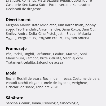
Dragoste
Romantic
Viata sexuala
Relatii
Cuplu
Iubire
,
,
,
,
,
,
Casatorie
Sex
Kama Sutra
Pozitii sexuale Kamasutra
,
,
,
,
Declaratii de dragoste
Divertisment
Meghan Markle
Kate Middleton
Kim Kardashian
Johnny
,
,
,
Teo Trandafir
Angelina Jolie
Dana Rogoz
Dani Otil
Depp
,
,
,
,
,
Smiley
Andra
Delia
Gina Pistol
Justin Bieber
Melania
,
,
,
,
,
Program TV
Program Pro TV
Program Antena 1
Trump
,
,
,
Frumuseţe
Păr
Rochii
Unghii
Parfumuri
Coafuri
Machiaj
Sani
,
,
,
,
,
,
,
Manichiura
Sampon
Buze
Celulita
Machiaj ochi
,
,
,
,
,
Tratament celulita
Salonul de acasa
,
Modă
Rochii
Rochii de seara
Rochii de mireasa
Costume de baie
,
,
,
,
Pantofi
Rochii elegante
Inele de logodna
Verighete
,
,
,
,
Ochelari de soare
Tendinte 2020
,
Sănătate
Sarcina
Ceaiuri
Inima
Psihologie
Ginecologie
,
,
,
,
,