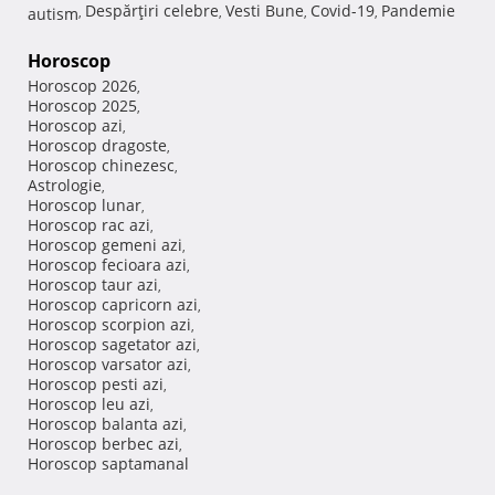
Despărţiri celebre
Vesti Bune
Covid-19
Pandemie
autism
,
,
,
,
Horoscop
Horoscop 2026
,
Horoscop 2025
,
Horoscop azi
,
Horoscop dragoste
,
Horoscop chinezesc
,
Astrologie
,
Horoscop lunar
,
Horoscop rac azi
,
Horoscop gemeni azi
,
Horoscop fecioara azi
,
Horoscop taur azi
,
Horoscop capricorn azi
,
Horoscop scorpion azi
,
Horoscop sagetator azi
,
Horoscop varsator azi
,
Horoscop pesti azi
,
Horoscop leu azi
,
Horoscop balanta azi
,
Horoscop berbec azi
,
Horoscop saptamanal