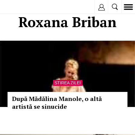
Inregistreaza
Roxana Briban
STIREA ZILEI
După Mădălina Manole, o altă
artistă se sinucide