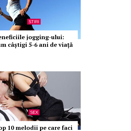
STIRI
eneficiile jogging-ului:
um câștigi 5-6 ani de viață
SEX
op 10 melodii pe care faci