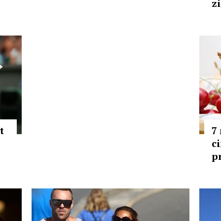
zi
t
7
c
p