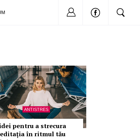
Nu ai cont?
Inregistreaza-
UM
ANTISTRES
 idei pentru a strecura
editația în ritmul tău