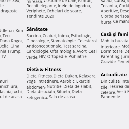
atorie
Sex
Costume de baie
Pantofi
Salata
Cafea
,
,
mireasa
,
,
,
,
,
ale
Rochii elegante
Inele de logodna
Tocanita
Cockt
,
,
,
e dragoste
Verighete
Ochelari de soare
Aperitive
Dese
,
,
,
Tendinte 2020
Ciorba perisoa
Ce manc
burta
,
Sănătate
ddleton
Kim
,
Casă şi fami
p
Teo
Sarcina
Ceaiuri
Inima
Psihologie
,
,
,
,
,
Dana Rogoz
Ginecologie
Stomatologie
Colesterol
Mobila bucata
,
,
,
,
Delia
Gina
Anticonceptionale
Test sarcina
Mob
,
,
,
interioare
,
nia Trump
Cardiologie
Oftalmologie
Avort
Ceai
Dormitoare
De
,
,
,
,
,
 TV
HIV
Ortopedie
Psihiatrie
Parenting
Jur
,
verde
,
,
,
,
Gravide
Femei
,
Dietă & Fitness
Actualitate
Diete
Fitness
Dieta Dukan
Relaxare
,
,
,
,
muri
Yoga
Intretinere
Aerobic
Exercitii
Din culise
Inte
,
,
,
,
,
nichiura
Nutritie
Dieta de slabit
Iesirea d
,
abdomen
,
,
,
zilei
,
achiaj ochi
Dieta disociata
Silueta
Dieta
Vesti
,
,
,
celebre
,
ul de acasa
Sala de acasa
Pandemie
ketogenica
,