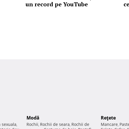
un record pe YouTube
c
Modă
Reţete
a sexuala
Rochii
Rochii de seara
Rochii de
Mancare
Past
,
,
,
,