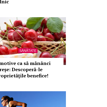
lnic
SĂNĂTATE
 motive ca să mănânci
ireșe: Descoperă-le
roprietăţile benefice!