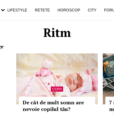
rebui să mergi
și 60 de ani. De ce te trezești mai des
pe măsură ce înaintezi în vârstă
LIFESTYLE
RETETE
HOROSCOP
CITY
FOR
Ritm
ge
COPII
De cât de mult somn are
7
nevoie copilul tău?
m