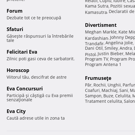
Relatii
Cuplu
Iubire
Cas
,
,
,
Kama Sutra
Pozitii sexu
,
Forum
Declaratii d
Kamasutra
,
Dezbate tot ce te preocupă
Divertisment
Sfaturi
Meghan Markle
Kate Mi
,
Găseşte răspunsuri la întrebările
Johnny Dep
Kardashian
,
tale
Angelina Jolie
Trandafir
,
,
Dani Otil
Smiley
Andra
,
,
,
Felicitari Eva
Justin Bieber
Mela
Pistol
,
,
Zilnic poti gasi ceva de sarbatorit.
Program TV
Program Pro
,
Program Antena 1
Horoscop
Viitorul tău, descifrat de astre
Frumuseţe
Păr
Rochii
Unghii
Parfu
,
,
,
Eva Concursuri
Coafuri
Machiaj
Sani
Ma
,
,
,
Participă şi câştigă cu Eva premii
Sampon
Buze
Celulita
M
,
,
,
senzaţionale
Tratament celulita
Salon
,
Eva City
Caută adrese utile in zona ta