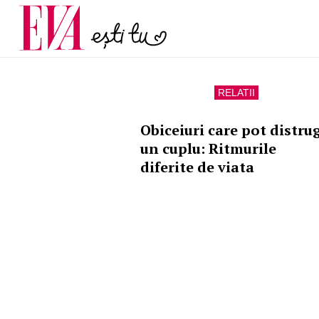
menopauză și când ar t
Carieră
la medic
Actualitate
RELATII
Obiceiuri care pot distru
un cuplu: Ritmurile
diferite de viata