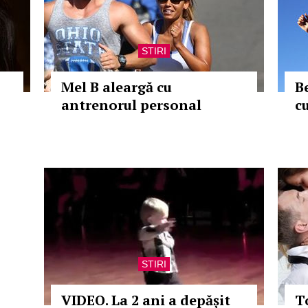
STIRI
Mel B aleargă cu
B
antrenorul personal
c
STIRI
VIDEO. La 2 ani a depășit
T