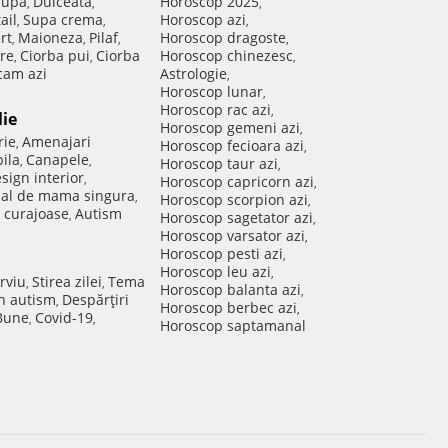
Supa
Dulceata
Horoscop 2025
,
,
,
ail
Supa crema
Horoscop azi
,
,
,
rt
Maioneza
Pilaf
Horoscop dragoste
,
,
,
,
re
Ciorba pui
Ciorba
Horoscop chinezesc
,
,
,
am azi
Astrologie
,
Horoscop lunar
,
Horoscop rac azi
,
lie
Horoscop gemeni azi
,
rie
Amenajari
,
Horoscop fecioara azi
,
ila
Canapele
,
,
Horoscop taur azi
,
sign interior
,
Horoscop capricorn azi
,
nal de mama singura
,
Horoscop scorpion azi
,
 curajoase
Autism
,
Horoscop sagetator azi
,
Horoscop varsator azi
,
Horoscop pesti azi
,
Horoscop leu azi
,
rviu
Stirea zilei
Tema
,
,
Horoscop balanta azi
,
in autism
Despărţiri
,
Horoscop berbec azi
,
 Bune
Covid-19
,
,
Horoscop saptamanal