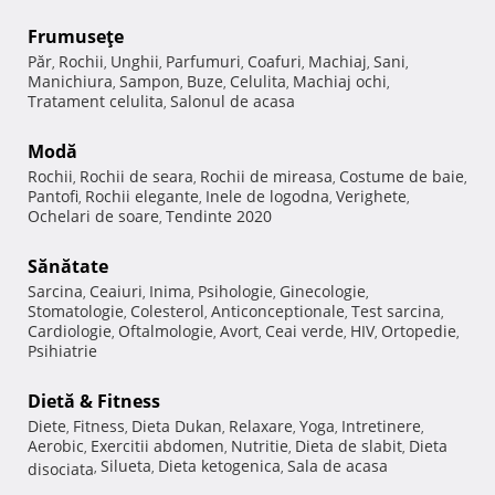
Frumuseţe
Păr
Rochii
Unghii
Parfumuri
Coafuri
Machiaj
Sani
,
,
,
,
,
,
,
Manichiura
Sampon
Buze
Celulita
Machiaj ochi
,
,
,
,
,
Tratament celulita
Salonul de acasa
,
Modă
Rochii
Rochii de seara
Rochii de mireasa
Costume de baie
,
,
,
,
Pantofi
Rochii elegante
Inele de logodna
Verighete
,
,
,
,
Ochelari de soare
Tendinte 2020
,
Sănătate
Sarcina
Ceaiuri
Inima
Psihologie
Ginecologie
,
,
,
,
,
Stomatologie
Colesterol
Anticonceptionale
Test sarcina
,
,
,
,
Cardiologie
Oftalmologie
Avort
Ceai verde
HIV
Ortopedie
,
,
,
,
,
,
Psihiatrie
Dietă & Fitness
Diete
Fitness
Dieta Dukan
Relaxare
Yoga
Intretinere
,
,
,
,
,
,
Aerobic
Exercitii abdomen
Nutritie
Dieta de slabit
Dieta
,
,
,
,
Silueta
Dieta ketogenica
Sala de acasa
disociata
,
,
,