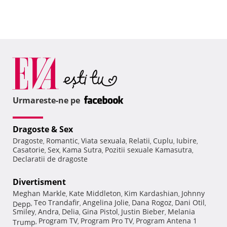
Urmareste-ne pe
Dragoste & Sex
Dragoste
Romantic
Viata sexuala
Relatii
Cuplu
Iubire
,
,
,
,
,
,
Casatorie
Sex
Kama Sutra
Pozitii sexuale Kamasutra
,
,
,
,
Declaratii de dragoste
Divertisment
Meghan Markle
Kate Middleton
Kim Kardashian
Johnny
,
,
,
Teo Trandafir
Angelina Jolie
Dana Rogoz
Dani Otil
Depp
,
,
,
,
,
Smiley
Andra
Delia
Gina Pistol
Justin Bieber
Melania
,
,
,
,
,
Program TV
Program Pro TV
Program Antena 1
Trump
,
,
,