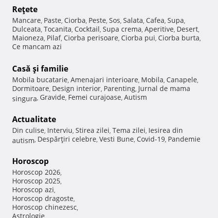
Reţete
Mancare
Paste
Ciorba
Peste
Sos
Salata
Cafea
Supa
,
,
,
,
,
,
,
,
Dulceata
Tocanita
Cocktail
Supa crema
Aperitive
Desert
,
,
,
,
,
,
Maioneza
Pilaf
Ciorba perisoare
Ciorba pui
Ciorba burta
,
,
,
,
,
Ce mancam azi
Casă şi familie
Mobila bucatarie
Amenajari interioare
Mobila
Canapele
,
,
,
,
Dormitoare
Design interior
Parenting
Jurnal de mama
,
,
,
Gravide
Femei curajoase
Autism
singura
,
,
,
Actualitate
Din culise
Interviu
Stirea zilei
Tema zilei
Iesirea din
,
,
,
,
Despărţiri celebre
Vesti Bune
Covid-19
Pandemie
autism
,
,
,
,
Horoscop
Horoscop 2026
,
Horoscop 2025
,
Horoscop azi
,
Horoscop dragoste
,
Horoscop chinezesc
,
Astrologie
,