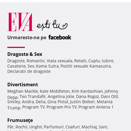
Urmareste-ne pe
Dragoste & Sex
Dragoste
Romantic
Viata sexuala
Relatii
Cuplu
Iubire
,
,
,
,
,
,
Casatorie
Sex
Kama Sutra
Pozitii sexuale Kamasutra
,
,
,
,
Declaratii de dragoste
Divertisment
Meghan Markle
Kate Middleton
Kim Kardashian
Johnny
,
,
,
Teo Trandafir
Angelina Jolie
Dana Rogoz
Dani Otil
Depp
,
,
,
,
,
Smiley
Andra
Delia
Gina Pistol
Justin Bieber
Melania
,
,
,
,
,
Program TV
Program Pro TV
Program Antena 1
Trump
,
,
,
Frumuseţe
Păr
Rochii
Unghii
Parfumuri
Coafuri
Machiaj
Sani
,
,
,
,
,
,
,