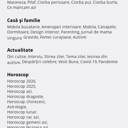
Maioneza
Pilaf
Ciorba perisoare
Ciorba pui
Ciorba burta
,
,
,
,
,
Ce mancam azi
Casă şi familie
Mobila bucatarie
Amenajari interioare
Mobila
Canapele
,
,
,
,
Dormitoare
Design interior
Parenting
Jurnal de mama
,
,
,
Gravide
Femei curajoase
Autism
singura
,
,
,
Actualitate
Din culise
Interviu
Stirea zilei
Tema zilei
Iesirea din
,
,
,
,
Despărţiri celebre
Vesti Bune
Covid-19
Pandemie
autism
,
,
,
,
Horoscop
Horoscop 2026
,
Horoscop 2025
,
Horoscop azi
,
Horoscop dragoste
,
Horoscop chinezesc
,
Astrologie
,
Horoscop lunar
,
Horoscop rac azi
,
Horoscop gemeni azi
,
Horoscop fecioara azi
,