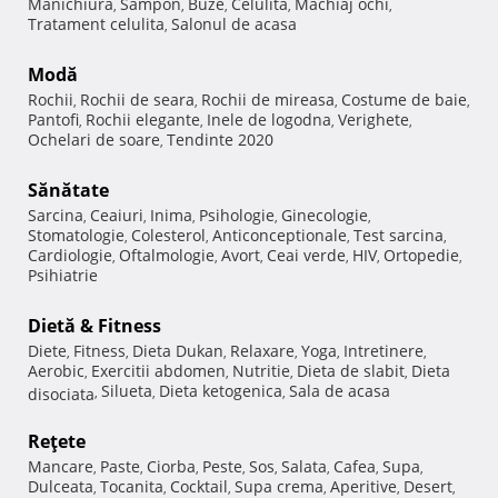
Manichiura
Sampon
Buze
Celulita
Machiaj ochi
,
,
,
,
,
Tratament celulita
Salonul de acasa
,
Modă
Rochii
Rochii de seara
Rochii de mireasa
Costume de baie
,
,
,
,
Pantofi
Rochii elegante
Inele de logodna
Verighete
,
,
,
,
Ochelari de soare
Tendinte 2020
,
Sănătate
Sarcina
Ceaiuri
Inima
Psihologie
Ginecologie
,
,
,
,
,
Stomatologie
Colesterol
Anticonceptionale
Test sarcina
,
,
,
,
Cardiologie
Oftalmologie
Avort
Ceai verde
HIV
Ortopedie
,
,
,
,
,
,
Psihiatrie
Dietă & Fitness
Diete
Fitness
Dieta Dukan
Relaxare
Yoga
Intretinere
,
,
,
,
,
,
Aerobic
Exercitii abdomen
Nutritie
Dieta de slabit
Dieta
,
,
,
,
Silueta
Dieta ketogenica
Sala de acasa
disociata
,
,
,
Reţete
Mancare
Paste
Ciorba
Peste
Sos
Salata
Cafea
Supa
,
,
,
,
,
,
,
,
Dulceata
Tocanita
Cocktail
Supa crema
Aperitive
Desert
,
,
,
,
,
,