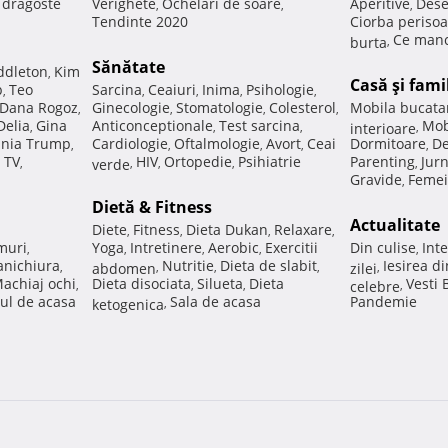
e dragoste
Verighete
Ochelari de soare
Aperitive
Dese
,
,
,
Tendinte 2020
Ciorba perisoa
Ce manc
burta
,
Sănătate
ddleton
Kim
,
Casă şi fami
p
Teo
Sarcina
Ceaiuri
Inima
Psihologie
,
,
,
,
,
Dana Rogoz
Ginecologie
Stomatologie
Colesterol
Mobila bucata
,
,
,
,
Delia
Gina
Anticonceptionale
Test sarcina
Mob
,
,
,
interioare
,
nia Trump
Cardiologie
Oftalmologie
Avort
Ceai
Dormitoare
De
,
,
,
,
,
 TV
HIV
Ortopedie
Psihiatrie
Parenting
Jur
,
verde
,
,
,
,
Gravide
Femei
,
Dietă & Fitness
Actualitate
Diete
Fitness
Dieta Dukan
Relaxare
,
,
,
,
muri
Yoga
Intretinere
Aerobic
Exercitii
Din culise
Inte
,
,
,
,
,
nichiura
Nutritie
Dieta de slabit
Iesirea d
,
abdomen
,
,
,
zilei
,
achiaj ochi
Dieta disociata
Silueta
Dieta
Vesti
,
,
,
celebre
,
ul de acasa
Sala de acasa
Pandemie
ketogenica
,