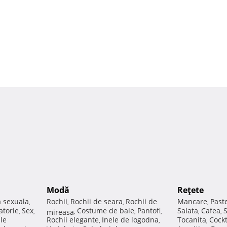
Modă
Reţete
a sexuala
Rochii
Rochii de seara
Rochii de
Mancare
Past
,
,
,
,
atorie
Sex
Costume de baie
Pantofi
Salata
Cafea
,
,
mireasa
,
,
,
,
,
ale
Rochii elegante
Inele de logodna
Tocanita
Cockt
,
,
,