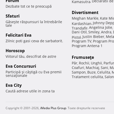
Forum
Declaratii d
Kamasutra
,
Dezbate tot ce te preocupă
Divertisment
Sfaturi
Meghan Markle
Kate Mi
,
Găseşte răspunsuri la întrebările
Johnny Dep
Kardashian
,
tale
Angelina Jolie
Trandafir
,
,
Dani Otil
Smiley
Andra
,
,
,
Felicitari Eva
Justin Bieber
Mela
Pistol
,
,
Zilnic poti gasi ceva de sarbatorit.
Program TV
Program Pro
,
Program Antena 1
Horoscop
Viitorul tău, descifrat de astre
Frumuseţe
Păr
Rochii
Unghii
Parfu
,
,
,
Eva Concursuri
Coafuri
Machiaj
Sani
Ma
,
,
,
Participă şi câştigă cu Eva premii
Sampon
Buze
Celulita
M
,
,
,
senzaţionale
Tratament celulita
Salon
,
Eva City
Caută adrese utile in zona ta
Copyright © 2001-2026,
iMedia Plus Group
. Toate drepturile rezervate