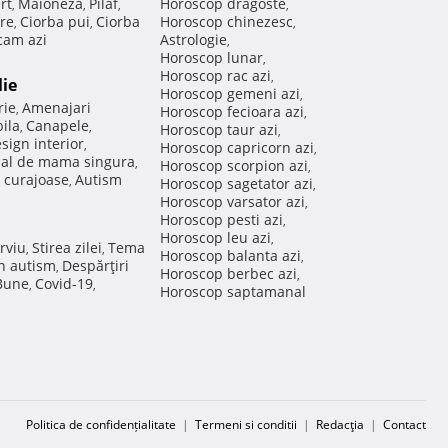
rt
Maioneza
Pilaf
Horoscop dragoste
,
,
,
,
re
Ciorba pui
Ciorba
Horoscop chinezesc
,
,
,
am azi
Astrologie
,
Horoscop lunar
,
Horoscop rac azi
,
lie
Horoscop gemeni azi
,
rie
Amenajari
,
Horoscop fecioara azi
,
ila
Canapele
,
,
Horoscop taur azi
,
sign interior
,
Horoscop capricorn azi
,
nal de mama singura
,
Horoscop scorpion azi
,
 curajoase
Autism
,
Horoscop sagetator azi
,
Horoscop varsator azi
,
Horoscop pesti azi
,
Horoscop leu azi
,
rviu
Stirea zilei
Tema
,
,
Horoscop balanta azi
,
in autism
Despărţiri
,
Horoscop berbec azi
,
 Bune
Covid-19
,
,
Horoscop saptamanal
Politica de confidențialitate
|
Termeni si conditii
|
Redacţia
|
Contact