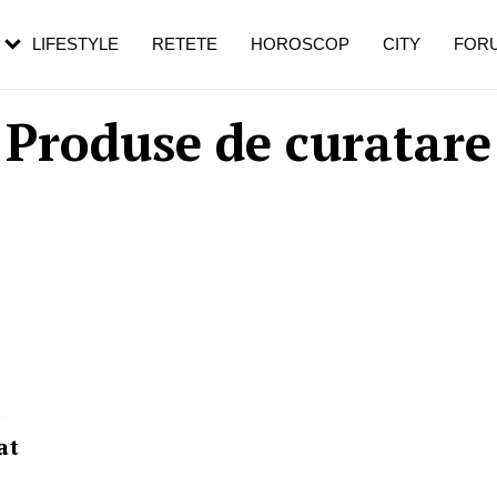
rebui să mergi
și 60 de ani. De ce te trezești mai des
pe măsură ce înaintezi în vârstă
LIFESTYLE
RETETE
HOROSCOP
CITY
FOR
Produse de curatare
at