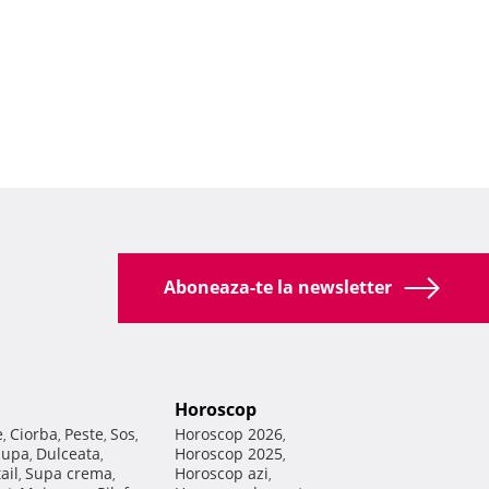
Aboneaza-te la newsletter
Horoscop
e
Ciorba
Peste
Sos
Horoscop 2026
,
,
,
,
,
Supa
Dulceata
Horoscop 2025
,
,
,
ail
Supa crema
Horoscop azi
,
,
,