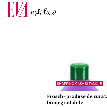
menopauză și când ar t
Carieră
la medic
Actualitate
SHOPPING CASA SI FAMILIE
Frosch- produse de curat
biodegradabile