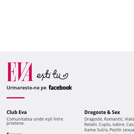
Urmareste-ne pe
Club Eva
Dragoste & Sex
Comunitatea unde eşti între
Dragoste
Romantic
Viat
,
,
prietene.
Relatii
Cuplu
Iubire
Cas
,
,
,
Kama Sutra
Pozitii sexu
,