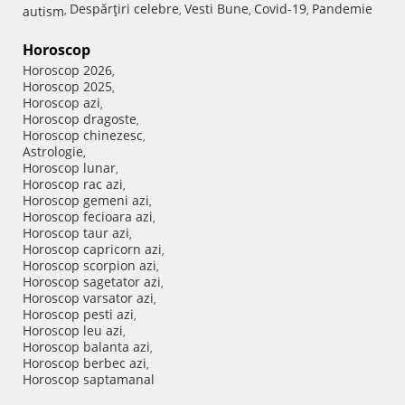
Despărţiri celebre
Vesti Bune
Covid-19
Pandemie
autism
,
,
,
,
Horoscop
Horoscop 2026
,
Horoscop 2025
,
Horoscop azi
,
Horoscop dragoste
,
Horoscop chinezesc
,
Astrologie
,
Horoscop lunar
,
Horoscop rac azi
,
Horoscop gemeni azi
,
Horoscop fecioara azi
,
Horoscop taur azi
,
Horoscop capricorn azi
,
Horoscop scorpion azi
,
Horoscop sagetator azi
,
Horoscop varsator azi
,
Horoscop pesti azi
,
Horoscop leu azi
,
Horoscop balanta azi
,
Horoscop berbec azi
,
Horoscop saptamanal