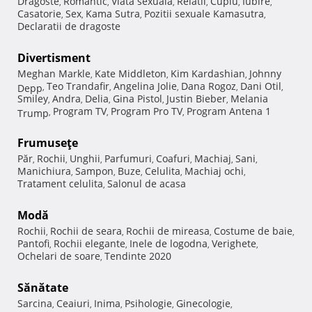
Dragoste
Romantic
Viata sexuala
Relatii
Cuplu
Iubire
,
,
,
,
,
,
Casatorie
Sex
Kama Sutra
Pozitii sexuale Kamasutra
,
,
,
,
Declaratii de dragoste
Divertisment
Meghan Markle
Kate Middleton
Kim Kardashian
Johnny
,
,
,
Teo Trandafir
Angelina Jolie
Dana Rogoz
Dani Otil
Depp
,
,
,
,
,
Smiley
Andra
Delia
Gina Pistol
Justin Bieber
Melania
,
,
,
,
,
Program TV
Program Pro TV
Program Antena 1
Trump
,
,
,
Frumuseţe
Păr
Rochii
Unghii
Parfumuri
Coafuri
Machiaj
Sani
,
,
,
,
,
,
,
Manichiura
Sampon
Buze
Celulita
Machiaj ochi
,
,
,
,
,
Tratament celulita
Salonul de acasa
,
Modă
Rochii
Rochii de seara
Rochii de mireasa
Costume de baie
,
,
,
,
Pantofi
Rochii elegante
Inele de logodna
Verighete
,
,
,
,
Ochelari de soare
Tendinte 2020
,
Sănătate
Sarcina
Ceaiuri
Inima
Psihologie
Ginecologie
,
,
,
,
,