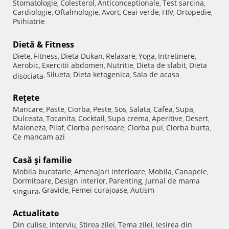
Stomatologie
Colesterol
Anticonceptionale
Test sarcina
,
,
,
,
Cardiologie
Oftalmologie
Avort
Ceai verde
HIV
Ortopedie
,
,
,
,
,
,
Psihiatrie
Dietă & Fitness
Diete
Fitness
Dieta Dukan
Relaxare
Yoga
Intretinere
,
,
,
,
,
,
Aerobic
Exercitii abdomen
Nutritie
Dieta de slabit
Dieta
,
,
,
,
Silueta
Dieta ketogenica
Sala de acasa
disociata
,
,
,
Reţete
Mancare
Paste
Ciorba
Peste
Sos
Salata
Cafea
Supa
,
,
,
,
,
,
,
,
Dulceata
Tocanita
Cocktail
Supa crema
Aperitive
Desert
,
,
,
,
,
,
Maioneza
Pilaf
Ciorba perisoare
Ciorba pui
Ciorba burta
,
,
,
,
,
Ce mancam azi
Casă şi familie
Mobila bucatarie
Amenajari interioare
Mobila
Canapele
,
,
,
,
Dormitoare
Design interior
Parenting
Jurnal de mama
,
,
,
Gravide
Femei curajoase
Autism
singura
,
,
,
Actualitate
Din culise
Interviu
Stirea zilei
Tema zilei
Iesirea din
,
,
,
,