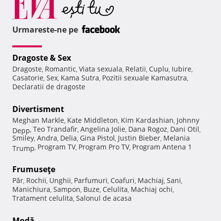
Urmareste-ne pe
Dragoste & Sex
Dragoste
Romantic
Viata sexuala
Relatii
Cuplu
Iubire
,
,
,
,
,
,
Casatorie
Sex
Kama Sutra
Pozitii sexuale Kamasutra
,
,
,
,
Declaratii de dragoste
Divertisment
Meghan Markle
Kate Middleton
Kim Kardashian
Johnny
,
,
,
Teo Trandafir
Angelina Jolie
Dana Rogoz
Dani Otil
Depp
,
,
,
,
,
Smiley
Andra
Delia
Gina Pistol
Justin Bieber
Melania
,
,
,
,
,
Program TV
Program Pro TV
Program Antena 1
Trump
,
,
,
Frumuseţe
Păr
Rochii
Unghii
Parfumuri
Coafuri
Machiaj
Sani
,
,
,
,
,
,
,
Manichiura
Sampon
Buze
Celulita
Machiaj ochi
,
,
,
,
,
Tratament celulita
Salonul de acasa
,
Modă