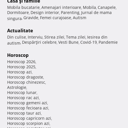
Casă şi familie
Mobila bucatarie
Amenajari interioare
Mobila
Canapele
,
,
,
,
Dormitoare
Design interior
Parenting
Jurnal de mama
,
,
,
Gravide
Femei curajoase
Autism
singura
,
,
,
Actualitate
Din culise
Interviu
Stirea zilei
Tema zilei
Iesirea din
,
,
,
,
Despărţiri celebre
Vesti Bune
Covid-19
Pandemie
autism
,
,
,
,
Horoscop
Horoscop 2026
,
Horoscop 2025
,
Horoscop azi
,
Horoscop dragoste
,
Horoscop chinezesc
,
Astrologie
,
Horoscop lunar
,
Horoscop rac azi
,
Horoscop gemeni azi
,
Horoscop fecioara azi
,
Horoscop taur azi
,
Horoscop capricorn azi
,
Horoscop scorpion azi
,