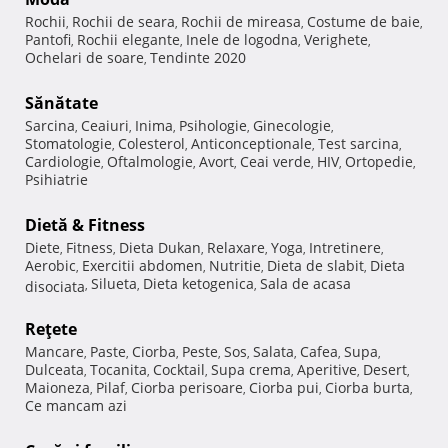
Rochii
Rochii de seara
Rochii de mireasa
Costume de baie
,
,
,
,
Pantofi
Rochii elegante
Inele de logodna
Verighete
,
,
,
,
Ochelari de soare
Tendinte 2020
,
Sănătate
Sarcina
Ceaiuri
Inima
Psihologie
Ginecologie
,
,
,
,
,
Stomatologie
Colesterol
Anticonceptionale
Test sarcina
,
,
,
,
Cardiologie
Oftalmologie
Avort
Ceai verde
HIV
Ortopedie
,
,
,
,
,
,
Psihiatrie
Dietă & Fitness
Diete
Fitness
Dieta Dukan
Relaxare
Yoga
Intretinere
,
,
,
,
,
,
Aerobic
Exercitii abdomen
Nutritie
Dieta de slabit
Dieta
,
,
,
,
Silueta
Dieta ketogenica
Sala de acasa
disociata
,
,
,
Reţete
Mancare
Paste
Ciorba
Peste
Sos
Salata
Cafea
Supa
,
,
,
,
,
,
,
,
Dulceata
Tocanita
Cocktail
Supa crema
Aperitive
Desert
,
,
,
,
,
,
Maioneza
Pilaf
Ciorba perisoare
Ciorba pui
Ciorba burta
,
,
,
,
,
Ce mancam azi