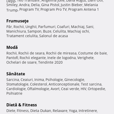
Teo Trandafir
Angelina Jolie
Dana Rogoz
Dani Otil
Depp
,
,
,
,
,
Smiley
Andra
Delia
Gina Pistol
Justin Bieber
Melania
,
,
,
,
,
Program TV
Program Pro TV
Program Antena 1
Trump
,
,
,
Frumuseţe
Păr
Rochii
Unghii
Parfumuri
Coafuri
Machiaj
Sani
,
,
,
,
,
,
,
Manichiura
Sampon
Buze
Celulita
Machiaj ochi
,
,
,
,
,
Tratament celulita
Salonul de acasa
,
Modă
Rochii
Rochii de seara
Rochii de mireasa
Costume de baie
,
,
,
,
Pantofi
Rochii elegante
Inele de logodna
Verighete
,
,
,
,
Ochelari de soare
Tendinte 2020
,
Sănătate
Sarcina
Ceaiuri
Inima
Psihologie
Ginecologie
,
,
,
,
,
Stomatologie
Colesterol
Anticonceptionale
Test sarcina
,
,
,
,
Cardiologie
Oftalmologie
Avort
Ceai verde
HIV
Ortopedie
,
,
,
,
,
,
Psihiatrie
Dietă & Fitness
Diete
Fitness
Dieta Dukan
Relaxare
Yoga
Intretinere
,
,
,
,
,
,