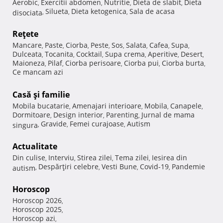
Aerobic
Exercitii abdomen
Nutritie
Dieta de slabit
Dieta
,
,
,
,
Silueta
Dieta ketogenica
Sala de acasa
disociata
,
,
,
Reţete
Mancare
Paste
Ciorba
Peste
Sos
Salata
Cafea
Supa
,
,
,
,
,
,
,
,
Dulceata
Tocanita
Cocktail
Supa crema
Aperitive
Desert
,
,
,
,
,
,
Maioneza
Pilaf
Ciorba perisoare
Ciorba pui
Ciorba burta
,
,
,
,
,
Ce mancam azi
Casă şi familie
Mobila bucatarie
Amenajari interioare
Mobila
Canapele
,
,
,
,
Dormitoare
Design interior
Parenting
Jurnal de mama
,
,
,
Gravide
Femei curajoase
Autism
singura
,
,
,
Actualitate
Din culise
Interviu
Stirea zilei
Tema zilei
Iesirea din
,
,
,
,
Despărţiri celebre
Vesti Bune
Covid-19
Pandemie
autism
,
,
,
,
Horoscop
Horoscop 2026
,
Horoscop 2025
,
Horoscop azi
,