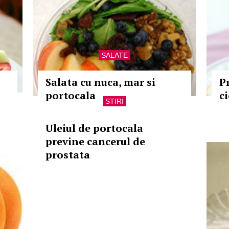
SALATE
Salata cu nuca, mar si
P
portocala
c
STIRI
Uleiul de portocala
previne cancerul de
prostata