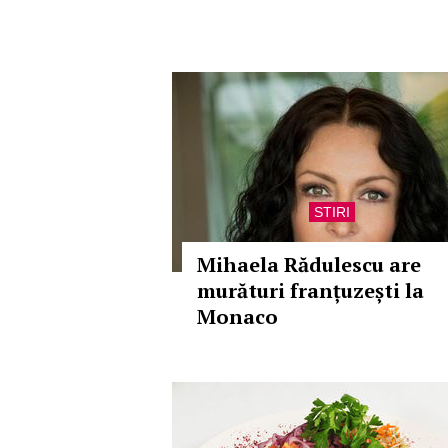
STIRI
Mihaela Rădulescu are
murături franțuzești la
Monaco