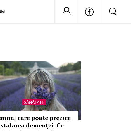
Nu ai cont?
Inregistreaza-
UM
SĂNĂTATE
emnul care poate prezice
nstalarea demenţei: Ce