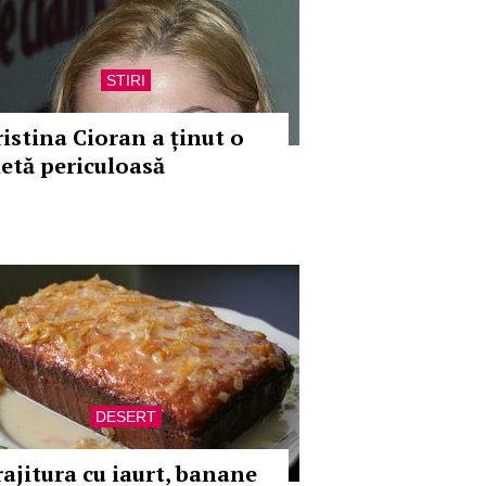
STIRI
ristina Cioran a ținut o
ietă periculoasă
DESERT
rajitura cu iaurt, banane