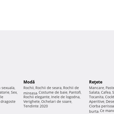
Modă
Reţete
a sexuala
Rochii
Rochii de seara
Rochii de
Mancare
Past
,
,
,
,
atorie
Sex
Costume de baie
Pantofi
Salata
Cafea
,
,
mireasa
,
,
,
,
,
ale
Rochii elegante
Inele de logodna
Tocanita
Cockt
,
,
,
e dragoste
Verighete
Ochelari de soare
Aperitive
Dese
,
,
,
Tendinte 2020
Ciorba perisoa
Ce manc
burta
,