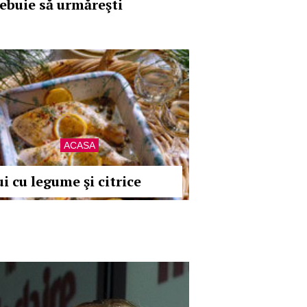
rebuie să urmăreşti
ACASA
i cu legume şi citrice