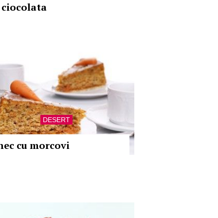
i ciocolata
DESERT
hec cu morcovi