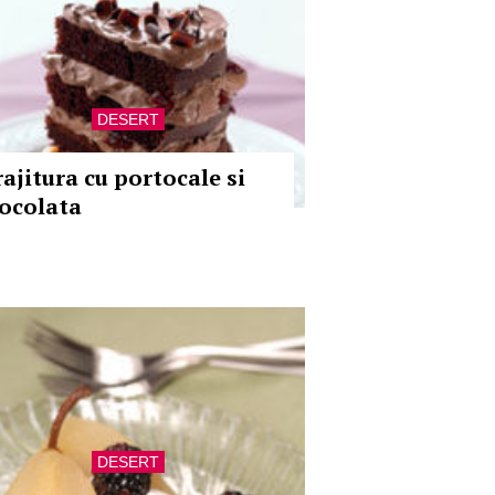
DESERT
rajitura cu portocale si
iocolata
DESERT