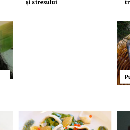
și stresului
t
Pu