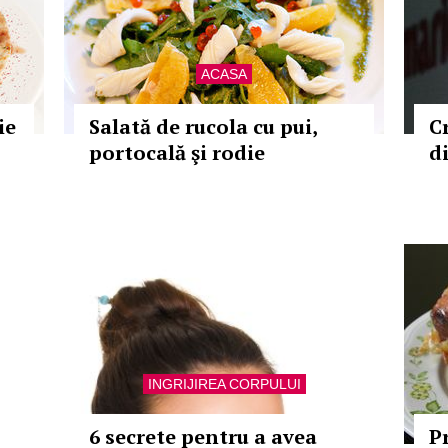
ACASA
ie
Salată de rucola cu pui,
C
portocală şi rodie
d
INGRIJIREA CORPULUI
6 secrete pentru a avea
P