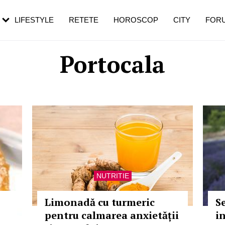
rebui să mergi
și 60 de ani. De ce te trezești mai des
pe măsură ce înaintezi în vârstă
LIFESTYLE
RETETE
HOROSCOP
CITY
FOR
Portocala
NUTRITIE
Limonadă cu turmeric
S
pentru calmarea anxietății
i