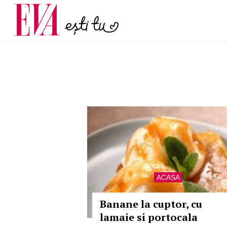
menopauză și când ar t
Carieră
la medic
Actualitate
ACASA
Banane la cuptor, cu
lamaie si portocala