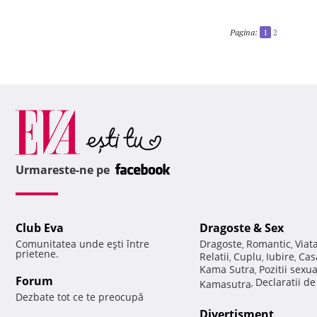
Pagina:
1
2
Urmareste-ne pe
Club Eva
Dragoste & Sex
Comunitatea unde eşti între
Dragoste
Romantic
Viat
,
,
prietene.
Relatii
Cuplu
Iubire
Cas
,
,
,
Kama Sutra
Pozitii sexu
,
Forum
Declaratii d
Kamasutra
,
Dezbate tot ce te preocupă
Divertisment