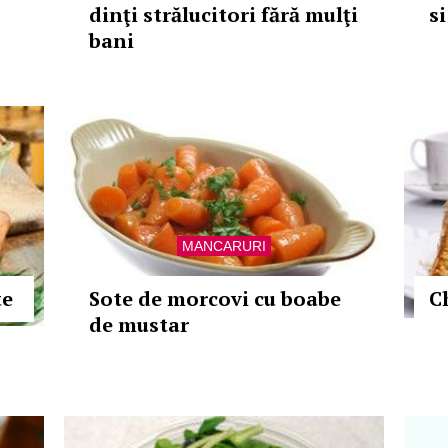
dinţi strălucitori fără mulţi
s
bani
MANCARURI
te
Sote de morcovi cu boabe
C
de mustar