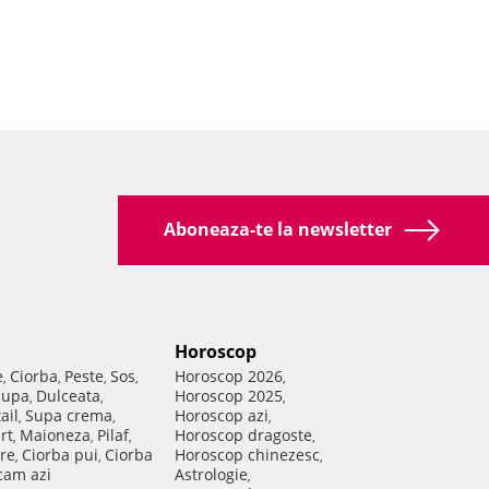
Aboneaza-te la newsletter
Horoscop
e
Ciorba
Peste
Sos
Horoscop 2026
,
,
,
,
,
Supa
Dulceata
Horoscop 2025
,
,
,
ail
Supa crema
Horoscop azi
,
,
,
rt
Maioneza
Pilaf
Horoscop dragoste
,
,
,
,
re
Ciorba pui
Ciorba
Horoscop chinezesc
,
,
,
am azi
Astrologie
,