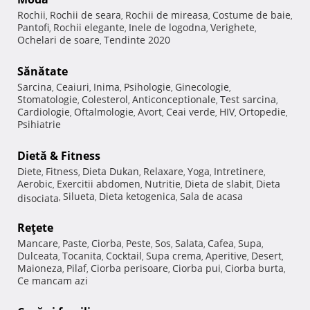
Rochii
Rochii de seara
Rochii de mireasa
Costume de baie
,
,
,
,
Pantofi
Rochii elegante
Inele de logodna
Verighete
,
,
,
,
Ochelari de soare
Tendinte 2020
,
Sănătate
Sarcina
Ceaiuri
Inima
Psihologie
Ginecologie
,
,
,
,
,
Stomatologie
Colesterol
Anticonceptionale
Test sarcina
,
,
,
,
Cardiologie
Oftalmologie
Avort
Ceai verde
HIV
Ortopedie
,
,
,
,
,
,
Psihiatrie
Dietă & Fitness
Diete
Fitness
Dieta Dukan
Relaxare
Yoga
Intretinere
,
,
,
,
,
,
Aerobic
Exercitii abdomen
Nutritie
Dieta de slabit
Dieta
,
,
,
,
Silueta
Dieta ketogenica
Sala de acasa
disociata
,
,
,
Reţete
Mancare
Paste
Ciorba
Peste
Sos
Salata
Cafea
Supa
,
,
,
,
,
,
,
,
Dulceata
Tocanita
Cocktail
Supa crema
Aperitive
Desert
,
,
,
,
,
,
Maioneza
Pilaf
Ciorba perisoare
Ciorba pui
Ciorba burta
,
,
,
,
,
Ce mancam azi