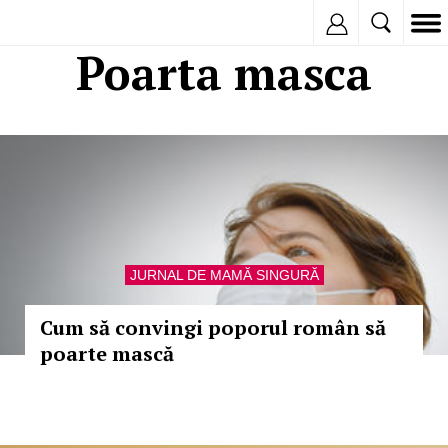
Inregistreaza
Poarta masca
JURNAL DE MAMĂ SINGURĂ
Cum să convingi poporul român să
poarte mască