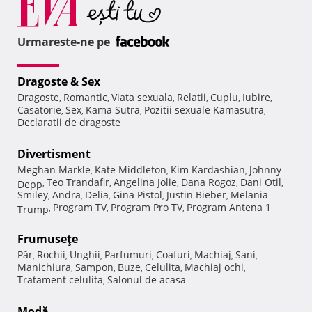
Urmareste-ne pe
Dragoste & Sex
Dragoste
Romantic
Viata sexuala
Relatii
Cuplu
Iubire
,
,
,
,
,
,
Casatorie
Sex
Kama Sutra
Pozitii sexuale Kamasutra
,
,
,
,
Declaratii de dragoste
Divertisment
Meghan Markle
Kate Middleton
Kim Kardashian
Johnny
,
,
,
Teo Trandafir
Angelina Jolie
Dana Rogoz
Dani Otil
Depp
,
,
,
,
,
Smiley
Andra
Delia
Gina Pistol
Justin Bieber
Melania
,
,
,
,
,
Program TV
Program Pro TV
Program Antena 1
Trump
,
,
,
Frumuseţe
Păr
Rochii
Unghii
Parfumuri
Coafuri
Machiaj
Sani
,
,
,
,
,
,
,
Manichiura
Sampon
Buze
Celulita
Machiaj ochi
,
,
,
,
,
Tratament celulita
Salonul de acasa
,
Modă