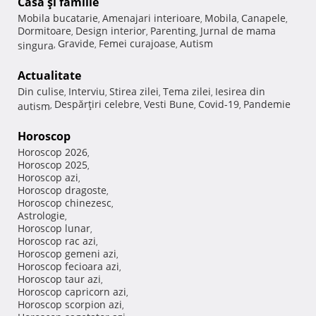
Casă şi familie
Mobila bucatarie
Amenajari interioare
Mobila
Canapele
,
,
,
,
Dormitoare
Design interior
Parenting
Jurnal de mama
,
,
,
Gravide
Femei curajoase
Autism
singura
,
,
,
Actualitate
Din culise
Interviu
Stirea zilei
Tema zilei
Iesirea din
,
,
,
,
Despărţiri celebre
Vesti Bune
Covid-19
Pandemie
autism
,
,
,
,
Horoscop
Horoscop 2026
,
Horoscop 2025
,
Horoscop azi
,
Horoscop dragoste
,
Horoscop chinezesc
,
Astrologie
,
Horoscop lunar
,
Horoscop rac azi
,
Horoscop gemeni azi
,
Horoscop fecioara azi
,
Horoscop taur azi
,
Horoscop capricorn azi
,
Horoscop scorpion azi
,