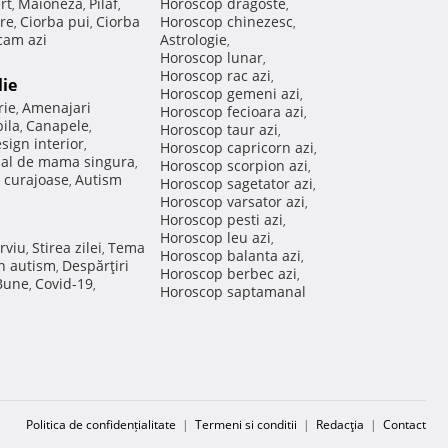
rt
Maioneza
Pilaf
Horoscop dragoste
,
,
,
,
re
Ciorba pui
Ciorba
Horoscop chinezesc
,
,
,
am azi
Astrologie
,
Horoscop lunar
,
Horoscop rac azi
,
lie
Horoscop gemeni azi
,
rie
Amenajari
,
Horoscop fecioara azi
,
ila
Canapele
,
,
Horoscop taur azi
,
sign interior
,
Horoscop capricorn azi
,
nal de mama singura
,
Horoscop scorpion azi
,
 curajoase
Autism
,
Horoscop sagetator azi
,
Horoscop varsator azi
,
Horoscop pesti azi
,
Horoscop leu azi
,
rviu
Stirea zilei
Tema
,
,
Horoscop balanta azi
,
in autism
Despărţiri
,
Horoscop berbec azi
,
 Bune
Covid-19
,
,
Horoscop saptamanal
Politica de confidențialitate
|
Termeni si conditii
|
Redacţia
|
Contact