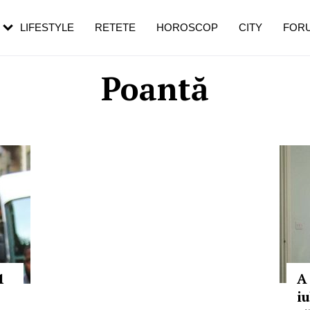
rebui să mergi
și 60 de ani. De ce te trezești mai des
pe măsură ce înaintezi în vârstă
LIFESTYLE
RETETE
HOROSCOP
CITY
FOR
Poantă
1
A 
iu