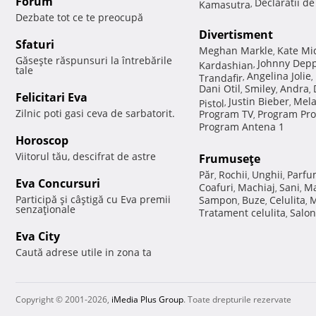
Forum
Declaratii d
Kamasutra
,
Dezbate tot ce te preocupă
Divertisment
Sfaturi
Meghan Markle
Kate Mi
,
Găseşte răspunsuri la întrebările
Johnny Dep
Kardashian
,
tale
Angelina Jolie
Trandafir
,
,
Dani Otil
Smiley
Andra
,
,
,
Felicitari Eva
Justin Bieber
Mela
Pistol
,
,
Zilnic poti gasi ceva de sarbatorit.
Program TV
Program Pro
,
Program Antena 1
Horoscop
Viitorul tău, descifrat de astre
Frumuseţe
Păr
Rochii
Unghii
Parfu
,
,
,
Eva Concursuri
Coafuri
Machiaj
Sani
Ma
,
,
,
Participă şi câştigă cu Eva premii
Sampon
Buze
Celulita
M
,
,
,
senzaţionale
Tratament celulita
Salon
,
Eva City
Caută adrese utile in zona ta
Copyright © 2001-2026,
iMedia Plus Group
. Toate drepturile rezervate