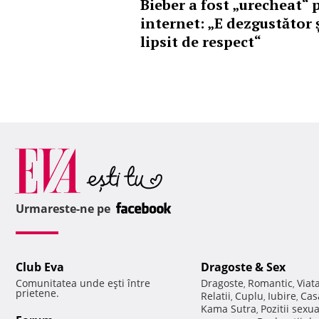
Bieber a fost „urecheat“ 
internet: „E dezgustător 
lipsit de respect“
Urmareste-ne pe
Club Eva
Dragoste & Sex
Comunitatea unde eşti între
Dragoste
Romantic
Viat
,
,
prietene.
Relatii
Cuplu
Iubire
Cas
,
,
,
Kama Sutra
Pozitii sexu
,