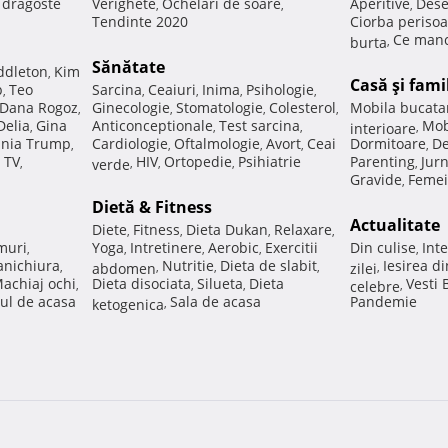
e dragoste
Verighete
Ochelari de soare
Aperitive
Dese
,
,
,
Tendinte 2020
Ciorba perisoa
Ce manc
burta
,
Sănătate
ddleton
Kim
,
Casă şi fami
p
Teo
Sarcina
Ceaiuri
Inima
Psihologie
,
,
,
,
,
Dana Rogoz
Ginecologie
Stomatologie
Colesterol
Mobila bucata
,
,
,
,
Delia
Gina
Anticonceptionale
Test sarcina
Mob
,
,
,
interioare
,
nia Trump
Cardiologie
Oftalmologie
Avort
Ceai
Dormitoare
De
,
,
,
,
,
 TV
HIV
Ortopedie
Psihiatrie
Parenting
Jur
,
verde
,
,
,
,
Gravide
Femei
,
Dietă & Fitness
Actualitate
Diete
Fitness
Dieta Dukan
Relaxare
,
,
,
,
muri
Yoga
Intretinere
Aerobic
Exercitii
Din culise
Inte
,
,
,
,
,
nichiura
Nutritie
Dieta de slabit
Iesirea d
,
abdomen
,
,
,
zilei
,
achiaj ochi
Dieta disociata
Silueta
Dieta
Vesti
,
,
,
celebre
,
ul de acasa
Sala de acasa
Pandemie
ketogenica
,