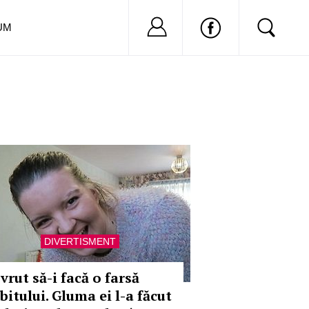
Nu ai cont?
Inregistreaza-
UM
DIVERTISMENT
vrut să-i facă o farsă
bitului. Gluma ei l-a făcut