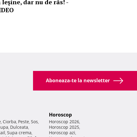
 leşine, dar nu de râs! -
IDEO
Aboneaza-te la newsletter
Horoscop
e
Ciorba
Peste
Sos
Horoscop 2026
,
,
,
,
,
Supa
Dulceata
Horoscop 2025
,
,
,
ail
Supa crema
Horoscop azi
,
,
,