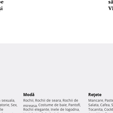
pe
să
și
V
Modă
Reţete
a sexuala
Rochii
Rochii de seara
Rochii de
Mancare
Past
,
,
,
,
atorie
Sex
Costume de baie
Pantofi
Salata
Cafea
,
,
mireasa
,
,
,
,
,
ale
Rochii elegante
Inele de logodna
Tocanita
Cockt
,
,
,