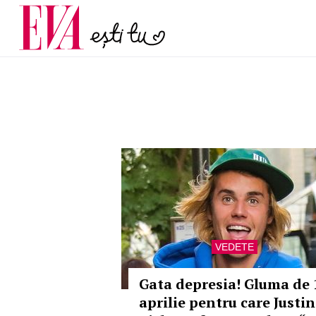
menopauză și când ar t
Carieră
la medic
Actualitate
VEDETE
Gata depresia! Gluma de 
aprilie pentru care Justin