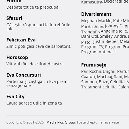
Forum
Declaratii d
Kamasutra
,
Dezbate tot ce te preocupă
Divertisment
Sfaturi
Meghan Markle
Kate Mi
,
Găseşte răspunsuri la întrebările
Johnny Dep
Kardashian
,
tale
Angelina Jolie
Trandafir
,
,
Dani Otil
Smiley
Andra
,
,
,
Felicitari Eva
Justin Bieber
Mela
Pistol
,
,
Zilnic poti gasi ceva de sarbatorit.
Program TV
Program Pro
,
Program Antena 1
Horoscop
Viitorul tău, descifrat de astre
Frumuseţe
Păr
Rochii
Unghii
Parfu
,
,
,
Eva Concursuri
Coafuri
Machiaj
Sani
Ma
,
,
,
Participă şi câştigă cu Eva premii
Sampon
Buze
Celulita
M
,
,
,
senzaţionale
Tratament celulita
Salon
,
Eva City
Caută adrese utile in zona ta
Copyright © 2001-2026,
iMedia Plus Group
. Toate drepturile rezervate