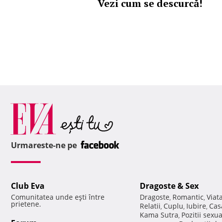
Vezi cum se descurcă!
Urmareste-ne pe
Club Eva
Dragoste & Sex
Comunitatea unde eşti între
Dragoste
Romantic
Viat
,
,
prietene.
Relatii
Cuplu
Iubire
Cas
,
,
,
Kama Sutra
Pozitii sexu
,