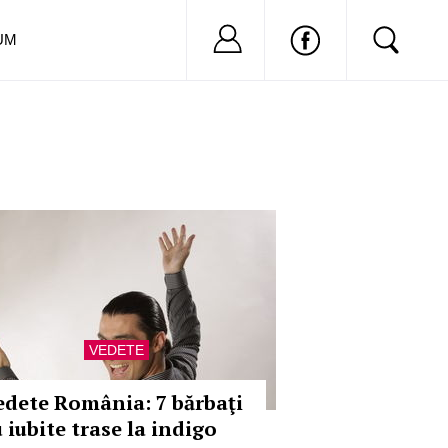
Nu ai cont?
Inregistreaza-
UM
VEDETE
edete România: 7 bărbaţi
 iubite trase la indigo