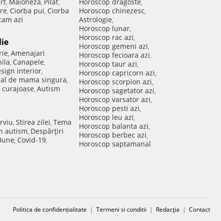
rt
Maioneza
Pilaf
Horoscop dragoste
,
,
,
,
re
Ciorba pui
Ciorba
Horoscop chinezesc
,
,
,
am azi
Astrologie
,
Horoscop lunar
,
Horoscop rac azi
,
lie
Horoscop gemeni azi
,
rie
Amenajari
,
Horoscop fecioara azi
,
ila
Canapele
,
,
Horoscop taur azi
,
sign interior
,
Horoscop capricorn azi
,
nal de mama singura
,
Horoscop scorpion azi
,
 curajoase
Autism
,
Horoscop sagetator azi
,
Horoscop varsator azi
,
Horoscop pesti azi
,
Horoscop leu azi
,
rviu
Stirea zilei
Tema
,
,
Horoscop balanta azi
,
in autism
Despărţiri
,
Horoscop berbec azi
,
 Bune
Covid-19
,
,
Horoscop saptamanal
Politica de confidențialitate
|
Termeni si conditii
|
Redacţia
|
Contact