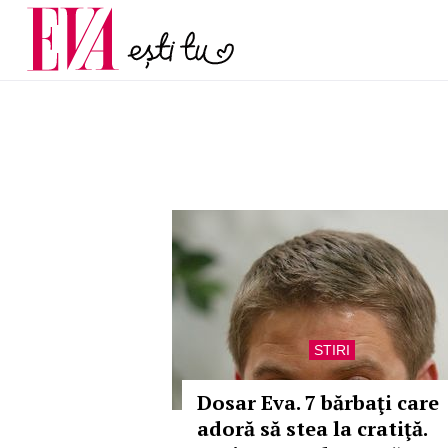
și 60 de ani. De ce te t
Carieră
pe măsură ce înaintez
Actualitate
STIRI
Dosar Eva. 7 bărbaţi care
adoră să stea la cratiţă.