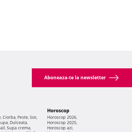
Aboneaza-te la newsletter
Horoscop
e
Ciorba
Peste
Sos
Horoscop 2026
,
,
,
,
,
Supa
Dulceata
Horoscop 2025
,
,
,
ail
Supa crema
Horoscop azi
,
,
,