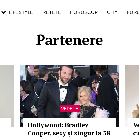
rezești mai des
Cât durează, cum te pregătești și cât
i în vârstă
de dureroasă este investigația
LIFESTYLE
RETETE
HOROSCOP
CITY
FOR
Partenere
VEDETE
Hollywood: Bradley
V
Cooper, sexy şi singur la 38
cu