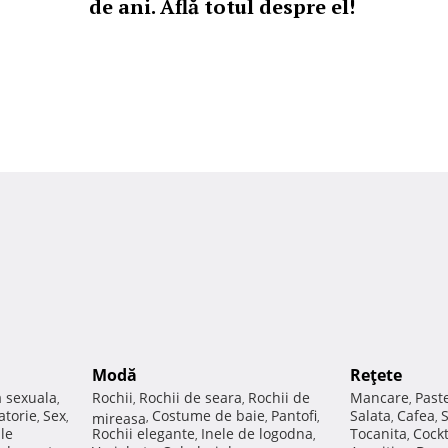
de ani. Află totul despre el!
Modă
Reţete
a sexuala
Rochii
Rochii de seara
Rochii de
Mancare
Past
,
,
,
,
atorie
Sex
Costume de baie
Pantofi
Salata
Cafea
,
,
mireasa
,
,
,
,
,
ale
Rochii elegante
Inele de logodna
Tocanita
Cockt
,
,
,