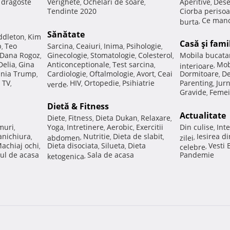
e dragoste
Verighete
Ochelari de soare
Aperitive
Dese
,
,
,
Tendinte 2020
Ciorba perisoa
Ce manc
burta
,
Sănătate
ddleton
Kim
,
Casă şi fami
p
Teo
Sarcina
Ceaiuri
Inima
Psihologie
,
,
,
,
,
Dana Rogoz
Ginecologie
Stomatologie
Colesterol
Mobila bucata
,
,
,
,
Delia
Gina
Anticonceptionale
Test sarcina
Mob
,
,
,
interioare
,
nia Trump
Cardiologie
Oftalmologie
Avort
Ceai
Dormitoare
De
,
,
,
,
,
 TV
HIV
Ortopedie
Psihiatrie
Parenting
Jur
,
verde
,
,
,
,
Gravide
Femei
,
Dietă & Fitness
Actualitate
Diete
Fitness
Dieta Dukan
Relaxare
,
,
,
,
muri
Yoga
Intretinere
Aerobic
Exercitii
Din culise
Inte
,
,
,
,
,
nichiura
Nutritie
Dieta de slabit
Iesirea d
,
abdomen
,
,
,
zilei
,
achiaj ochi
Dieta disociata
Silueta
Dieta
Vesti
,
,
,
celebre
,
ul de acasa
Sala de acasa
Pandemie
ketogenica
,