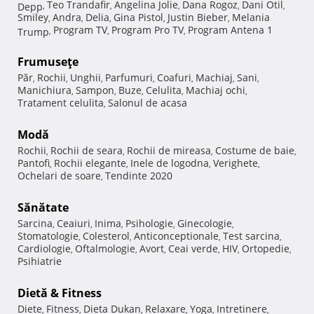
Teo Trandafir
Angelina Jolie
Dana Rogoz
Dani Otil
Depp
,
,
,
,
,
Smiley
Andra
Delia
Gina Pistol
Justin Bieber
Melania
,
,
,
,
,
Program TV
Program Pro TV
Program Antena 1
Trump
,
,
,
Frumuseţe
Păr
Rochii
Unghii
Parfumuri
Coafuri
Machiaj
Sani
,
,
,
,
,
,
,
Manichiura
Sampon
Buze
Celulita
Machiaj ochi
,
,
,
,
,
Tratament celulita
Salonul de acasa
,
Modă
Rochii
Rochii de seara
Rochii de mireasa
Costume de baie
,
,
,
,
Pantofi
Rochii elegante
Inele de logodna
Verighete
,
,
,
,
Ochelari de soare
Tendinte 2020
,
Sănătate
Sarcina
Ceaiuri
Inima
Psihologie
Ginecologie
,
,
,
,
,
Stomatologie
Colesterol
Anticonceptionale
Test sarcina
,
,
,
,
Cardiologie
Oftalmologie
Avort
Ceai verde
HIV
Ortopedie
,
,
,
,
,
,
Psihiatrie
Dietă & Fitness
Diete
Fitness
Dieta Dukan
Relaxare
Yoga
Intretinere
,
,
,
,
,
,