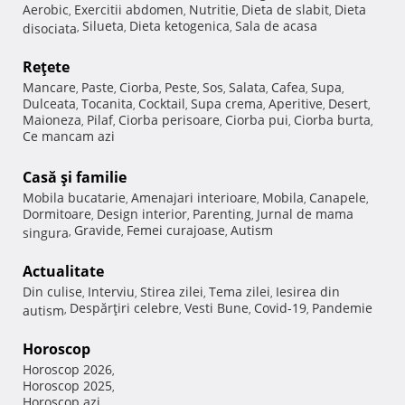
Aerobic
Exercitii abdomen
Nutritie
Dieta de slabit
Dieta
,
,
,
,
Silueta
Dieta ketogenica
Sala de acasa
disociata
,
,
,
Reţete
Mancare
Paste
Ciorba
Peste
Sos
Salata
Cafea
Supa
,
,
,
,
,
,
,
,
Dulceata
Tocanita
Cocktail
Supa crema
Aperitive
Desert
,
,
,
,
,
,
Maioneza
Pilaf
Ciorba perisoare
Ciorba pui
Ciorba burta
,
,
,
,
,
Ce mancam azi
Casă şi familie
Mobila bucatarie
Amenajari interioare
Mobila
Canapele
,
,
,
,
Dormitoare
Design interior
Parenting
Jurnal de mama
,
,
,
Gravide
Femei curajoase
Autism
singura
,
,
,
Actualitate
Din culise
Interviu
Stirea zilei
Tema zilei
Iesirea din
,
,
,
,
Despărţiri celebre
Vesti Bune
Covid-19
Pandemie
autism
,
,
,
,
Horoscop
Horoscop 2026
,
Horoscop 2025
,
Horoscop azi
,