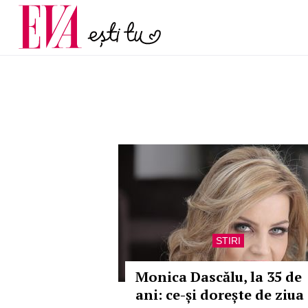
și 60 de ani. De ce te t
Carieră
pe măsură ce înaintez
Actualitate
STIRI
Monica Dascălu, la 35 de
ani: ce-și dorește de ziua 