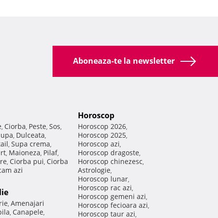
Aboneaza-te la newsletter
Horoscop
e
Ciorba
Peste
Sos
Horoscop 2026
,
,
,
,
,
Supa
Dulceata
Horoscop 2025
,
,
,
ail
Supa crema
Horoscop azi
,
,
,
rt
Maioneza
Pilaf
Horoscop dragoste
,
,
,
,
re
Ciorba pui
Ciorba
Horoscop chinezesc
,
,
,
am azi
Astrologie
,
Horoscop lunar
,
Horoscop rac azi
,
lie
Horoscop gemeni azi
,
rie
Amenajari
,
Horoscop fecioara azi
,
ila
Canapele
,
,
Horoscop taur azi
,