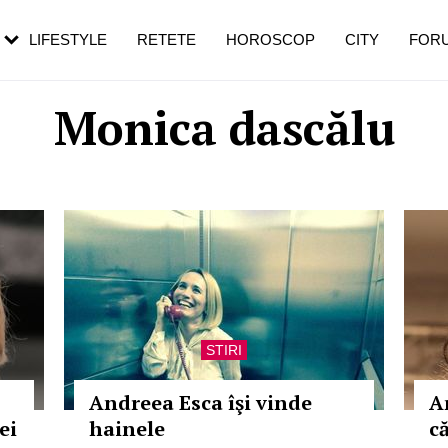
rezești mai des
Cât durează, cum te pregătești și cât
i în vârstă
de dureroasă este investigația
LIFESTYLE
RETETE
HOROSCOP
CITY
FOR
Monica dascălu
STIRI
Andreea Esca îşi vinde
A
ei
hainele
c