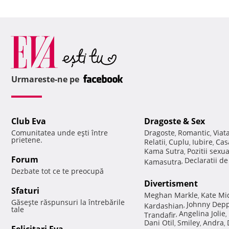
Urmareste-ne pe
Club Eva
Dragoste & Sex
Comunitatea unde eşti între
Dragoste
Romantic
Viat
,
,
prietene.
Relatii
Cuplu
Iubire
Cas
,
,
,
Kama Sutra
Pozitii sexu
,
Forum
Declaratii d
Kamasutra
,
Dezbate tot ce te preocupă
Divertisment
Sfaturi
Meghan Markle
Kate Mi
,
Găseşte răspunsuri la întrebările
Johnny Dep
Kardashian
,
tale
Angelina Jolie
Trandafir
,
,
Dani Otil
Smiley
Andra
,
,
,