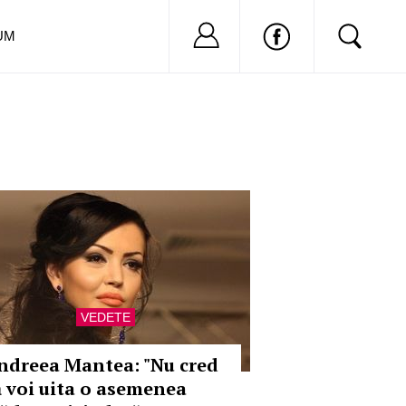
Nu ai cont?
Inregistreaza-
UM
VEDETE
ndreea Mantea: "Nu cred
ă voi uita o asemenea