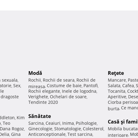
Modă
Reţete
a sexuala
Rochii
Rochii de seara
Rochii de
Mancare
Past
,
,
,
,
atorie
Sex
Costume de baie
Pantofi
Salata
Cafea
,
,
mireasa
,
,
,
,
,
ale
Rochii elegante
Inele de logodna
Tocanita
Cockt
,
,
,
e dragoste
Verighete
Ochelari de soare
Aperitive
Dese
,
,
,
Tendinte 2020
Ciorba perisoa
Ce manc
burta
,
Sănătate
ddleton
Kim
,
Casă şi fami
p
Teo
Sarcina
Ceaiuri
Inima
Psihologie
,
,
,
,
,
Dana Rogoz
Ginecologie
Stomatologie
Colesterol
Mobila bucata
,
,
,
,
Delia
Gina
Anticonceptionale
Test sarcina
Mob
,
,
,
interioare
,