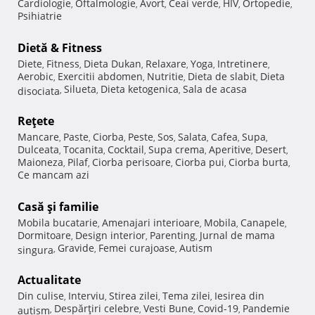
Cardiologie
Oftalmologie
Avort
Ceai verde
HIV
Ortopedie
,
,
,
,
,
,
Psihiatrie
Dietă & Fitness
Diete
Fitness
Dieta Dukan
Relaxare
Yoga
Intretinere
,
,
,
,
,
,
Aerobic
Exercitii abdomen
Nutritie
Dieta de slabit
Dieta
,
,
,
,
Silueta
Dieta ketogenica
Sala de acasa
disociata
,
,
,
Reţete
Mancare
Paste
Ciorba
Peste
Sos
Salata
Cafea
Supa
,
,
,
,
,
,
,
,
Dulceata
Tocanita
Cocktail
Supa crema
Aperitive
Desert
,
,
,
,
,
,
Maioneza
Pilaf
Ciorba perisoare
Ciorba pui
Ciorba burta
,
,
,
,
,
Ce mancam azi
Casă şi familie
Mobila bucatarie
Amenajari interioare
Mobila
Canapele
,
,
,
,
Dormitoare
Design interior
Parenting
Jurnal de mama
,
,
,
Gravide
Femei curajoase
Autism
singura
,
,
,
Actualitate
Din culise
Interviu
Stirea zilei
Tema zilei
Iesirea din
,
,
,
,
Despărţiri celebre
Vesti Bune
Covid-19
Pandemie
autism
,
,
,
,