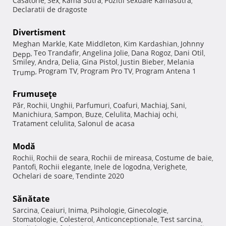
Casatorie
Sex
Kama Sutra
Pozitii sexuale Kamasutra
,
,
,
,
Declaratii de dragoste
Divertisment
Meghan Markle
Kate Middleton
Kim Kardashian
Johnny
,
,
,
Teo Trandafir
Angelina Jolie
Dana Rogoz
Dani Otil
Depp
,
,
,
,
,
Smiley
Andra
Delia
Gina Pistol
Justin Bieber
Melania
,
,
,
,
,
Program TV
Program Pro TV
Program Antena 1
Trump
,
,
,
Frumuseţe
Păr
Rochii
Unghii
Parfumuri
Coafuri
Machiaj
Sani
,
,
,
,
,
,
,
Manichiura
Sampon
Buze
Celulita
Machiaj ochi
,
,
,
,
,
Tratament celulita
Salonul de acasa
,
Modă
Rochii
Rochii de seara
Rochii de mireasa
Costume de baie
,
,
,
,
Pantofi
Rochii elegante
Inele de logodna
Verighete
,
,
,
,
Ochelari de soare
Tendinte 2020
,
Sănătate
Sarcina
Ceaiuri
Inima
Psihologie
Ginecologie
,
,
,
,
,
Stomatologie
Colesterol
Anticonceptionale
Test sarcina
,
,
,
,