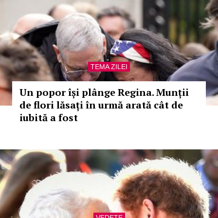
TEMA ZILEI
Un popor își plânge Regina. Munții
de flori lăsați în urmă arată cât de
iubită a fost
VEDETE