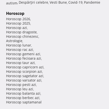
Despărţiri celebre
Vesti Bune
Covid-19
Pandemie
autism
,
,
,
,
Horoscop
Horoscop 2026
,
Horoscop 2025
,
Horoscop azi
,
Horoscop dragoste
,
Horoscop chinezesc
,
Astrologie
,
Horoscop lunar
,
Horoscop rac azi
,
Horoscop gemeni azi
,
Horoscop fecioara azi
,
Horoscop taur azi
,
Horoscop capricorn azi
,
Horoscop scorpion azi
,
Horoscop sagetator azi
,
Horoscop varsator azi
,
Horoscop pesti azi
,
Horoscop leu azi
,
Horoscop balanta azi
,
Horoscop berbec azi
,
Horoscop saptamanal