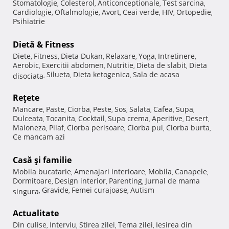
Stomatologie
Colesterol
Anticonceptionale
Test sarcina
,
,
,
,
Cardiologie
Oftalmologie
Avort
Ceai verde
HIV
Ortopedie
,
,
,
,
,
,
Psihiatrie
Dietă & Fitness
Diete
Fitness
Dieta Dukan
Relaxare
Yoga
Intretinere
,
,
,
,
,
,
Aerobic
Exercitii abdomen
Nutritie
Dieta de slabit
Dieta
,
,
,
,
Silueta
Dieta ketogenica
Sala de acasa
disociata
,
,
,
Reţete
Mancare
Paste
Ciorba
Peste
Sos
Salata
Cafea
Supa
,
,
,
,
,
,
,
,
Dulceata
Tocanita
Cocktail
Supa crema
Aperitive
Desert
,
,
,
,
,
,
Maioneza
Pilaf
Ciorba perisoare
Ciorba pui
Ciorba burta
,
,
,
,
,
Ce mancam azi
Casă şi familie
Mobila bucatarie
Amenajari interioare
Mobila
Canapele
,
,
,
,
Dormitoare
Design interior
Parenting
Jurnal de mama
,
,
,
Gravide
Femei curajoase
Autism
singura
,
,
,
Actualitate
Din culise
Interviu
Stirea zilei
Tema zilei
Iesirea din
,
,
,
,