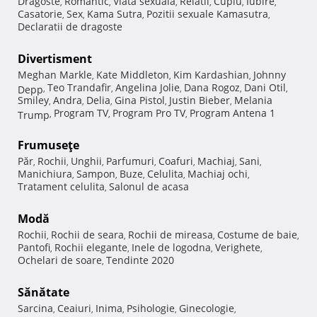
Dragoste
Romantic
Viata sexuala
Relatii
Cuplu
Iubire
,
,
,
,
,
,
Casatorie
Sex
Kama Sutra
Pozitii sexuale Kamasutra
,
,
,
,
Declaratii de dragoste
Divertisment
Meghan Markle
Kate Middleton
Kim Kardashian
Johnny
,
,
,
Teo Trandafir
Angelina Jolie
Dana Rogoz
Dani Otil
Depp
,
,
,
,
,
Smiley
Andra
Delia
Gina Pistol
Justin Bieber
Melania
,
,
,
,
,
Program TV
Program Pro TV
Program Antena 1
Trump
,
,
,
Frumuseţe
Păr
Rochii
Unghii
Parfumuri
Coafuri
Machiaj
Sani
,
,
,
,
,
,
,
Manichiura
Sampon
Buze
Celulita
Machiaj ochi
,
,
,
,
,
Tratament celulita
Salonul de acasa
,
Modă
Rochii
Rochii de seara
Rochii de mireasa
Costume de baie
,
,
,
,
Pantofi
Rochii elegante
Inele de logodna
Verighete
,
,
,
,
Ochelari de soare
Tendinte 2020
,
Sănătate
Sarcina
Ceaiuri
Inima
Psihologie
Ginecologie
,
,
,
,
,