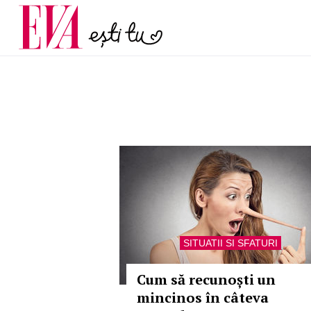
menopauză și când ar t
Carieră
la medic
Actualitate
SITUATII SI SFATURI
Cum să recunoști un
mincinos în câteva