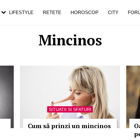
rebui să mergi
și 60 de ani. De ce te trezești mai des
pe măsură ce înaintezi în vârstă
LIFESTYLE
RETETE
HOROSCOP
CITY
FOR
Mincinos
SITUATII SI SFATURI
Cum să prinzi un mincinos
O
p