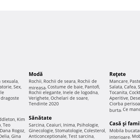
Modă
Reţete
a sexuala
Rochii
Rochii de seara
Rochii de
Mancare
Past
,
,
,
,
atorie
Sex
Costume de baie
Pantofi
Salata
Cafea
,
,
mireasa
,
,
,
,
,
ale
Rochii elegante
Inele de logodna
Tocanita
Cockt
,
,
,
e dragoste
Verighete
Ochelari de soare
Aperitive
Dese
,
,
,
Tendinte 2020
Ciorba perisoa
Ce manc
burta
,
Sănătate
ddleton
Kim
,
Casă şi fami
p
Teo
Sarcina
Ceaiuri
Inima
Psihologie
,
,
,
,
,
Dana Rogoz
Ginecologie
Stomatologie
Colesterol
Mobila bucata
,
,
,
,
Delia
Gina
Anticonceptionale
Test sarcina
Mob
,
,
,
interioare
,