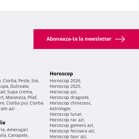
Aboneaza-te la newsletter
Horoscop
e
Ciorba
Peste
Sos
Horoscop 2026
,
,
,
,
,
Supa
Dulceata
Horoscop 2025
,
,
,
ail
Supa crema
Horoscop azi
,
,
,
rt
Maioneza
Pilaf
Horoscop dragoste
,
,
,
,
re
Ciorba pui
Ciorba
Horoscop chinezesc
,
,
,
am azi
Astrologie
,
Horoscop lunar
,
Horoscop rac azi
,
lie
Horoscop gemeni azi
,
rie
Amenajari
,
Horoscop fecioara azi
,
ila
Canapele
,
,
Horoscop taur azi
,