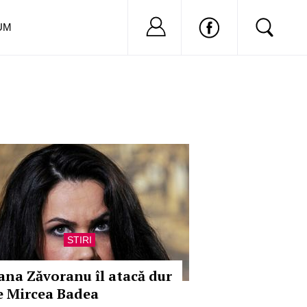
Nu ai cont?
Inregistreaza-
UM
STIRI
ana Zăvoranu îl atacă dur
e Mircea Badea