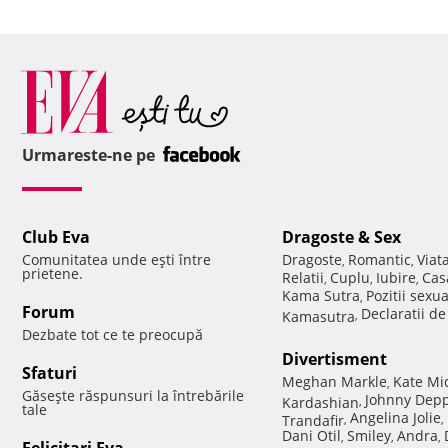
Urmareste-ne pe
Club Eva
Dragoste & Sex
Comunitatea unde eşti între
Dragoste
Romantic
Viat
,
,
prietene.
Relatii
Cuplu
Iubire
Cas
,
,
,
Kama Sutra
Pozitii sexu
,
Forum
Declaratii d
Kamasutra
,
Dezbate tot ce te preocupă
Divertisment
Sfaturi
Meghan Markle
Kate Mi
,
Găseşte răspunsuri la întrebările
Johnny Dep
Kardashian
,
tale
Angelina Jolie
Trandafir
,
,
Dani Otil
Smiley
Andra
,
,
,