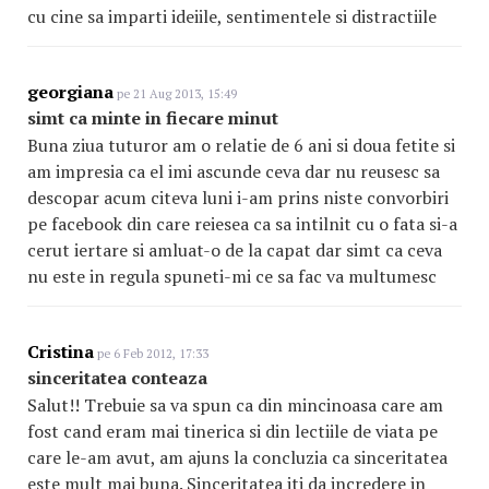
cu cine sa imparti ideiile, sentimentele si distractiile
georgiana
pe 21 Aug 2013, 15:49
simt ca minte in fiecare minut
Buna ziua tuturor am o relatie de 6 ani si doua fetite si
am impresia ca el imi ascunde ceva dar nu reusesc sa
descopar acum citeva luni i-am prins niste convorbiri
pe facebook din care reiesea ca sa intilnit cu o fata si-a
cerut iertare si amluat-o de la capat dar simt ca ceva
nu este in regula spuneti-mi ce sa fac va multumesc
Cristina
pe 6 Feb 2012, 17:33
sinceritatea conteaza
Salut!! Trebuie sa va spun ca din mincinoasa care am
fost cand eram mai tinerica si din lectiile de viata pe
care le-am avut, am ajuns la concluzia ca sinceritatea
este mult mai buna. Sinceritatea iti da incredere in