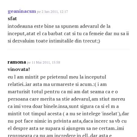
geaninacsm
pe 2 Iun 2011, 12:17
sfat
intodeauna este bine sa spunem adevarul de la
inceput,atat el ca barbat cat si tu ca femeie dar nu sa ii
si dezvaluim toate intimitalile din trecut;)
ramona
pe 11 Mai 2011, 15:58
vinovata!
eu l am mintit pe prietenul meu la inceputul
relatiei..iar asta ma urmareste si acum.:( i am
marturisit totul pentru ca mi am dat seama ca e o
persoana care merita sa stie adevarul,am stiut mereu
ca imi vrea doar binele.insa,sunt sigura ca si el m a
mintit tot timpul acesta ( a nu se intelege 'inselat'),dar
nu pot face nimic in privinta asta,daca incerc sa vb cu
el despre asta se supara si ajungem sa ne certam..imi
reproseaza ca nu am incredere in ell..dar asta e