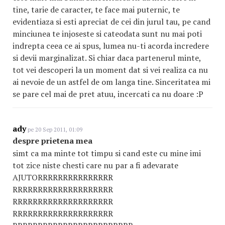
tine, tarie de caracter, te face mai puternic, te
evidentiaza si esti apreciat de cei din jurul tau, pe cand
minciunea te injoseste si cateodata sunt nu mai poti
indrepta ceea ce ai spus, lumea nu-ti acorda incredere
si devii marginalizat. Si chiar daca partenerul minte,
tot vei descoperi la un moment dat si vei realiza ca nu
ai nevoie de un astfel de om langa tine. Sinceritatea mi
se pare cel mai de pret atuu, incercati ca nu doare :P
ady
pe 20 Sep 2011, 01:09
despre prietena mea
simt ca ma minte tot timpu si cand este cu mine imi
tot zice niste chesti care nu par a fi adevarate
AJUTORRRRRRRRRRRRRRR
RRRRRRRRRRRRRRRRRRRR
RRRRRRRRRRRRRRRRRRRR
RRRRRRRRRRRRRRRRRRRR