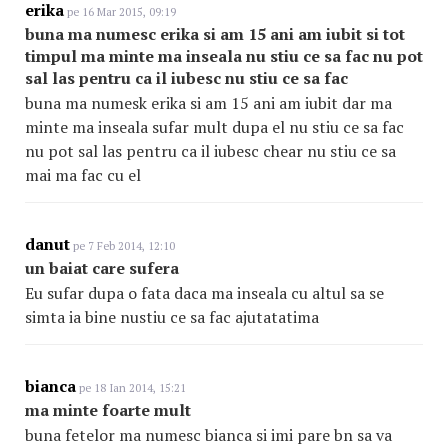
erika
pe 16 Mar 2015, 09:19
buna ma numesc erika si am 15 ani am iubit si tot
timpul ma minte ma inseala nu stiu ce sa fac nu pot
sal las pentru ca il iubesc nu stiu ce sa fac
buna ma numesk erika si am 15 ani am iubit dar ma
minte ma inseala sufar mult dupa el nu stiu ce sa fac
nu pot sal las pentru ca il iubesc chear nu stiu ce sa
mai ma fac cu el
danut
pe 7 Feb 2014, 12:10
un baiat care sufera
Eu sufar dupa o fata daca ma inseala cu altul sa se
simta ia bine nustiu ce sa fac ajutatatima
bianca
pe 18 Ian 2014, 15:21
ma minte foarte mult
buna fetelor ma numesc bianca si imi pare bn sa va