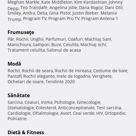
Meghan Markle
Kate Middleton
Kim Kardashian
Johnny
,
,
,
Teo Trandafir
Angelina Jolie
Dana Rogoz
Dani Otil
Depp
,
,
,
,
,
Smiley
Andra
Delia
Gina Pistol
Justin Bieber
Melania
,
,
,
,
,
Program TV
Program Pro TV
Program Antena 1
Trump
,
,
,
Frumuseţe
Păr
Rochii
Unghii
Parfumuri
Coafuri
Machiaj
Sani
,
,
,
,
,
,
,
Manichiura
Sampon
Buze
Celulita
Machiaj ochi
,
,
,
,
,
Tratament celulita
Salonul de acasa
,
Modă
Rochii
Rochii de seara
Rochii de mireasa
Costume de baie
,
,
,
,
Pantofi
Rochii elegante
Inele de logodna
Verighete
,
,
,
,
Ochelari de soare
Tendinte 2020
,
Sănătate
Sarcina
Ceaiuri
Inima
Psihologie
Ginecologie
,
,
,
,
,
Stomatologie
Colesterol
Anticonceptionale
Test sarcina
,
,
,
,
Cardiologie
Oftalmologie
Avort
Ceai verde
HIV
Ortopedie
,
,
,
,
,
,
Psihiatrie
Dietă & Fitness