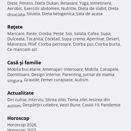
Diete
Fitness
Dieta Dukan
Relaxare
Yoga
Intretinere
,
,
,
,
,
,
Aerobic
Exercitii abdomen
Nutritie
Dieta de slabit
Dieta
,
,
,
,
Silueta
Dieta ketogenica
Sala de acasa
disociata
,
,
,
Reţete
Mancare
Paste
Ciorba
Peste
Sos
Salata
Cafea
Supa
,
,
,
,
,
,
,
,
Dulceata
Tocanita
Cocktail
Supa crema
Aperitive
Desert
,
,
,
,
,
,
Maioneza
Pilaf
Ciorba perisoare
Ciorba pui
Ciorba burta
,
,
,
,
,
Ce mancam azi
Casă şi familie
Mobila bucatarie
Amenajari interioare
Mobila
Canapele
,
,
,
,
Dormitoare
Design interior
Parenting
Jurnal de mama
,
,
,
Gravide
Femei curajoase
Autism
singura
,
,
,
Actualitate
Din culise
Interviu
Stirea zilei
Tema zilei
Iesirea din
,
,
,
,
Despărţiri celebre
Vesti Bune
Covid-19
Pandemie
autism
,
,
,
,
Horoscop
Horoscop 2026
,
Horoscop 2025
,