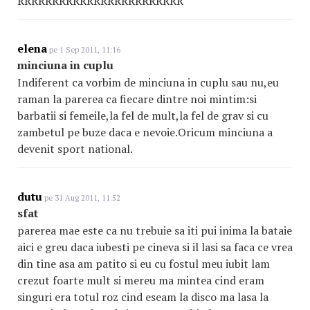
RRRRRRRRRRRRRRRRRRRR
RRRR
elena
pe 1 Sep 2011, 11:16
minciuna in cuplu
Indiferent ca vorbim de minciuna in cuplu sau nu,eu
raman la parerea ca fiecare dintre noi mintim:si
barbatii si femeile,la fel de mult,la fel de grav si cu
zambetul pe buze daca e nevoie.Oricum minciuna a
devenit sport national.
dutu
pe 31 Aug 2011, 11:52
sfat
parerea mae este ca nu trebuie sa iti pui inima la bataie
aici e greu daca iubesti pe cineva si il lasi sa faca ce vrea
din tine asa am patito si eu cu fostul meu iubit lam
crezut foarte mult si mereu ma mintea cind eram
singuri era totul roz cind eseam la disco ma lasa la