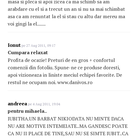
masa si pleca si apoi zicea ca ma schimb sa am
arabdare cu el si a trecut un an si nu sa mai schimbat
asa ca am renuntat la el si stau cu altu dar mereu ma
voi gingi la el.......
Ionut
pe 27 Aug 2011, 09:17
Cumpara relaxat
Profita de ocazie! Preturi de en gros + confortul
comenzii din fotoliu. Spune-ne ce produse doresti,
apoi vizioneaza in liniste meciul echipei favorite. De
restul ne ocupam noi. www.danivos.ro
andreea
pe 4 Aug 2011, 19:04
pentru mihaela..
IUBITHA.UN BARBAT NIKIODATA NU MINTE DACA
NU ARE MOTIVE INTEMEIATE..MA GANDESC POATE
CA NU II PLACE DE TINE,SAU NU SE SIMTE IUBIT..CA