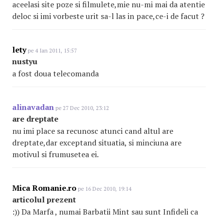
aceelasi site poze si filmulete,mie nu-mi mai da atentie
deloc si imi vorbeste urit sa-l las in pace,ce-i de facut ?
lety
pe 4 Ian 2011, 15:57
nustyu
a fost doua telecomanda
alinavadan
pe 27 Dec 2010, 23:12
are dreptate
nu imi place sa recunosc atunci cand altul are
dreptate,dar exceptand situatia, si minciuna are
motivul si frumusetea ei.
Mica Romanie.ro
pe 16 Dec 2010, 19:14
articolul prezent
:)) Da Marfa , numai Barbatii Mint sau sunt Infideli ca