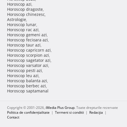
Horoscop azi
,
Horoscop dragoste
,
Horoscop chinezesc
,
Astrologie
,
Horoscop lunar
,
Horoscop rac azi
,
Horoscop gemeni azi
,
Horoscop fecioara azi
,
Horoscop taur azi
,
Horoscop capricorn azi
,
Horoscop scorpion azi
,
Horoscop sagetator azi
,
Horoscop varsator azi
,
Horoscop pesti azi
,
Horoscop leu azi
,
Horoscop balanta azi
,
Horoscop berbec azi
,
Horoscop saptamanal
Copyright © 2001-2026,
iMedia Plus Group
. Toate drepturile rezervate
Politica de confidențialitate
|
Termeni si conditii
|
Redacţia
|
Contact