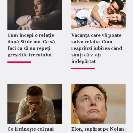
Cum începi o relație
Vacanța care vă poate
după 50 de ani. Ce să
salva relația. Cum
faci ca să nu repeți
reaprinzi iubirea când
greșelile trecutului
simți că v-ați
îndepărtat
Ce îi rănește cel mai
Elon, supărat pe Nolan: