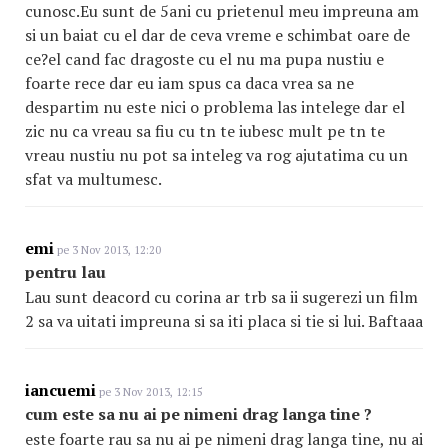
cunosc.Eu sunt de 5ani cu prietenul meu impreuna am
si un baiat cu el dar de ceva vreme e schimbat oare de
ce?el cand fac dragoste cu el nu ma pupa nustiu e
foarte rece dar eu iam spus ca daca vrea sa ne
despartim nu este nici o problema las intelege dar el
zic nu ca vreau sa fiu cu tn te iubesc mult pe tn te
vreau nustiu nu pot sa inteleg va rog ajutatima cu un
sfat va multumesc.
emi
pe 3 Nov 2013, 12:20
pentru lau
Lau sunt deacord cu corina ar trb sa ii sugerezi un film
2 sa va uitati impreuna si sa iti placa si tie si lui. Baftaaa
iancuemi
pe 3 Nov 2013, 12:15
cum este sa nu ai pe nimeni drag langa tine ?
este foarte rau sa nu ai pe nimeni drag langa tine, nu ai