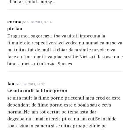
..fain articolul..mersy ..
corina
pe 6 Ian 2011, 09:16
ptr Iau
Draga mea sugereaza-i sa va uitati impreuna la
filmuletele respective si vei vedea nu numai ca nu se va
mai uita atat de mult si chiar daca simte nevoia o va
face cu tine ,dar iti va placea si tie Nici sa il lasi asa nu e
bine si nici sa-i interzici Succes
lau
pe 5 Ian 2011, 22:32
se uita mult la filme porno
se uita mult la filme porno prietenul meu cred ca este
dependent de filme porno,este o boala sau e ceva
normal.Ne-am tot certat pe tema asta dar
degeaba,nu-i mai interzic pt ca nu am cui.Se inchide
toata ziua in camera si se uita aproape zilnic pe