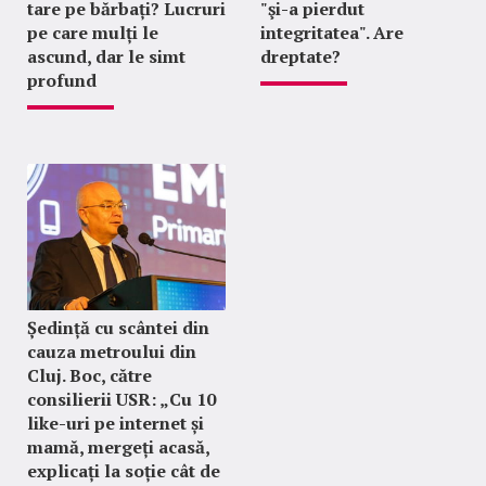
tare pe bărbați? Lucruri
"şi-a pierdut
pe care mulți le
integritatea". Are
ascund, dar le simt
dreptate?
profund
Ședință cu scântei din
cauza metroului din
Cluj. Boc, către
consilierii USR: „Cu 10
like-uri pe internet și
mamă, mergeți acasă,
explicați la soție cât de