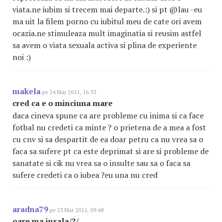
viata.ne iubim si trecem mai departe.:) si pt @lau -eu
ma uit la filem porno cu iubitul meu de cate ori avem
ocazia.ne stimuleaza mult imaginatia si reusim astfel
sa avem o viata sexuala activa si plina de experiente
noi :)
makela
pe 24 Mar 2011, 16:33
cred ca e o minciuna mare
daca cineva spune ca are probleme cu inima si ca face
fotbal nu credeti ca minte ? o prietena de a mea a fost
cu cnv si sa despartit de ea doar petru ca nu vrea sa o
faca sa sufere pt ca este deprimat si are si probleme de
sanatate si cik nu vrea sa o insulte sau sa o faca sa
sufere credeti ca o iubea ?eu una nu cred
aradna79
pe 23 Mar 2011, 09:48
oare ma insala/?/