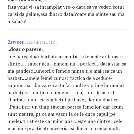
fata voua vi-sa intamplat vre-o data sa va vedeti sotul
ca isi da palme,asa dintro data/?oare ma minte sau ma
insala//?
2sweet
pe 26 Feb 2011, 11:01
..doar o parere ..
..de parca doar barbatii ar mintii ..si femeile ar fi niste
sfinte ... ..sincer acu .. nimeni nu-i perfect .. daca stau sa
ma gandesc ..uneori,o femeie minte si e mai rea ca un
barbat.. ..unele femei cunosc tactica de a seduce-
supune ..iar din cauza asta fac multe victime in randul
barbatilor ..nu tin cu nimeni .. si da, sunt de acord
..barbatii mint cu zambetul pe buze , dar nu doar ei
..Pana intr-un timp tineam partea femeilor, dar acum
sunt neutra, pt ca am vazut la ce le duce capul(pe
unele). Trist este ca "minciuna" ..este una dintre ..cele
mai bine practicate meserii....si din ce in cemai mult..