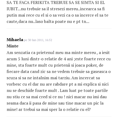
SA TE FACA FERIKITA TREBUIE SA SE SIMTA SI EL
IUBIT...nu trebuie sa il stresezi mereu..incearca sa fi
putin mai rece cu el si o sa vezi ca o sa incerce el sa te
caute,daca nu..laso balta poate nu e pt tn...
Mihaela
pe 30 Iun 2011, 16:52
Minte
Am senzatia ca prietenul meu ma minte mereu , a iesit
acum 5 luni dintr-o relatie de 4 ani ;este foarte rece cu
mine, sta foarte mult cu prietenii si joaca poker, de
fiecare data cand zic sa ne vedem trebuie sa gaseasca o
scuza si sa ne intalnim mai tarziu. Am incercat sa
vorbesc cu el dar nu are rabdare pt a mi explica si nici
nu se deschide foarte mult . Lam luat pe toate partile
nu stiu ce sa mai cred si ce nu ! nici macar nu imi dau
seama daca ii pasa de mine sau tine macar un pic la
mine! ar trebui sa mai sper la o relatie cu el?