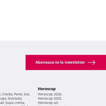
Aboneaza-te la newsletter
Horoscop
e
Ciorba
Peste
Sos
Horoscop 2026
,
,
,
,
,
Supa
Dulceata
Horoscop 2025
,
,
,
ail
Supa crema
Horoscop azi
,
,
,