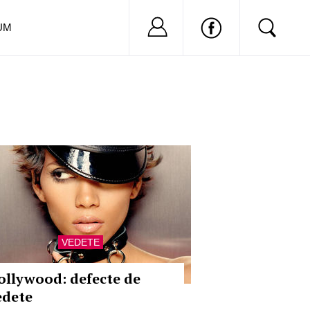
Nu ai cont?
Inregistreaza-
UM
VEDETE
ollywood: defecte de
edete