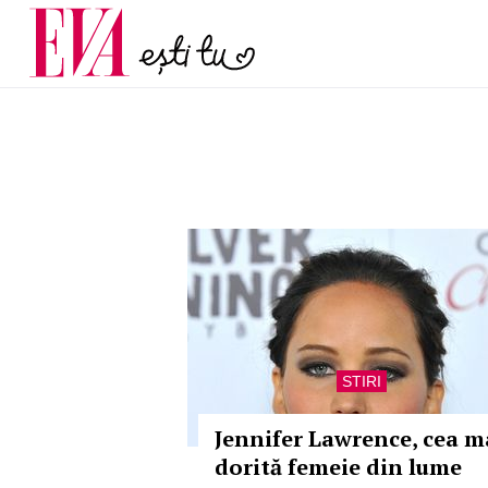
menopauză și când ar t
Carieră
la medic
Actualitate
STIRI
Jennifer Lawrence, cea m
dorită femeie din lume