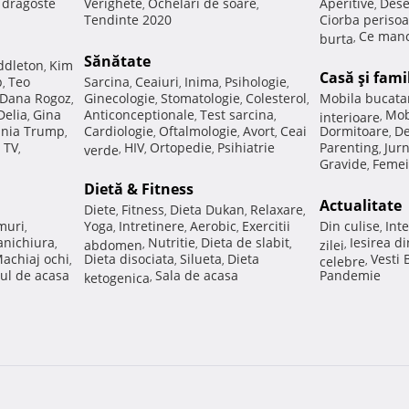
e dragoste
Verighete
Ochelari de soare
Aperitive
Dese
,
,
,
Tendinte 2020
Ciorba perisoa
Ce manc
burta
,
Sănătate
ddleton
Kim
,
Casă şi fami
p
Teo
Sarcina
Ceaiuri
Inima
Psihologie
,
,
,
,
,
Dana Rogoz
Ginecologie
Stomatologie
Colesterol
Mobila bucata
,
,
,
,
Delia
Gina
Anticonceptionale
Test sarcina
Mob
,
,
,
interioare
,
nia Trump
Cardiologie
Oftalmologie
Avort
Ceai
Dormitoare
De
,
,
,
,
,
 TV
HIV
Ortopedie
Psihiatrie
Parenting
Jur
,
verde
,
,
,
,
Gravide
Femei
,
Dietă & Fitness
Actualitate
Diete
Fitness
Dieta Dukan
Relaxare
,
,
,
,
muri
Yoga
Intretinere
Aerobic
Exercitii
Din culise
Inte
,
,
,
,
,
nichiura
Nutritie
Dieta de slabit
Iesirea d
,
abdomen
,
,
,
zilei
,
achiaj ochi
Dieta disociata
Silueta
Dieta
Vesti
,
,
,
celebre
,
ul de acasa
Sala de acasa
Pandemie
ketogenica
,