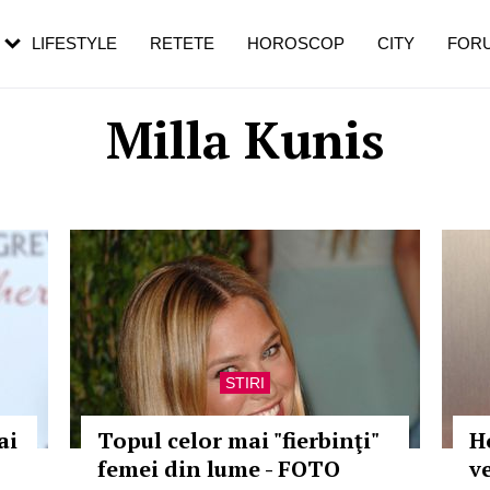
rebui să mergi
și 60 de ani. De ce te trezești mai des
pe măsură ce înaintezi în vârstă
LIFESTYLE
RETETE
HOROSCOP
CITY
FOR
Milla Kunis
STIRI
ai
Topul celor mai "fierbinţi"
H
femei din lume - FOTO
v