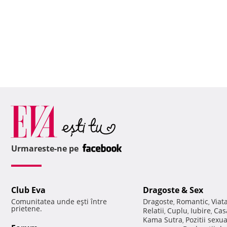
Urmareste-ne pe
Club Eva
Dragoste & Sex
Comunitatea unde eşti între
Dragoste
Romantic
Viat
,
,
prietene.
Relatii
Cuplu
Iubire
Cas
,
,
,
Kama Sutra
Pozitii sexu
,