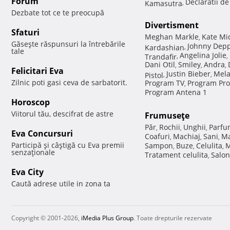
Forum
Declaratii d
Kamasutra
,
Dezbate tot ce te preocupă
Divertisment
Sfaturi
Meghan Markle
Kate Mi
,
Găseşte răspunsuri la întrebările
Johnny Dep
Kardashian
,
tale
Angelina Jolie
Trandafir
,
,
Dani Otil
Smiley
Andra
,
,
,
Felicitari Eva
Justin Bieber
Mela
Pistol
,
,
Zilnic poti gasi ceva de sarbatorit.
Program TV
Program Pro
,
Program Antena 1
Horoscop
Viitorul tău, descifrat de astre
Frumuseţe
Păr
Rochii
Unghii
Parfu
,
,
,
Eva Concursuri
Coafuri
Machiaj
Sani
Ma
,
,
,
Participă şi câştigă cu Eva premii
Sampon
Buze
Celulita
M
,
,
,
senzaţionale
Tratament celulita
Salon
,
Eva City
Caută adrese utile in zona ta
Copyright © 2001-2026,
iMedia Plus Group
. Toate drepturile rezervate