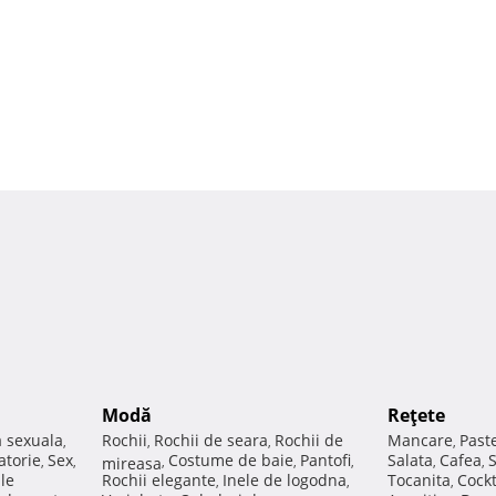
Modă
Reţete
a sexuala
Rochii
Rochii de seara
Rochii de
Mancare
Past
,
,
,
,
atorie
Sex
Costume de baie
Pantofi
Salata
Cafea
,
,
mireasa
,
,
,
,
,
ale
Rochii elegante
Inele de logodna
Tocanita
Cockt
,
,
,