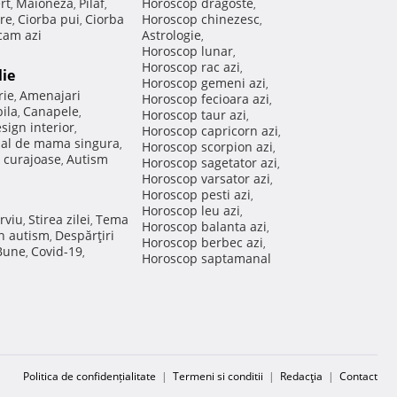
rt
Maioneza
Pilaf
Horoscop dragoste
,
,
,
,
re
Ciorba pui
Ciorba
Horoscop chinezesc
,
,
,
am azi
Astrologie
,
Horoscop lunar
,
Horoscop rac azi
,
lie
Horoscop gemeni azi
,
rie
Amenajari
,
Horoscop fecioara azi
,
ila
Canapele
,
,
Horoscop taur azi
,
sign interior
,
Horoscop capricorn azi
,
nal de mama singura
,
Horoscop scorpion azi
,
 curajoase
Autism
,
Horoscop sagetator azi
,
Horoscop varsator azi
,
Horoscop pesti azi
,
Horoscop leu azi
,
rviu
Stirea zilei
Tema
,
,
Horoscop balanta azi
,
in autism
Despărţiri
,
Horoscop berbec azi
,
 Bune
Covid-19
,
,
Horoscop saptamanal
Politica de confidențialitate
|
Termeni si conditii
|
Redacţia
|
Contact