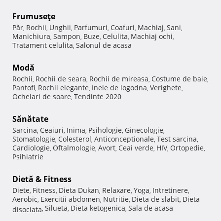
Frumuseţe
Păr
Rochii
Unghii
Parfumuri
Coafuri
Machiaj
Sani
,
,
,
,
,
,
,
Manichiura
Sampon
Buze
Celulita
Machiaj ochi
,
,
,
,
,
Tratament celulita
Salonul de acasa
,
Modă
Rochii
Rochii de seara
Rochii de mireasa
Costume de baie
,
,
,
,
Pantofi
Rochii elegante
Inele de logodna
Verighete
,
,
,
,
Ochelari de soare
Tendinte 2020
,
Sănătate
Sarcina
Ceaiuri
Inima
Psihologie
Ginecologie
,
,
,
,
,
Stomatologie
Colesterol
Anticonceptionale
Test sarcina
,
,
,
,
Cardiologie
Oftalmologie
Avort
Ceai verde
HIV
Ortopedie
,
,
,
,
,
,
Psihiatrie
Dietă & Fitness
Diete
Fitness
Dieta Dukan
Relaxare
Yoga
Intretinere
,
,
,
,
,
,
Aerobic
Exercitii abdomen
Nutritie
Dieta de slabit
Dieta
,
,
,
,
Silueta
Dieta ketogenica
Sala de acasa
disociata
,
,
,