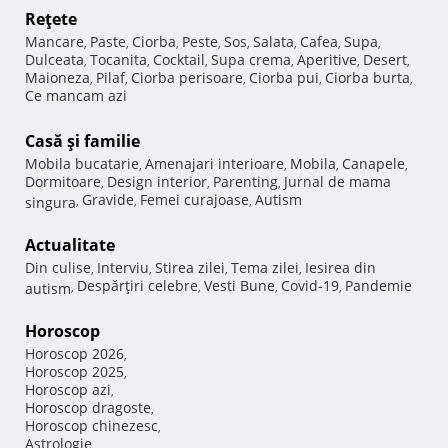
Reţete
Mancare
Paste
Ciorba
Peste
Sos
Salata
Cafea
Supa
,
,
,
,
,
,
,
,
Dulceata
Tocanita
Cocktail
Supa crema
Aperitive
Desert
,
,
,
,
,
,
Maioneza
Pilaf
Ciorba perisoare
Ciorba pui
Ciorba burta
,
,
,
,
,
Ce mancam azi
Casă şi familie
Mobila bucatarie
Amenajari interioare
Mobila
Canapele
,
,
,
,
Dormitoare
Design interior
Parenting
Jurnal de mama
,
,
,
Gravide
Femei curajoase
Autism
singura
,
,
,
Actualitate
Din culise
Interviu
Stirea zilei
Tema zilei
Iesirea din
,
,
,
,
Despărţiri celebre
Vesti Bune
Covid-19
Pandemie
autism
,
,
,
,
Horoscop
Horoscop 2026
,
Horoscop 2025
,
Horoscop azi
,
Horoscop dragoste
,
Horoscop chinezesc
,
Astrologie
,