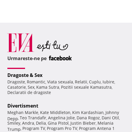
Urmareste-ne pe
Dragoste & Sex
Dragoste
Romantic
Viata sexuala
Relatii
Cuplu
Iubire
,
,
,
,
,
,
Casatorie
Sex
Kama Sutra
Pozitii sexuale Kamasutra
,
,
,
,
Declaratii de dragoste
Divertisment
Meghan Markle
Kate Middleton
Kim Kardashian
Johnny
,
,
,
Teo Trandafir
Angelina Jolie
Dana Rogoz
Dani Otil
Depp
,
,
,
,
,
Smiley
Andra
Delia
Gina Pistol
Justin Bieber
Melania
,
,
,
,
,
Program TV
Program Pro TV
Program Antena 1
Trump
,
,
,