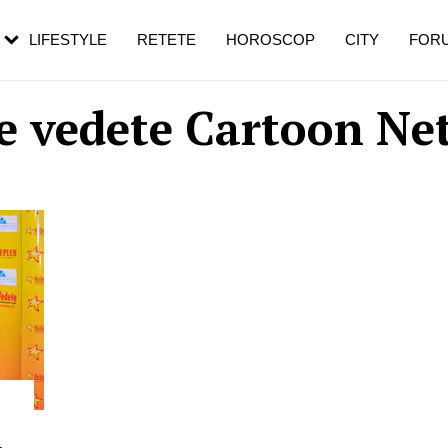
rebui să mergi
și 60 de ani. De ce te trezești mai des
pe măsură ce înaintezi în vârstă
LIFESTYLE
RETETE
HOROSCOP
CITY
FOR
le vedete Cartoon Ne