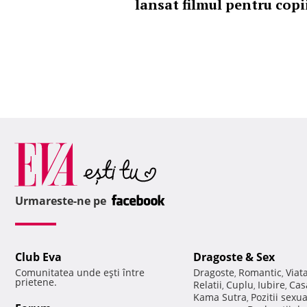
lansat filmul pentru copi
Urmareste-ne pe
Club Eva
Dragoste & Sex
Comunitatea unde eşti între
Dragoste
Romantic
Viat
,
,
prietene.
Relatii
Cuplu
Iubire
Cas
,
,
,
Kama Sutra
Pozitii sexu
,