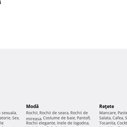
i
Modă
Reţete
a sexuala
Rochii
Rochii de seara
Rochii de
Mancare
Past
,
,
,
,
atorie
Sex
Costume de baie
Pantofi
Salata
Cafea
,
,
mireasa
,
,
,
,
,
ale
Rochii elegante
Inele de logodna
Tocanita
Cockt
,
,
,