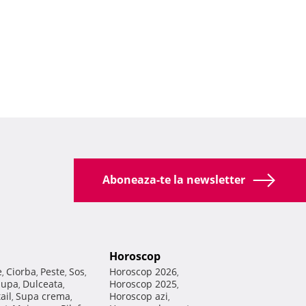
Aboneaza-te la newsletter
Horoscop
e
Ciorba
Peste
Sos
Horoscop 2026
,
,
,
,
,
Supa
Dulceata
Horoscop 2025
,
,
,
ail
Supa crema
Horoscop azi
,
,
,