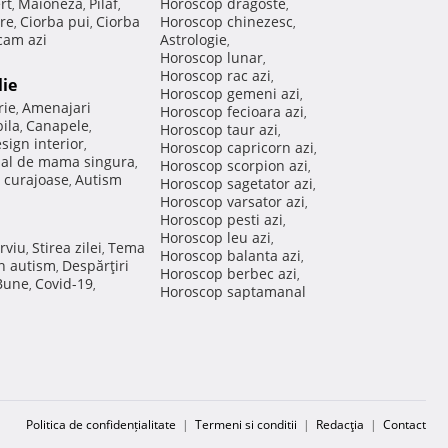
rt
Maioneza
Pilaf
Horoscop dragoste
,
,
,
,
re
Ciorba pui
Ciorba
Horoscop chinezesc
,
,
,
am azi
Astrologie
,
Horoscop lunar
,
Horoscop rac azi
,
lie
Horoscop gemeni azi
,
rie
Amenajari
,
Horoscop fecioara azi
,
ila
Canapele
,
,
Horoscop taur azi
,
sign interior
,
Horoscop capricorn azi
,
nal de mama singura
,
Horoscop scorpion azi
,
 curajoase
Autism
,
Horoscop sagetator azi
,
Horoscop varsator azi
,
Horoscop pesti azi
,
Horoscop leu azi
,
rviu
Stirea zilei
Tema
,
,
Horoscop balanta azi
,
in autism
Despărţiri
,
Horoscop berbec azi
,
 Bune
Covid-19
,
,
Horoscop saptamanal
Politica de confidențialitate
|
Termeni si conditii
|
Redacţia
|
Contact