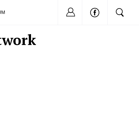
Nu ai cont?
Inregistreaza-
UM
twork