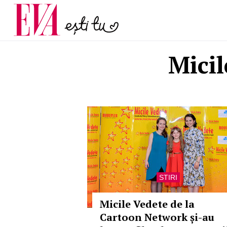
menopauză și când ar t
Carieră
la medic
Actualitate
Mici
STIRI
Micile Vedete de la
Cartoon Network și-au