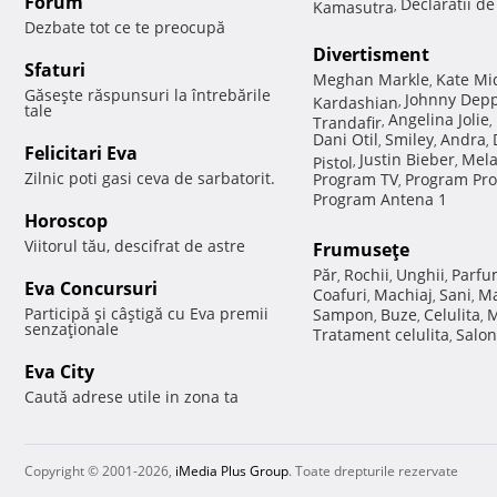
Forum
Declaratii d
Kamasutra
,
Dezbate tot ce te preocupă
Divertisment
Sfaturi
Meghan Markle
Kate Mi
,
Găseşte răspunsuri la întrebările
Johnny Dep
Kardashian
,
tale
Angelina Jolie
Trandafir
,
,
Dani Otil
Smiley
Andra
,
,
,
Felicitari Eva
Justin Bieber
Mela
Pistol
,
,
Zilnic poti gasi ceva de sarbatorit.
Program TV
Program Pro
,
Program Antena 1
Horoscop
Viitorul tău, descifrat de astre
Frumuseţe
Păr
Rochii
Unghii
Parfu
,
,
,
Eva Concursuri
Coafuri
Machiaj
Sani
Ma
,
,
,
Participă şi câştigă cu Eva premii
Sampon
Buze
Celulita
M
,
,
,
senzaţionale
Tratament celulita
Salon
,
Eva City
Caută adrese utile in zona ta
Copyright © 2001-2026,
iMedia Plus Group
. Toate drepturile rezervate