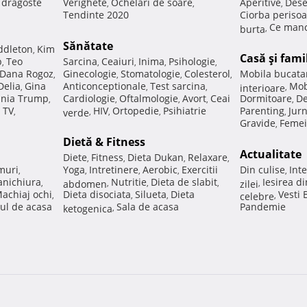
e dragoste
Verighete
Ochelari de soare
Aperitive
Dese
,
,
,
Tendinte 2020
Ciorba perisoa
Ce manc
burta
,
Sănătate
ddleton
Kim
,
Casă şi fami
p
Teo
Sarcina
Ceaiuri
Inima
Psihologie
,
,
,
,
,
Dana Rogoz
Ginecologie
Stomatologie
Colesterol
Mobila bucata
,
,
,
,
Delia
Gina
Anticonceptionale
Test sarcina
Mob
,
,
,
interioare
,
nia Trump
Cardiologie
Oftalmologie
Avort
Ceai
Dormitoare
De
,
,
,
,
,
 TV
HIV
Ortopedie
Psihiatrie
Parenting
Jur
,
verde
,
,
,
,
Gravide
Femei
,
Dietă & Fitness
Actualitate
Diete
Fitness
Dieta Dukan
Relaxare
,
,
,
,
muri
Yoga
Intretinere
Aerobic
Exercitii
Din culise
Inte
,
,
,
,
,
nichiura
Nutritie
Dieta de slabit
Iesirea d
,
abdomen
,
,
,
zilei
,
achiaj ochi
Dieta disociata
Silueta
Dieta
Vesti
,
,
,
celebre
,
ul de acasa
Sala de acasa
Pandemie
ketogenica
,