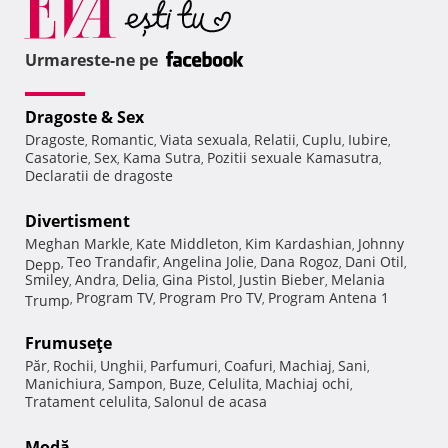
Urmareste-ne pe
Dragoste & Sex
Dragoste
Romantic
Viata sexuala
Relatii
Cuplu
Iubire
,
,
,
,
,
,
Casatorie
Sex
Kama Sutra
Pozitii sexuale Kamasutra
,
,
,
,
Declaratii de dragoste
Divertisment
Meghan Markle
Kate Middleton
Kim Kardashian
Johnny
,
,
,
Teo Trandafir
Angelina Jolie
Dana Rogoz
Dani Otil
Depp
,
,
,
,
,
Smiley
Andra
Delia
Gina Pistol
Justin Bieber
Melania
,
,
,
,
,
Program TV
Program Pro TV
Program Antena 1
Trump
,
,
,
Frumuseţe
Păr
Rochii
Unghii
Parfumuri
Coafuri
Machiaj
Sani
,
,
,
,
,
,
,
Manichiura
Sampon
Buze
Celulita
Machiaj ochi
,
,
,
,
,
Tratament celulita
Salonul de acasa
,
Modă