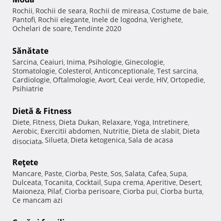
Rochii
Rochii de seara
Rochii de mireasa
Costume de baie
,
,
,
,
Pantofi
Rochii elegante
Inele de logodna
Verighete
,
,
,
,
Ochelari de soare
Tendinte 2020
,
Sănătate
Sarcina
Ceaiuri
Inima
Psihologie
Ginecologie
,
,
,
,
,
Stomatologie
Colesterol
Anticonceptionale
Test sarcina
,
,
,
,
Cardiologie
Oftalmologie
Avort
Ceai verde
HIV
Ortopedie
,
,
,
,
,
,
Psihiatrie
Dietă & Fitness
Diete
Fitness
Dieta Dukan
Relaxare
Yoga
Intretinere
,
,
,
,
,
,
Aerobic
Exercitii abdomen
Nutritie
Dieta de slabit
Dieta
,
,
,
,
Silueta
Dieta ketogenica
Sala de acasa
disociata
,
,
,
Reţete
Mancare
Paste
Ciorba
Peste
Sos
Salata
Cafea
Supa
,
,
,
,
,
,
,
,
Dulceata
Tocanita
Cocktail
Supa crema
Aperitive
Desert
,
,
,
,
,
,
Maioneza
Pilaf
Ciorba perisoare
Ciorba pui
Ciorba burta
,
,
,
,
,
Ce mancam azi