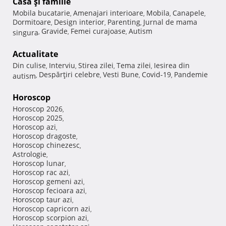
Casă şi familie
Mobila bucatarie
Amenajari interioare
Mobila
Canapele
,
,
,
,
Dormitoare
Design interior
Parenting
Jurnal de mama
,
,
,
Gravide
Femei curajoase
Autism
singura
,
,
,
Actualitate
Din culise
Interviu
Stirea zilei
Tema zilei
Iesirea din
,
,
,
,
Despărţiri celebre
Vesti Bune
Covid-19
Pandemie
autism
,
,
,
,
Horoscop
Horoscop 2026
,
Horoscop 2025
,
Horoscop azi
,
Horoscop dragoste
,
Horoscop chinezesc
,
Astrologie
,
Horoscop lunar
,
Horoscop rac azi
,
Horoscop gemeni azi
,
Horoscop fecioara azi
,
Horoscop taur azi
,
Horoscop capricorn azi
,
Horoscop scorpion azi
,