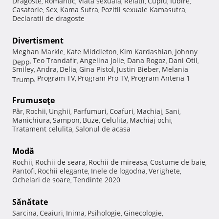
Dragoste
Romantic
Viata sexuala
Relatii
Cuplu
Iubire
,
,
,
,
,
,
Casatorie
Sex
Kama Sutra
Pozitii sexuale Kamasutra
,
,
,
,
Declaratii de dragoste
Divertisment
Meghan Markle
Kate Middleton
Kim Kardashian
Johnny
,
,
,
Teo Trandafir
Angelina Jolie
Dana Rogoz
Dani Otil
Depp
,
,
,
,
,
Smiley
Andra
Delia
Gina Pistol
Justin Bieber
Melania
,
,
,
,
,
Program TV
Program Pro TV
Program Antena 1
Trump
,
,
,
Frumuseţe
Păr
Rochii
Unghii
Parfumuri
Coafuri
Machiaj
Sani
,
,
,
,
,
,
,
Manichiura
Sampon
Buze
Celulita
Machiaj ochi
,
,
,
,
,
Tratament celulita
Salonul de acasa
,
Modă
Rochii
Rochii de seara
Rochii de mireasa
Costume de baie
,
,
,
,
Pantofi
Rochii elegante
Inele de logodna
Verighete
,
,
,
,
Ochelari de soare
Tendinte 2020
,
Sănătate
Sarcina
Ceaiuri
Inima
Psihologie
Ginecologie
,
,
,
,
,