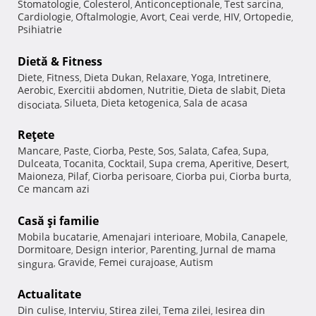
Stomatologie
Colesterol
Anticonceptionale
Test sarcina
,
,
,
,
Cardiologie
Oftalmologie
Avort
Ceai verde
HIV
Ortopedie
,
,
,
,
,
,
Psihiatrie
Dietă & Fitness
Diete
Fitness
Dieta Dukan
Relaxare
Yoga
Intretinere
,
,
,
,
,
,
Aerobic
Exercitii abdomen
Nutritie
Dieta de slabit
Dieta
,
,
,
,
Silueta
Dieta ketogenica
Sala de acasa
disociata
,
,
,
Reţete
Mancare
Paste
Ciorba
Peste
Sos
Salata
Cafea
Supa
,
,
,
,
,
,
,
,
Dulceata
Tocanita
Cocktail
Supa crema
Aperitive
Desert
,
,
,
,
,
,
Maioneza
Pilaf
Ciorba perisoare
Ciorba pui
Ciorba burta
,
,
,
,
,
Ce mancam azi
Casă şi familie
Mobila bucatarie
Amenajari interioare
Mobila
Canapele
,
,
,
,
Dormitoare
Design interior
Parenting
Jurnal de mama
,
,
,
Gravide
Femei curajoase
Autism
singura
,
,
,
Actualitate
Din culise
Interviu
Stirea zilei
Tema zilei
Iesirea din
,
,
,
,