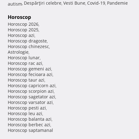
Despărţiri celebre
Vesti Bune
Covid-19
Pandemie
autism
,
,
,
,
Horoscop
Horoscop 2026
,
Horoscop 2025
,
Horoscop azi
,
Horoscop dragoste
,
Horoscop chinezesc
,
Astrologie
,
Horoscop lunar
,
Horoscop rac azi
,
Horoscop gemeni azi
,
Horoscop fecioara azi
,
Horoscop taur azi
,
Horoscop capricorn azi
,
Horoscop scorpion azi
,
Horoscop sagetator azi
,
Horoscop varsator azi
,
Horoscop pesti azi
,
Horoscop leu azi
,
Horoscop balanta azi
,
Horoscop berbec azi
,
Horoscop saptamanal