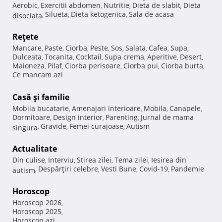
Aerobic
Exercitii abdomen
Nutritie
Dieta de slabit
Dieta
,
,
,
,
Silueta
Dieta ketogenica
Sala de acasa
disociata
,
,
,
Reţete
Mancare
Paste
Ciorba
Peste
Sos
Salata
Cafea
Supa
,
,
,
,
,
,
,
,
Dulceata
Tocanita
Cocktail
Supa crema
Aperitive
Desert
,
,
,
,
,
,
Maioneza
Pilaf
Ciorba perisoare
Ciorba pui
Ciorba burta
,
,
,
,
,
Ce mancam azi
Casă şi familie
Mobila bucatarie
Amenajari interioare
Mobila
Canapele
,
,
,
,
Dormitoare
Design interior
Parenting
Jurnal de mama
,
,
,
Gravide
Femei curajoase
Autism
singura
,
,
,
Actualitate
Din culise
Interviu
Stirea zilei
Tema zilei
Iesirea din
,
,
,
,
Despărţiri celebre
Vesti Bune
Covid-19
Pandemie
autism
,
,
,
,
Horoscop
Horoscop 2026
,
Horoscop 2025
,
Horoscop azi
,