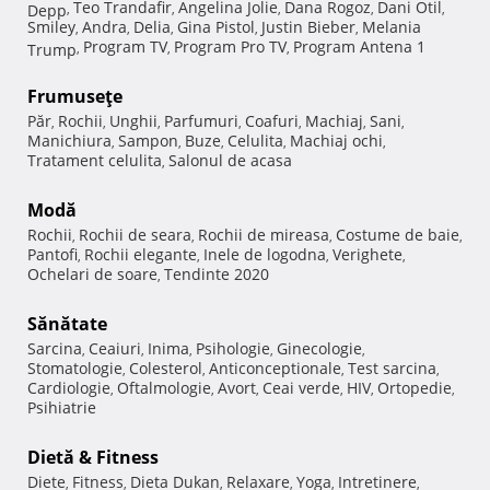
Teo Trandafir
Angelina Jolie
Dana Rogoz
Dani Otil
Depp
,
,
,
,
,
Smiley
Andra
Delia
Gina Pistol
Justin Bieber
Melania
,
,
,
,
,
Program TV
Program Pro TV
Program Antena 1
Trump
,
,
,
Frumuseţe
Păr
Rochii
Unghii
Parfumuri
Coafuri
Machiaj
Sani
,
,
,
,
,
,
,
Manichiura
Sampon
Buze
Celulita
Machiaj ochi
,
,
,
,
,
Tratament celulita
Salonul de acasa
,
Modă
Rochii
Rochii de seara
Rochii de mireasa
Costume de baie
,
,
,
,
Pantofi
Rochii elegante
Inele de logodna
Verighete
,
,
,
,
Ochelari de soare
Tendinte 2020
,
Sănătate
Sarcina
Ceaiuri
Inima
Psihologie
Ginecologie
,
,
,
,
,
Stomatologie
Colesterol
Anticonceptionale
Test sarcina
,
,
,
,
Cardiologie
Oftalmologie
Avort
Ceai verde
HIV
Ortopedie
,
,
,
,
,
,
Psihiatrie
Dietă & Fitness
Diete
Fitness
Dieta Dukan
Relaxare
Yoga
Intretinere
,
,
,
,
,
,