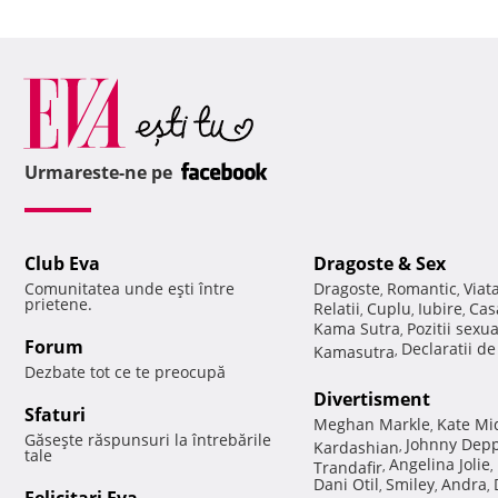
Urmareste-ne pe
Club Eva
Dragoste & Sex
Comunitatea unde eşti între
Dragoste
Romantic
Viat
,
,
prietene.
Relatii
Cuplu
Iubire
Cas
,
,
,
Kama Sutra
Pozitii sexu
,
Forum
Declaratii d
Kamasutra
,
Dezbate tot ce te preocupă
Divertisment
Sfaturi
Meghan Markle
Kate Mi
,
Găseşte răspunsuri la întrebările
Johnny Dep
Kardashian
,
tale
Angelina Jolie
Trandafir
,
,
Dani Otil
Smiley
Andra
,
,
,