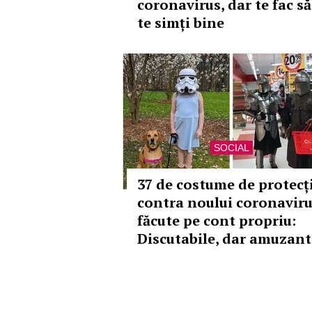
coronavirus, dar te fac să
te simți bine
SOCIAL
37 de costume de protecț
contra noului coronaviru
făcute pe cont propriu:
Discutabile, dar amuzant