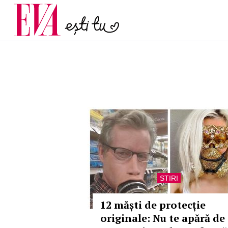
și 60 de ani. De ce te t
Carieră
pe măsură ce înaintez
Actualitate
STIRI
12 măști de protecție
originale: Nu te apără de