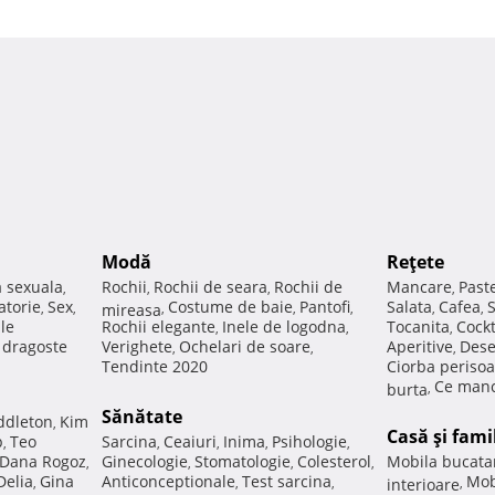
Modă
Reţete
a sexuala
Rochii
Rochii de seara
Rochii de
Mancare
Past
,
,
,
,
atorie
Sex
Costume de baie
Pantofi
Salata
Cafea
,
,
mireasa
,
,
,
,
,
ale
Rochii elegante
Inele de logodna
Tocanita
Cockt
,
,
,
e dragoste
Verighete
Ochelari de soare
Aperitive
Dese
,
,
,
Tendinte 2020
Ciorba perisoa
Ce manc
burta
,
Sănătate
ddleton
Kim
,
Casă şi fami
p
Teo
Sarcina
Ceaiuri
Inima
Psihologie
,
,
,
,
,
Dana Rogoz
Ginecologie
Stomatologie
Colesterol
Mobila bucata
,
,
,
,
Delia
Gina
Anticonceptionale
Test sarcina
Mob
,
,
,
interioare
,