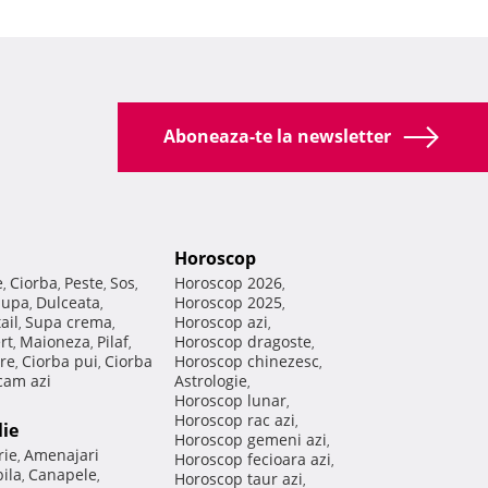
Aboneaza-te la newsletter
Horoscop
e
Ciorba
Peste
Sos
Horoscop 2026
,
,
,
,
,
Supa
Dulceata
Horoscop 2025
,
,
,
ail
Supa crema
Horoscop azi
,
,
,
rt
Maioneza
Pilaf
Horoscop dragoste
,
,
,
,
re
Ciorba pui
Ciorba
Horoscop chinezesc
,
,
,
am azi
Astrologie
,
Horoscop lunar
,
Horoscop rac azi
,
lie
Horoscop gemeni azi
,
rie
Amenajari
,
Horoscop fecioara azi
,
ila
Canapele
,
,
Horoscop taur azi
,