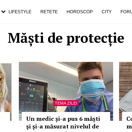
rezești mai des
Cât durează, cum te pregătești și cât
i în vârstă
de dureroasă este investigația
LIFESTYLE
RETETE
HOROSCOP
CITY
FOR
Măști de protecție
TEMA ZILEI
Un medic și-a pus 6 măști
C
și și-a măsurat nivelul de
m