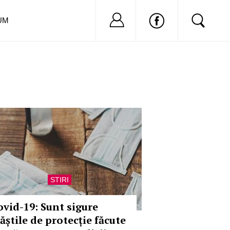
Nu ai cont?
Inregistreaza-
UM
STIRI
ovid-19: Sunt sigure
ăștile de protecție făcute