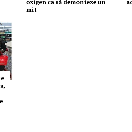
oxigen ca să demonteze un
a
mit
ie
s,
e