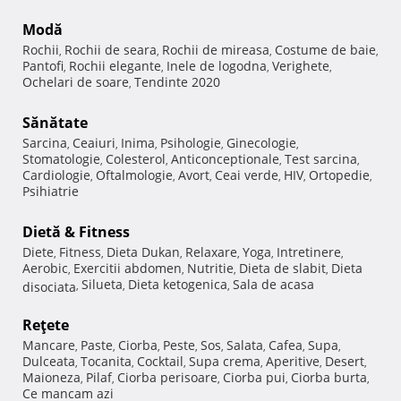
Modă
Rochii
Rochii de seara
Rochii de mireasa
Costume de baie
,
,
,
,
Pantofi
Rochii elegante
Inele de logodna
Verighete
,
,
,
,
Ochelari de soare
Tendinte 2020
,
Sănătate
Sarcina
Ceaiuri
Inima
Psihologie
Ginecologie
,
,
,
,
,
Stomatologie
Colesterol
Anticonceptionale
Test sarcina
,
,
,
,
Cardiologie
Oftalmologie
Avort
Ceai verde
HIV
Ortopedie
,
,
,
,
,
,
Psihiatrie
Dietă & Fitness
Diete
Fitness
Dieta Dukan
Relaxare
Yoga
Intretinere
,
,
,
,
,
,
Aerobic
Exercitii abdomen
Nutritie
Dieta de slabit
Dieta
,
,
,
,
Silueta
Dieta ketogenica
Sala de acasa
disociata
,
,
,
Reţete
Mancare
Paste
Ciorba
Peste
Sos
Salata
Cafea
Supa
,
,
,
,
,
,
,
,
Dulceata
Tocanita
Cocktail
Supa crema
Aperitive
Desert
,
,
,
,
,
,
Maioneza
Pilaf
Ciorba perisoare
Ciorba pui
Ciorba burta
,
,
,
,
,
Ce mancam azi