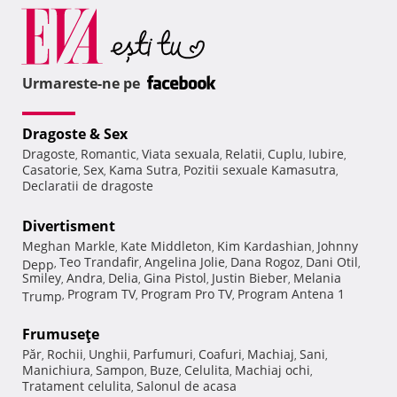
Urmareste-ne pe
Dragoste & Sex
Dragoste
Romantic
Viata sexuala
Relatii
Cuplu
Iubire
,
,
,
,
,
,
Casatorie
Sex
Kama Sutra
Pozitii sexuale Kamasutra
,
,
,
,
Declaratii de dragoste
Divertisment
Meghan Markle
Kate Middleton
Kim Kardashian
Johnny
,
,
,
Teo Trandafir
Angelina Jolie
Dana Rogoz
Dani Otil
Depp
,
,
,
,
,
Smiley
Andra
Delia
Gina Pistol
Justin Bieber
Melania
,
,
,
,
,
Program TV
Program Pro TV
Program Antena 1
Trump
,
,
,
Frumuseţe
Păr
Rochii
Unghii
Parfumuri
Coafuri
Machiaj
Sani
,
,
,
,
,
,
,
Manichiura
Sampon
Buze
Celulita
Machiaj ochi
,
,
,
,
,
Tratament celulita
Salonul de acasa
,