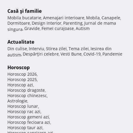
Casă şi familie
Mobila bucatarie
Amenajari interioare
Mobila
Canapele
,
,
,
,
Dormitoare
Design interior
Parenting
Jurnal de mama
,
,
,
Gravide
Femei curajoase
Autism
singura
,
,
,
Actualitate
Din culise
Interviu
Stirea zilei
Tema zilei
Iesirea din
,
,
,
,
Despărţiri celebre
Vesti Bune
Covid-19
Pandemie
autism
,
,
,
,
Horoscop
Horoscop 2026
,
Horoscop 2025
,
Horoscop azi
,
Horoscop dragoste
,
Horoscop chinezesc
,
Astrologie
,
Horoscop lunar
,
Horoscop rac azi
,
Horoscop gemeni azi
,
Horoscop fecioara azi
,
Horoscop taur azi
,
Horoscop capricorn azi