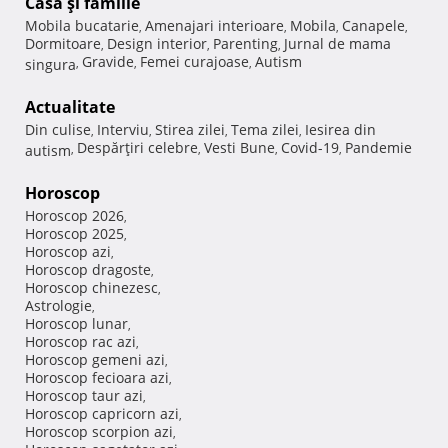
Casă şi familie
Mobila bucatarie
Amenajari interioare
Mobila
Canapele
,
,
,
,
Dormitoare
Design interior
Parenting
Jurnal de mama
,
,
,
Gravide
Femei curajoase
Autism
singura
,
,
,
Actualitate
Din culise
Interviu
Stirea zilei
Tema zilei
Iesirea din
,
,
,
,
Despărţiri celebre
Vesti Bune
Covid-19
Pandemie
autism
,
,
,
,
Horoscop
Horoscop 2026
,
Horoscop 2025
,
Horoscop azi
,
Horoscop dragoste
,
Horoscop chinezesc
,
Astrologie
,
Horoscop lunar
,
Horoscop rac azi
,
Horoscop gemeni azi
,
Horoscop fecioara azi
,
Horoscop taur azi
,
Horoscop capricorn azi
,
Horoscop scorpion azi
,