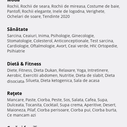
Rochii
Rochii de seara
Rochii de mireasa
Costume de baie
,
,
,
,
Pantofi
Rochii elegante
Inele de logodna
Verighete
,
,
,
,
Ochelari de soare
Tendinte 2020
,
Sănătate
Sarcina
Ceaiuri
Inima
Psihologie
Ginecologie
,
,
,
,
,
Stomatologie
Colesterol
Anticonceptionale
Test sarcina
,
,
,
,
Cardiologie
Oftalmologie
Avort
Ceai verde
HIV
Ortopedie
,
,
,
,
,
,
Psihiatrie
Dietă & Fitness
Diete
Fitness
Dieta Dukan
Relaxare
Yoga
Intretinere
,
,
,
,
,
,
Aerobic
Exercitii abdomen
Nutritie
Dieta de slabit
Dieta
,
,
,
,
Silueta
Dieta ketogenica
Sala de acasa
disociata
,
,
,
Reţete
Mancare
Paste
Ciorba
Peste
Sos
Salata
Cafea
Supa
,
,
,
,
,
,
,
,
Dulceata
Tocanita
Cocktail
Supa crema
Aperitive
Desert
,
,
,
,
,
,
Maioneza
Pilaf
Ciorba perisoare
Ciorba pui
Ciorba burta
,
,
,
,
,
Ce mancam azi