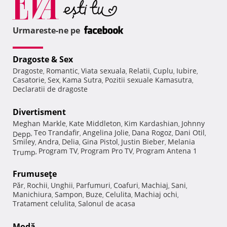
Urmareste-ne pe
Dragoste & Sex
Dragoste
Romantic
Viata sexuala
Relatii
Cuplu
Iubire
,
,
,
,
,
,
Casatorie
Sex
Kama Sutra
Pozitii sexuale Kamasutra
,
,
,
,
Declaratii de dragoste
Divertisment
Meghan Markle
Kate Middleton
Kim Kardashian
Johnny
,
,
,
Teo Trandafir
Angelina Jolie
Dana Rogoz
Dani Otil
Depp
,
,
,
,
,
Smiley
Andra
Delia
Gina Pistol
Justin Bieber
Melania
,
,
,
,
,
Program TV
Program Pro TV
Program Antena 1
Trump
,
,
,
Frumuseţe
Păr
Rochii
Unghii
Parfumuri
Coafuri
Machiaj
Sani
,
,
,
,
,
,
,
Manichiura
Sampon
Buze
Celulita
Machiaj ochi
,
,
,
,
,
Tratament celulita
Salonul de acasa
,
Modă