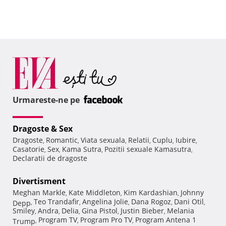
Urmareste-ne pe
Dragoste & Sex
Dragoste
Romantic
Viata sexuala
Relatii
Cuplu
Iubire
,
,
,
,
,
,
Casatorie
Sex
Kama Sutra
Pozitii sexuale Kamasutra
,
,
,
,
Declaratii de dragoste
Divertisment
Meghan Markle
Kate Middleton
Kim Kardashian
Johnny
,
,
,
Teo Trandafir
Angelina Jolie
Dana Rogoz
Dani Otil
Depp
,
,
,
,
,
Smiley
Andra
Delia
Gina Pistol
Justin Bieber
Melania
,
,
,
,
,
Program TV
Program Pro TV
Program Antena 1
Trump
,
,
,