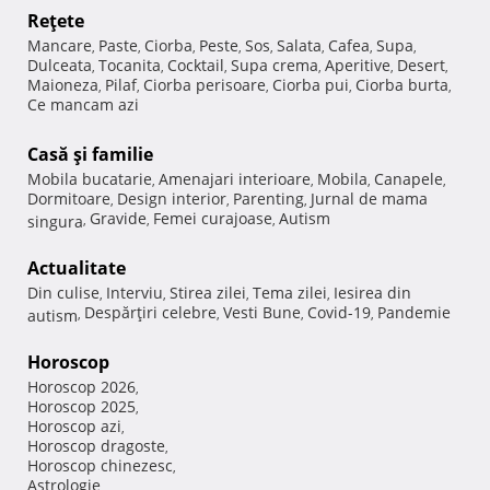
Reţete
Mancare
Paste
Ciorba
Peste
Sos
Salata
Cafea
Supa
,
,
,
,
,
,
,
,
Dulceata
Tocanita
Cocktail
Supa crema
Aperitive
Desert
,
,
,
,
,
,
Maioneza
Pilaf
Ciorba perisoare
Ciorba pui
Ciorba burta
,
,
,
,
,
Ce mancam azi
Casă şi familie
Mobila bucatarie
Amenajari interioare
Mobila
Canapele
,
,
,
,
Dormitoare
Design interior
Parenting
Jurnal de mama
,
,
,
Gravide
Femei curajoase
Autism
singura
,
,
,
Actualitate
Din culise
Interviu
Stirea zilei
Tema zilei
Iesirea din
,
,
,
,
Despărţiri celebre
Vesti Bune
Covid-19
Pandemie
autism
,
,
,
,
Horoscop
Horoscop 2026
,
Horoscop 2025
,
Horoscop azi
,
Horoscop dragoste
,
Horoscop chinezesc
,
Astrologie
,