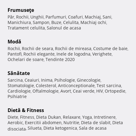
Frumuseţe
Păr
Rochii
Unghii
Parfumuri
Coafuri
Machiaj
Sani
,
,
,
,
,
,
,
Manichiura
Sampon
Buze
Celulita
Machiaj ochi
,
,
,
,
,
Tratament celulita
Salonul de acasa
,
Modă
Rochii
Rochii de seara
Rochii de mireasa
Costume de baie
,
,
,
,
Pantofi
Rochii elegante
Inele de logodna
Verighete
,
,
,
,
Ochelari de soare
Tendinte 2020
,
Sănătate
Sarcina
Ceaiuri
Inima
Psihologie
Ginecologie
,
,
,
,
,
Stomatologie
Colesterol
Anticonceptionale
Test sarcina
,
,
,
,
Cardiologie
Oftalmologie
Avort
Ceai verde
HIV
Ortopedie
,
,
,
,
,
,
Psihiatrie
Dietă & Fitness
Diete
Fitness
Dieta Dukan
Relaxare
Yoga
Intretinere
,
,
,
,
,
,
Aerobic
Exercitii abdomen
Nutritie
Dieta de slabit
Dieta
,
,
,
,
Silueta
Dieta ketogenica
Sala de acasa
disociata
,
,
,