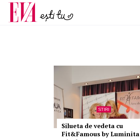
și 60 de ani. De ce te t
Carieră
pe măsură ce înaintez
Actualitate
STIRI
Silueta de vedeta cu
Fit&Famous by Luminita