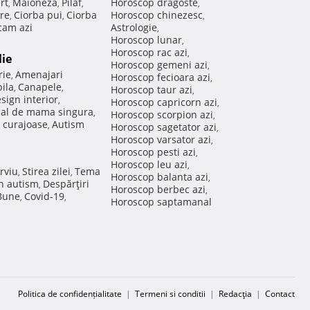
rt
Maioneza
Pilaf
Horoscop dragoste
,
,
,
,
re
Ciorba pui
Ciorba
Horoscop chinezesc
,
,
,
am azi
Astrologie
,
Horoscop lunar
,
Horoscop rac azi
,
lie
Horoscop gemeni azi
,
rie
Amenajari
,
Horoscop fecioara azi
,
ila
Canapele
,
,
Horoscop taur azi
,
sign interior
,
Horoscop capricorn azi
,
nal de mama singura
,
Horoscop scorpion azi
,
 curajoase
Autism
,
Horoscop sagetator azi
,
Horoscop varsator azi
,
Horoscop pesti azi
,
Horoscop leu azi
,
rviu
Stirea zilei
Tema
,
,
Horoscop balanta azi
,
in autism
Despărţiri
,
Horoscop berbec azi
,
 Bune
Covid-19
,
,
Horoscop saptamanal
Politica de confidențialitate
|
Termeni si conditii
|
Redacţia
|
Contact