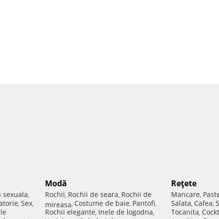
Modă
Reţete
a sexuala
Rochii
Rochii de seara
Rochii de
Mancare
Past
,
,
,
,
atorie
Sex
Costume de baie
Pantofi
Salata
Cafea
,
,
mireasa
,
,
,
,
,
ale
Rochii elegante
Inele de logodna
Tocanita
Cockt
,
,
,