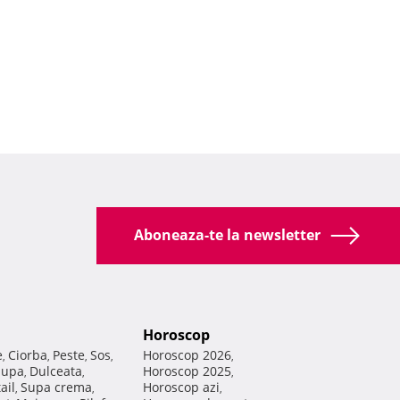
Aboneaza-te la newsletter
Horoscop
e
Ciorba
Peste
Sos
Horoscop 2026
,
,
,
,
,
Supa
Dulceata
Horoscop 2025
,
,
,
ail
Supa crema
Horoscop azi
,
,
,