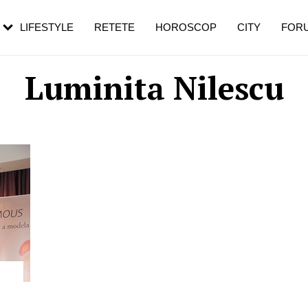
rezești mai des
Cât durează, cum te pregătești și cât
i în vârstă
de dureroasă este investigația
LIFESTYLE
RETETE
HOROSCOP
CITY
FOR
Luminita Nilescu