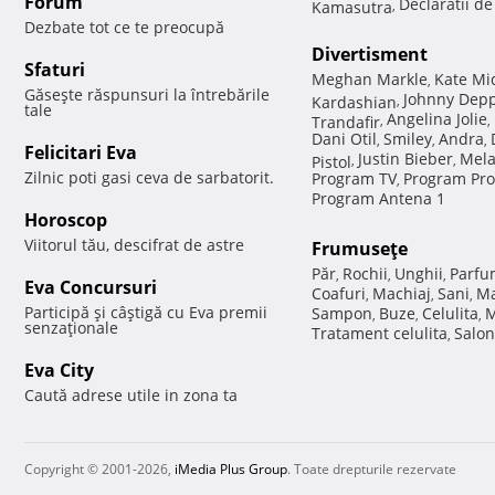
Forum
Declaratii d
Kamasutra
,
Dezbate tot ce te preocupă
Divertisment
Sfaturi
Meghan Markle
Kate Mi
,
Găseşte răspunsuri la întrebările
Johnny Dep
Kardashian
,
tale
Angelina Jolie
Trandafir
,
,
Dani Otil
Smiley
Andra
,
,
,
Felicitari Eva
Justin Bieber
Mela
Pistol
,
,
Zilnic poti gasi ceva de sarbatorit.
Program TV
Program Pro
,
Program Antena 1
Horoscop
Viitorul tău, descifrat de astre
Frumuseţe
Păr
Rochii
Unghii
Parfu
,
,
,
Eva Concursuri
Coafuri
Machiaj
Sani
Ma
,
,
,
Participă şi câştigă cu Eva premii
Sampon
Buze
Celulita
M
,
,
,
senzaţionale
Tratament celulita
Salon
,
Eva City
Caută adrese utile in zona ta
Copyright © 2001-2026,
iMedia Plus Group
. Toate drepturile rezervate