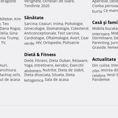
e dragoste
Verighete
Ochelari de soare
Aperitive
Dese
,
,
,
Tendinte 2020
Ciorba perisoa
Ce manc
burta
,
Sănătate
ddleton
Kim
,
Casă şi fami
p
Teo
Sarcina
Ceaiuri
Inima
Psihologie
,
,
,
,
,
Dana Rogoz
Ginecologie
Stomatologie
Colesterol
Mobila bucata
,
,
,
,
Delia
Gina
Anticonceptionale
Test sarcina
Mob
,
,
,
interioare
,
nia Trump
Cardiologie
Oftalmologie
Avort
Ceai
Dormitoare
De
,
,
,
,
,
 TV
HIV
Ortopedie
Psihiatrie
Parenting
Jur
,
verde
,
,
,
,
Gravide
Femei
,
Dietă & Fitness
Actualitate
Diete
Fitness
Dieta Dukan
Relaxare
,
,
,
,
muri
Yoga
Intretinere
Aerobic
Exercitii
Din culise
Inte
,
,
,
,
,
nichiura
Nutritie
Dieta de slabit
Iesirea d
,
abdomen
,
,
,
zilei
,
achiaj ochi
Dieta disociata
Silueta
Dieta
Vesti
,
,
,
celebre
,
ul de acasa
Sala de acasa
Pandemie
ketogenica
,