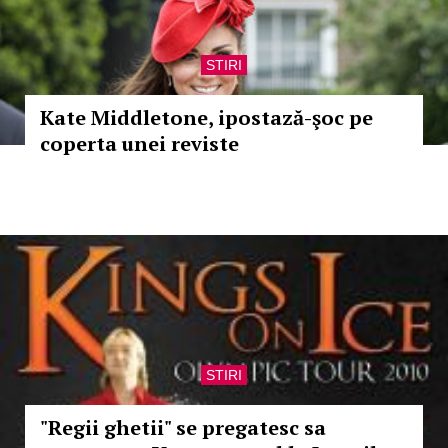
STIRI
Kate Middletone, ipostază-şoc pe
coperta unei reviste
STIRI
"Regii ghetii" se pregatesc sa