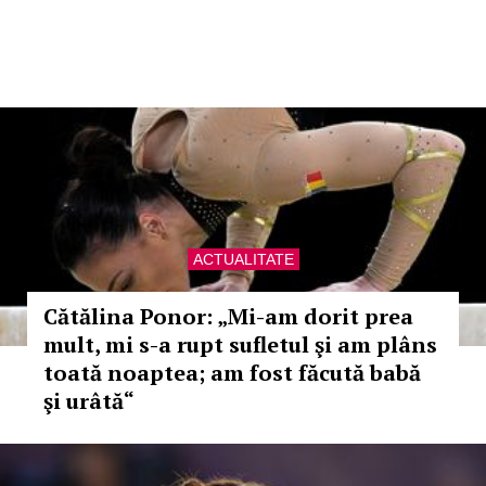
ACTUALITATE
Cătălina Ponor: „Mi-am dorit prea
mult, mi s-a rupt sufletul şi am plâns
toată noaptea; am fost făcută babă
şi urâtă“