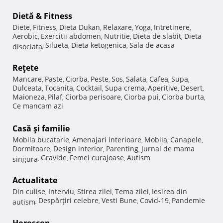
Dietă & Fitness
Diete
Fitness
Dieta Dukan
Relaxare
Yoga
Intretinere
,
,
,
,
,
,
Aerobic
Exercitii abdomen
Nutritie
Dieta de slabit
Dieta
,
,
,
,
Silueta
Dieta ketogenica
Sala de acasa
disociata
,
,
,
Reţete
Mancare
Paste
Ciorba
Peste
Sos
Salata
Cafea
Supa
,
,
,
,
,
,
,
,
Dulceata
Tocanita
Cocktail
Supa crema
Aperitive
Desert
,
,
,
,
,
,
Maioneza
Pilaf
Ciorba perisoare
Ciorba pui
Ciorba burta
,
,
,
,
,
Ce mancam azi
Casă şi familie
Mobila bucatarie
Amenajari interioare
Mobila
Canapele
,
,
,
,
Dormitoare
Design interior
Parenting
Jurnal de mama
,
,
,
Gravide
Femei curajoase
Autism
singura
,
,
,
Actualitate
Din culise
Interviu
Stirea zilei
Tema zilei
Iesirea din
,
,
,
,
Despărţiri celebre
Vesti Bune
Covid-19
Pandemie
autism
,
,
,
,