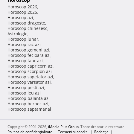
Horoscop
Horoscop 2026
,
Horoscop 2025
,
Horoscop azi
,
Horoscop dragoste
,
Horoscop chinezesc
,
Astrologie
,
Horoscop lunar
,
Horoscop rac azi
,
Horoscop gemeni azi
,
Horoscop fecioara azi
,
Horoscop taur azi
,
Horoscop capricorn azi
,
Horoscop scorpion azi
,
Horoscop sagetator azi
,
Horoscop varsator azi
,
Horoscop pesti azi
,
Horoscop leu azi
,
Horoscop balanta azi
,
Horoscop berbec azi
,
Horoscop saptamanal
Copyright © 2001-2026,
iMedia Plus Group
. Toate drepturile rezervate
Politica de confidențialitate
|
Termeni si conditii
|
Redacţia
|