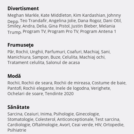
Divertisment
Meghan Markle
Kate Middleton
Kim Kardashian
Johnny
,
,
,
Teo Trandafir
Angelina Jolie
Dana Rogoz
Dani Otil
Depp
,
,
,
,
,
Smiley
Andra
Delia
Gina Pistol
Justin Bieber
Melania
,
,
,
,
,
Program TV
Program Pro TV
Program Antena 1
Trump
,
,
,
Frumuseţe
Păr
Rochii
Unghii
Parfumuri
Coafuri
Machiaj
Sani
,
,
,
,
,
,
,
Manichiura
Sampon
Buze
Celulita
Machiaj ochi
,
,
,
,
,
Tratament celulita
Salonul de acasa
,
Modă
Rochii
Rochii de seara
Rochii de mireasa
Costume de baie
,
,
,
,
Pantofi
Rochii elegante
Inele de logodna
Verighete
,
,
,
,
Ochelari de soare
Tendinte 2020
,
Sănătate
Sarcina
Ceaiuri
Inima
Psihologie
Ginecologie
,
,
,
,
,
Stomatologie
Colesterol
Anticonceptionale
Test sarcina
,
,
,
,
Cardiologie
Oftalmologie
Avort
Ceai verde
HIV
Ortopedie
,
,
,
,
,
,
Psihiatrie