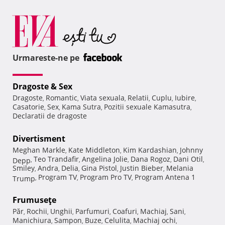
Urmareste-ne pe
Dragoste & Sex
Dragoste
Romantic
Viata sexuala
Relatii
Cuplu
Iubire
,
,
,
,
,
,
Casatorie
Sex
Kama Sutra
Pozitii sexuale Kamasutra
,
,
,
,
Declaratii de dragoste
Divertisment
Meghan Markle
Kate Middleton
Kim Kardashian
Johnny
,
,
,
Teo Trandafir
Angelina Jolie
Dana Rogoz
Dani Otil
Depp
,
,
,
,
,
Smiley
Andra
Delia
Gina Pistol
Justin Bieber
Melania
,
,
,
,
,
Program TV
Program Pro TV
Program Antena 1
Trump
,
,
,
Frumuseţe
Păr
Rochii
Unghii
Parfumuri
Coafuri
Machiaj
Sani
,
,
,
,
,
,
,
Manichiura
Sampon
Buze
Celulita
Machiaj ochi
,
,
,
,
,