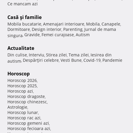
Ce mancam azi
Casă şi familie
Mobila bucatarie
Amenajari interioare
Mobila
Canapele
,
,
,
,
Dormitoare
Design interior
Parenting
Jurnal de mama
,
,
,
Gravide
Femei curajoase
Autism
singura
,
,
,
Actualitate
Din culise
Interviu
Stirea zilei
Tema zilei
Iesirea din
,
,
,
,
Despărţiri celebre
Vesti Bune
Covid-19
Pandemie
autism
,
,
,
,
Horoscop
Horoscop 2026
,
Horoscop 2025
,
Horoscop azi
,
Horoscop dragoste
,
Horoscop chinezesc
,
Astrologie
,
Horoscop lunar
,
Horoscop rac azi
,
Horoscop gemeni azi
,
Horoscop fecioara azi
,