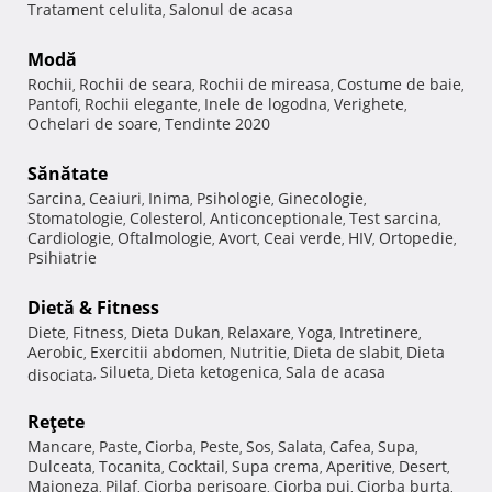
Tratament celulita
Salonul de acasa
,
Modă
Rochii
Rochii de seara
Rochii de mireasa
Costume de baie
,
,
,
,
Pantofi
Rochii elegante
Inele de logodna
Verighete
,
,
,
,
Ochelari de soare
Tendinte 2020
,
Sănătate
Sarcina
Ceaiuri
Inima
Psihologie
Ginecologie
,
,
,
,
,
Stomatologie
Colesterol
Anticonceptionale
Test sarcina
,
,
,
,
Cardiologie
Oftalmologie
Avort
Ceai verde
HIV
Ortopedie
,
,
,
,
,
,
Psihiatrie
Dietă & Fitness
Diete
Fitness
Dieta Dukan
Relaxare
Yoga
Intretinere
,
,
,
,
,
,
Aerobic
Exercitii abdomen
Nutritie
Dieta de slabit
Dieta
,
,
,
,
Silueta
Dieta ketogenica
Sala de acasa
disociata
,
,
,
Reţete
Mancare
Paste
Ciorba
Peste
Sos
Salata
Cafea
Supa
,
,
,
,
,
,
,
,
Dulceata
Tocanita
Cocktail
Supa crema
Aperitive
Desert
,
,
,
,
,
,
Maioneza
Pilaf
Ciorba perisoare
Ciorba pui
Ciorba burta
,
,
,
,
,