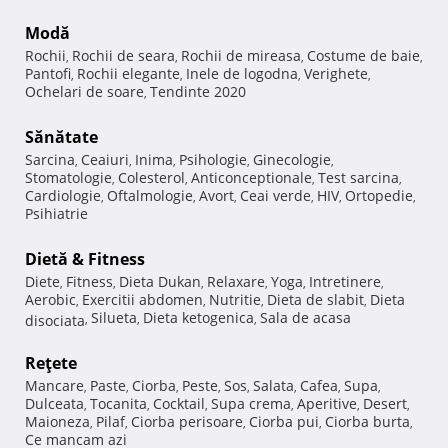
Modă
Rochii
Rochii de seara
Rochii de mireasa
Costume de baie
,
,
,
,
Pantofi
Rochii elegante
Inele de logodna
Verighete
,
,
,
,
Ochelari de soare
Tendinte 2020
,
Sănătate
Sarcina
Ceaiuri
Inima
Psihologie
Ginecologie
,
,
,
,
,
Stomatologie
Colesterol
Anticonceptionale
Test sarcina
,
,
,
,
Cardiologie
Oftalmologie
Avort
Ceai verde
HIV
Ortopedie
,
,
,
,
,
,
Psihiatrie
Dietă & Fitness
Diete
Fitness
Dieta Dukan
Relaxare
Yoga
Intretinere
,
,
,
,
,
,
Aerobic
Exercitii abdomen
Nutritie
Dieta de slabit
Dieta
,
,
,
,
Silueta
Dieta ketogenica
Sala de acasa
disociata
,
,
,
Reţete
Mancare
Paste
Ciorba
Peste
Sos
Salata
Cafea
Supa
,
,
,
,
,
,
,
,
Dulceata
Tocanita
Cocktail
Supa crema
Aperitive
Desert
,
,
,
,
,
,
Maioneza
Pilaf
Ciorba perisoare
Ciorba pui
Ciorba burta
,
,
,
,
,
Ce mancam azi