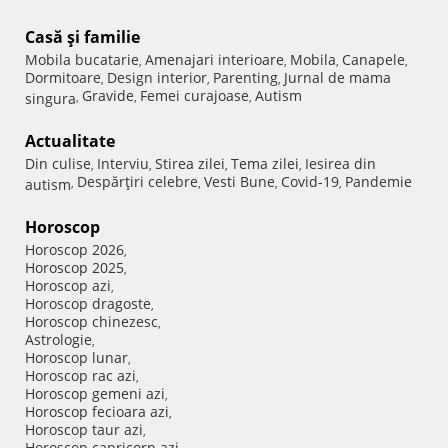
Casă şi familie
Mobila bucatarie
Amenajari interioare
Mobila
Canapele
,
,
,
,
Dormitoare
Design interior
Parenting
Jurnal de mama
,
,
,
Gravide
Femei curajoase
Autism
singura
,
,
,
Actualitate
Din culise
Interviu
Stirea zilei
Tema zilei
Iesirea din
,
,
,
,
Despărţiri celebre
Vesti Bune
Covid-19
Pandemie
autism
,
,
,
,
Horoscop
Horoscop 2026
,
Horoscop 2025
,
Horoscop azi
,
Horoscop dragoste
,
Horoscop chinezesc
,
Astrologie
,
Horoscop lunar
,
Horoscop rac azi
,
Horoscop gemeni azi
,
Horoscop fecioara azi
,
Horoscop taur azi
,
Horoscop capricorn azi