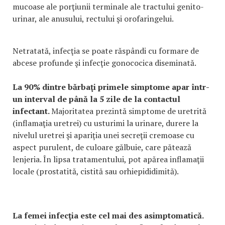
mucoase ale porţiunii terminale ale tractului genito-
urinar, ale anusului, rectului şi orofaringelui.
Netratată, infecţia se poate răspândi cu formare de
abcese profunde şi infecţie gonococica diseminată.
La 90% dintre bărbaţi primele simptome apar într-
un interval de până la 5 zile de la contactul
infectant.
Majoritatea prezintă simptome de uretrită
(inflamaţia uretrei) cu usturimi la urinare, durere la
nivelul uretrei şi apariţia unei secreţii cremoase cu
aspect purulent, de culoare gălbuie, care pătează
lenjeria. În lipsa tratamentului, pot apărea inflamaţii
locale (prostatită, cistită sau orhiepididimită).
La femei infecţia este cel mai des asimptomatică.