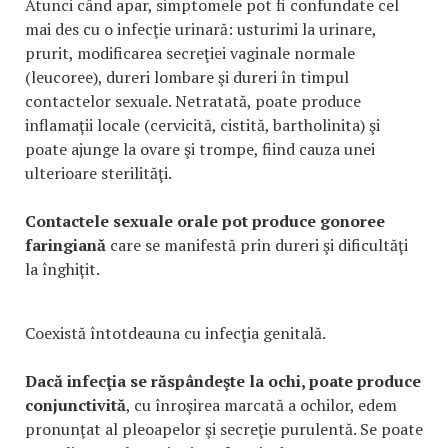
Atunci când apar, simptomele pot fi confundate cel
mai des cu o infecţie urinară: usturimi la urinare,
prurit, modificarea secreţiei vaginale normale
(leucoree), dureri lombare şi dureri în timpul
contactelor sexuale. Netratată, poate produce
inflamaţii locale (cervicită, cistită, bartholinita) şi
poate ajunge la ovare şi trompe, fiind cauza unei
ulterioare sterilităţi.
Contactele sexuale orale pot produce gonoree
faringiană
care se manifestă prin dureri şi dificultăţi
la înghiţit.
Coexistă întotdeauna cu infecţia genitală.
Dacă infecţia se răspândeşte la ochi, poate produce
conjunctivită
, cu înroşirea marcată a ochilor, edem
pronunţat al pleoapelor şi secreţie purulentă. Se poate