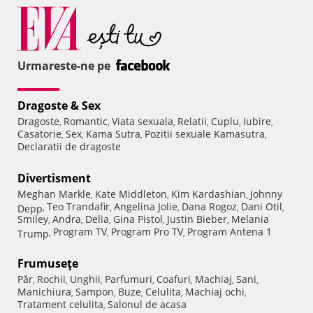
Urmareste-ne pe
Dragoste & Sex
Dragoste
Romantic
Viata sexuala
Relatii
Cuplu
Iubire
,
,
,
,
,
,
Casatorie
Sex
Kama Sutra
Pozitii sexuale Kamasutra
,
,
,
,
Declaratii de dragoste
Divertisment
Meghan Markle
Kate Middleton
Kim Kardashian
Johnny
,
,
,
Teo Trandafir
Angelina Jolie
Dana Rogoz
Dani Otil
Depp
,
,
,
,
,
Smiley
Andra
Delia
Gina Pistol
Justin Bieber
Melania
,
,
,
,
,
Program TV
Program Pro TV
Program Antena 1
Trump
,
,
,
Frumuseţe
Păr
Rochii
Unghii
Parfumuri
Coafuri
Machiaj
Sani
,
,
,
,
,
,
,
Manichiura
Sampon
Buze
Celulita
Machiaj ochi
,
,
,
,
,
Tratament celulita
Salonul de acasa
,