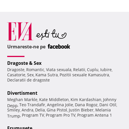
Urmareste-ne pe
Dragoste & Sex
Dragoste
Romantic
Viata sexuala
Relatii
Cuplu
Iubire
,
,
,
,
,
,
Casatorie
Sex
Kama Sutra
Pozitii sexuale Kamasutra
,
,
,
,
Declaratii de dragoste
Divertisment
Meghan Markle
Kate Middleton
Kim Kardashian
Johnny
,
,
,
Teo Trandafir
Angelina Jolie
Dana Rogoz
Dani Otil
Depp
,
,
,
,
,
Smiley
Andra
Delia
Gina Pistol
Justin Bieber
Melania
,
,
,
,
,
Program TV
Program Pro TV
Program Antena 1
Trump
,
,
,
Frumuseţe