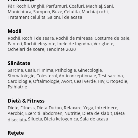
Păr
Rochii
Unghii
Parfumuri
Coafuri
Machiaj
Sani
,
,
,
,
,
,
,
Manichiura
Sampon
Buze
Celulita
Machiaj ochi
,
,
,
,
,
Tratament celulita
Salonul de acasa
,
Modă
Rochii
Rochii de seara
Rochii de mireasa
Costume de baie
,
,
,
,
Pantofi
Rochii elegante
Inele de logodna
Verighete
,
,
,
,
Ochelari de soare
Tendinte 2020
,
Sănătate
Sarcina
Ceaiuri
Inima
Psihologie
Ginecologie
,
,
,
,
,
Stomatologie
Colesterol
Anticonceptionale
Test sarcina
,
,
,
,
Cardiologie
Oftalmologie
Avort
Ceai verde
HIV
Ortopedie
,
,
,
,
,
,
Psihiatrie
Dietă & Fitness
Diete
Fitness
Dieta Dukan
Relaxare
Yoga
Intretinere
,
,
,
,
,
,
Aerobic
Exercitii abdomen
Nutritie
Dieta de slabit
Dieta
,
,
,
,
Silueta
Dieta ketogenica
Sala de acasa
disociata
,
,
,
Reţete