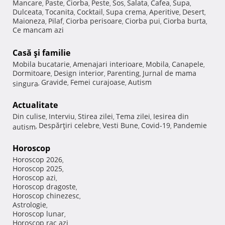
Mancare
Paste
Ciorba
Peste
Sos
Salata
Cafea
Supa
,
,
,
,
,
,
,
,
Dulceata
Tocanita
Cocktail
Supa crema
Aperitive
Desert
,
,
,
,
,
,
Maioneza
Pilaf
Ciorba perisoare
Ciorba pui
Ciorba burta
,
,
,
,
,
Ce mancam azi
Casă şi familie
Mobila bucatarie
Amenajari interioare
Mobila
Canapele
,
,
,
,
Dormitoare
Design interior
Parenting
Jurnal de mama
,
,
,
Gravide
Femei curajoase
Autism
singura
,
,
,
Actualitate
Din culise
Interviu
Stirea zilei
Tema zilei
Iesirea din
,
,
,
,
Despărţiri celebre
Vesti Bune
Covid-19
Pandemie
autism
,
,
,
,
Horoscop
Horoscop 2026
,
Horoscop 2025
,
Horoscop azi
,
Horoscop dragoste
,
Horoscop chinezesc
,
Astrologie
,
Horoscop lunar
,
Horoscop rac azi
,