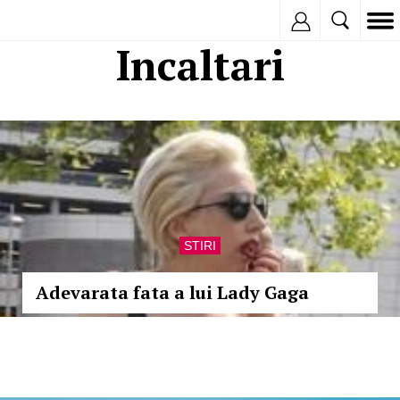
Inregistreaza
Incaltari
STIRI
Adevarata fata a lui Lady Gaga