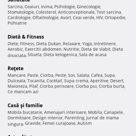
Sarcina
Ceaiuri
Inima
Psihologie
Ginecologie
,
,
,
,
,
Stomatologie
Colesterol
Anticonceptionale
Test sarcina
,
,
,
,
Cardiologie
Oftalmologie
Avort
Ceai verde
HIV
Ortopedie
,
,
,
,
,
,
Psihiatrie
Dietă & Fitness
Diete
Fitness
Dieta Dukan
Relaxare
Yoga
Intretinere
,
,
,
,
,
,
Aerobic
Exercitii abdomen
Nutritie
Dieta de slabit
Dieta
,
,
,
,
Silueta
Dieta ketogenica
Sala de acasa
disociata
,
,
,
Reţete
Mancare
Paste
Ciorba
Peste
Sos
Salata
Cafea
Supa
,
,
,
,
,
,
,
,
Dulceata
Tocanita
Cocktail
Supa crema
Aperitive
Desert
,
,
,
,
,
,
Maioneza
Pilaf
Ciorba perisoare
Ciorba pui
Ciorba burta
,
,
,
,
,
Ce mancam azi
Casă şi familie
Mobila bucatarie
Amenajari interioare
Mobila
Canapele
,
,
,
,
Dormitoare
Design interior
Parenting
Jurnal de mama
,
,
,
Gravide
Femei curajoase
Autism
singura
,
,
,