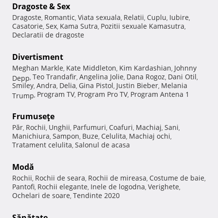
Dragoste & Sex
Dragoste
Romantic
Viata sexuala
Relatii
Cuplu
Iubire
,
,
,
,
,
,
Casatorie
Sex
Kama Sutra
Pozitii sexuale Kamasutra
,
,
,
,
Declaratii de dragoste
Divertisment
Meghan Markle
Kate Middleton
Kim Kardashian
Johnny
,
,
,
Teo Trandafir
Angelina Jolie
Dana Rogoz
Dani Otil
Depp
,
,
,
,
,
Smiley
Andra
Delia
Gina Pistol
Justin Bieber
Melania
,
,
,
,
,
Program TV
Program Pro TV
Program Antena 1
Trump
,
,
,
Frumuseţe
Păr
Rochii
Unghii
Parfumuri
Coafuri
Machiaj
Sani
,
,
,
,
,
,
,
Manichiura
Sampon
Buze
Celulita
Machiaj ochi
,
,
,
,
,
Tratament celulita
Salonul de acasa
,
Modă
Rochii
Rochii de seara
Rochii de mireasa
Costume de baie
,
,
,
,
Pantofi
Rochii elegante
Inele de logodna
Verighete
,
,
,
,
Ochelari de soare
Tendinte 2020
,
Sănătate