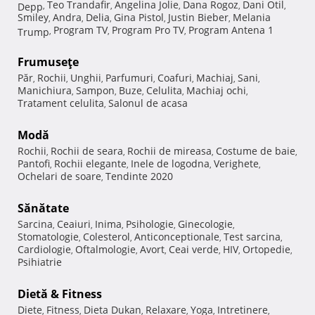
Teo Trandafir
Angelina Jolie
Dana Rogoz
Dani Otil
Depp
,
,
,
,
,
Smiley
Andra
Delia
Gina Pistol
Justin Bieber
Melania
,
,
,
,
,
Program TV
Program Pro TV
Program Antena 1
Trump
,
,
,
Frumuseţe
Păr
Rochii
Unghii
Parfumuri
Coafuri
Machiaj
Sani
,
,
,
,
,
,
,
Manichiura
Sampon
Buze
Celulita
Machiaj ochi
,
,
,
,
,
Tratament celulita
Salonul de acasa
,
Modă
Rochii
Rochii de seara
Rochii de mireasa
Costume de baie
,
,
,
,
Pantofi
Rochii elegante
Inele de logodna
Verighete
,
,
,
,
Ochelari de soare
Tendinte 2020
,
Sănătate
Sarcina
Ceaiuri
Inima
Psihologie
Ginecologie
,
,
,
,
,
Stomatologie
Colesterol
Anticonceptionale
Test sarcina
,
,
,
,
Cardiologie
Oftalmologie
Avort
Ceai verde
HIV
Ortopedie
,
,
,
,
,
,
Psihiatrie
Dietă & Fitness
Diete
Fitness
Dieta Dukan
Relaxare
Yoga
Intretinere
,
,
,
,
,
,