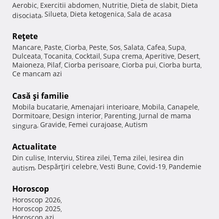
Aerobic
Exercitii abdomen
Nutritie
Dieta de slabit
Dieta
,
,
,
,
Silueta
Dieta ketogenica
Sala de acasa
disociata
,
,
,
Reţete
Mancare
Paste
Ciorba
Peste
Sos
Salata
Cafea
Supa
,
,
,
,
,
,
,
,
Dulceata
Tocanita
Cocktail
Supa crema
Aperitive
Desert
,
,
,
,
,
,
Maioneza
Pilaf
Ciorba perisoare
Ciorba pui
Ciorba burta
,
,
,
,
,
Ce mancam azi
Casă şi familie
Mobila bucatarie
Amenajari interioare
Mobila
Canapele
,
,
,
,
Dormitoare
Design interior
Parenting
Jurnal de mama
,
,
,
Gravide
Femei curajoase
Autism
singura
,
,
,
Actualitate
Din culise
Interviu
Stirea zilei
Tema zilei
Iesirea din
,
,
,
,
Despărţiri celebre
Vesti Bune
Covid-19
Pandemie
autism
,
,
,
,
Horoscop
Horoscop 2026
,
Horoscop 2025
,
Horoscop azi
,