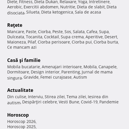
Diete
Fitness
Dieta Dukan
Relaxare
Yoga
Intretinere
,
,
,
,
,
,
Aerobic
Exercitii abdomen
Nutritie
Dieta de slabit
Dieta
,
,
,
,
Silueta
Dieta ketogenica
Sala de acasa
disociata
,
,
,
Reţete
Mancare
Paste
Ciorba
Peste
Sos
Salata
Cafea
Supa
,
,
,
,
,
,
,
,
Dulceata
Tocanita
Cocktail
Supa crema
Aperitive
Desert
,
,
,
,
,
,
Maioneza
Pilaf
Ciorba perisoare
Ciorba pui
Ciorba burta
,
,
,
,
,
Ce mancam azi
Casă şi familie
Mobila bucatarie
Amenajari interioare
Mobila
Canapele
,
,
,
,
Dormitoare
Design interior
Parenting
Jurnal de mama
,
,
,
Gravide
Femei curajoase
Autism
singura
,
,
,
Actualitate
Din culise
Interviu
Stirea zilei
Tema zilei
Iesirea din
,
,
,
,
Despărţiri celebre
Vesti Bune
Covid-19
Pandemie
autism
,
,
,
,
Horoscop
Horoscop 2026
,
Horoscop 2025
,