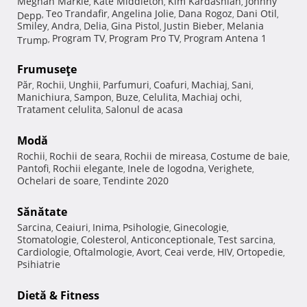
Meghan Markle
Kate Middleton
Kim Kardashian
Johnny
,
,
,
Teo Trandafir
Angelina Jolie
Dana Rogoz
Dani Otil
Depp
,
,
,
,
,
Smiley
Andra
Delia
Gina Pistol
Justin Bieber
Melania
,
,
,
,
,
Program TV
Program Pro TV
Program Antena 1
Trump
,
,
,
Frumuseţe
Păr
Rochii
Unghii
Parfumuri
Coafuri
Machiaj
Sani
,
,
,
,
,
,
,
Manichiura
Sampon
Buze
Celulita
Machiaj ochi
,
,
,
,
,
Tratament celulita
Salonul de acasa
,
Modă
Rochii
Rochii de seara
Rochii de mireasa
Costume de baie
,
,
,
,
Pantofi
Rochii elegante
Inele de logodna
Verighete
,
,
,
,
Ochelari de soare
Tendinte 2020
,
Sănătate
Sarcina
Ceaiuri
Inima
Psihologie
Ginecologie
,
,
,
,
,
Stomatologie
Colesterol
Anticonceptionale
Test sarcina
,
,
,
,
Cardiologie
Oftalmologie
Avort
Ceai verde
HIV
Ortopedie
,
,
,
,
,
,
Psihiatrie
Dietă & Fitness