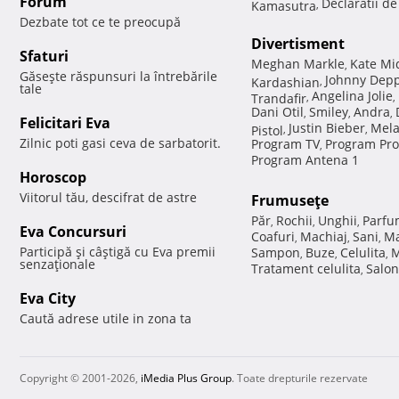
Forum
Declaratii d
Kamasutra
,
Dezbate tot ce te preocupă
Divertisment
Sfaturi
Meghan Markle
Kate Mi
,
Găseşte răspunsuri la întrebările
Johnny Dep
Kardashian
,
tale
Angelina Jolie
Trandafir
,
,
Dani Otil
Smiley
Andra
,
,
,
Felicitari Eva
Justin Bieber
Mela
Pistol
,
,
Zilnic poti gasi ceva de sarbatorit.
Program TV
Program Pro
,
Program Antena 1
Horoscop
Viitorul tău, descifrat de astre
Frumuseţe
Păr
Rochii
Unghii
Parfu
,
,
,
Eva Concursuri
Coafuri
Machiaj
Sani
Ma
,
,
,
Participă şi câştigă cu Eva premii
Sampon
Buze
Celulita
M
,
,
,
senzaţionale
Tratament celulita
Salon
,
Eva City
Caută adrese utile in zona ta
Copyright © 2001-2026,
iMedia Plus Group
. Toate drepturile rezervate