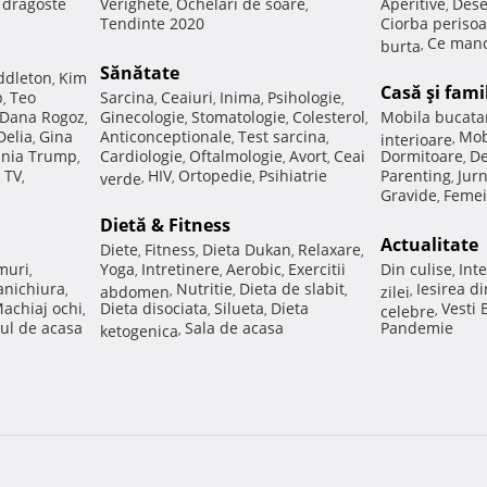
e dragoste
Verighete
Ochelari de soare
Aperitive
Dese
,
,
,
Tendinte 2020
Ciorba perisoa
Ce manc
burta
,
Sănătate
ddleton
Kim
,
Casă şi fami
p
Teo
Sarcina
Ceaiuri
Inima
Psihologie
,
,
,
,
,
Dana Rogoz
Ginecologie
Stomatologie
Colesterol
Mobila bucata
,
,
,
,
Delia
Gina
Anticonceptionale
Test sarcina
Mob
,
,
,
interioare
,
nia Trump
Cardiologie
Oftalmologie
Avort
Ceai
Dormitoare
De
,
,
,
,
,
 TV
HIV
Ortopedie
Psihiatrie
Parenting
Jur
,
verde
,
,
,
,
Gravide
Femei
,
Dietă & Fitness
Actualitate
Diete
Fitness
Dieta Dukan
Relaxare
,
,
,
,
muri
Yoga
Intretinere
Aerobic
Exercitii
Din culise
Inte
,
,
,
,
,
nichiura
Nutritie
Dieta de slabit
Iesirea d
,
abdomen
,
,
,
zilei
,
achiaj ochi
Dieta disociata
Silueta
Dieta
Vesti
,
,
,
celebre
,
ul de acasa
Sala de acasa
Pandemie
ketogenica
,