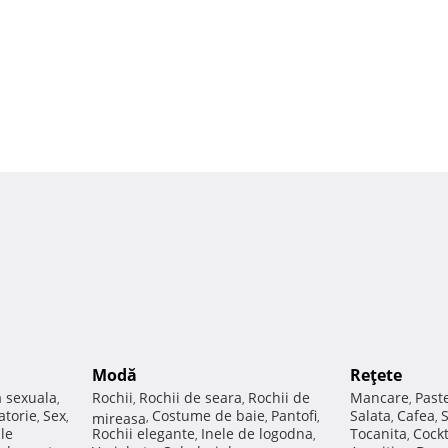
Modă
Reţete
a sexuala
Rochii
Rochii de seara
Rochii de
Mancare
Past
,
,
,
,
atorie
Sex
Costume de baie
Pantofi
Salata
Cafea
,
,
mireasa
,
,
,
,
,
ale
Rochii elegante
Inele de logodna
Tocanita
Cockt
,
,
,