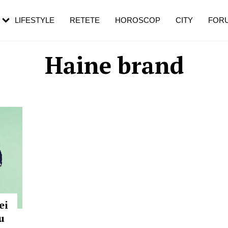
rezești mai des
Cât durează, cum te pregătești și cât
i în vârstă
de dureroasă este investigația
LIFESTYLE
RETETE
HOROSCOP
CITY
FOR
Haine brand
ei
u