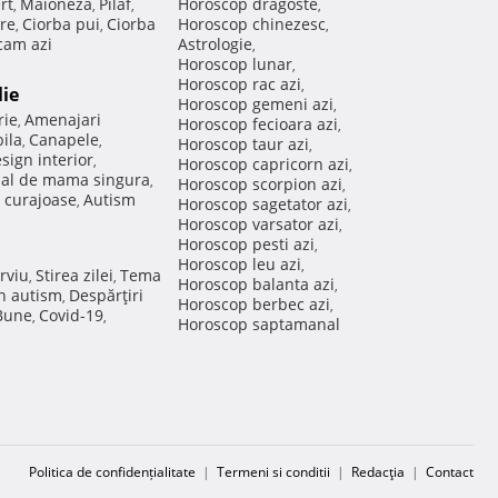
rt
Maioneza
Pilaf
Horoscop dragoste
,
,
,
,
re
Ciorba pui
Ciorba
Horoscop chinezesc
,
,
,
am azi
Astrologie
,
Horoscop lunar
,
Horoscop rac azi
,
lie
Horoscop gemeni azi
,
rie
Amenajari
,
Horoscop fecioara azi
,
ila
Canapele
,
,
Horoscop taur azi
,
sign interior
,
Horoscop capricorn azi
,
nal de mama singura
,
Horoscop scorpion azi
,
 curajoase
Autism
,
Horoscop sagetator azi
,
Horoscop varsator azi
,
Horoscop pesti azi
,
Horoscop leu azi
,
rviu
Stirea zilei
Tema
,
,
Horoscop balanta azi
,
in autism
Despărţiri
,
Horoscop berbec azi
,
 Bune
Covid-19
,
,
Horoscop saptamanal
Politica de confidențialitate
|
Termeni si conditii
|
Redacţia
|
Contact