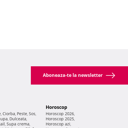
Aboneaza-te la newsletter
Horoscop
e
Ciorba
Peste
Sos
Horoscop 2026
,
,
,
,
,
Supa
Dulceata
Horoscop 2025
,
,
,
ail
Supa crema
Horoscop azi
,
,
,