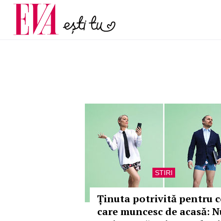
și 60 de ani. De ce te t
Carieră
pe măsură ce înaintez
Actualitate
STIRI
Ținuta potrivită pentru c
care muncesc de acasă: N