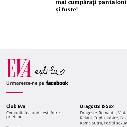
mai cumpărați pantaloni
și fuste!
Urmareste-ne pe
Club Eva
Dragoste & Sex
Comunitatea unde eşti între
Dragoste
Romantic
Viat
,
,
prietene.
Relatii
Cuplu
Iubire
Cas
,
,
,
Kama Sutra
Pozitii sexu
,