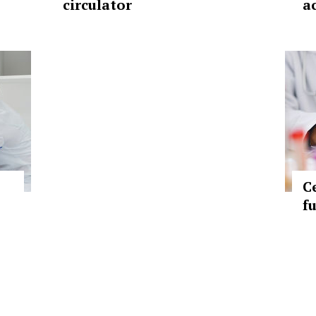
circulator
a
C
f