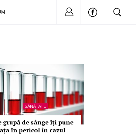
Nu ai cont?
Inregistreaza-
UM
SĂNĂTATE
e grupă de sânge îți pune
ața în pericol în cazul