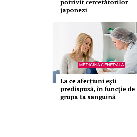
potrivit cercetătorilor
japonezi
MEDICINA GENERALA
La ce afecțiuni ești
predispusă, în funcție de
grupa ta sanguină