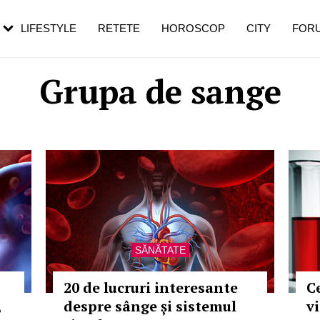
rezești mai des
Cât durează, cum te pregătești și cât
i în vârstă
de dureroasă este investigația
LIFESTYLE
RETETE
HOROSCOP
CITY
FOR
Grupa de sange
SĂNĂTATE
20 de lucruri interesante
C
,
despre sânge și sistemul
vi