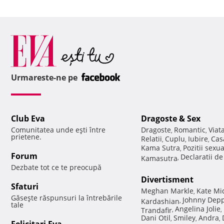
Urmareste-ne pe
Club Eva
Dragoste & Sex
Comunitatea unde eşti între
Dragoste
Romantic
Viat
,
,
prietene.
Relatii
Cuplu
Iubire
Cas
,
,
,
Kama Sutra
Pozitii sexu
,
Forum
Declaratii d
Kamasutra
,
Dezbate tot ce te preocupă
Divertisment
Sfaturi
Meghan Markle
Kate Mi
,
Găseşte răspunsuri la întrebările
Johnny Dep
Kardashian
,
tale
Angelina Jolie
Trandafir
,
,
Dani Otil
Smiley
Andra
,
,
,