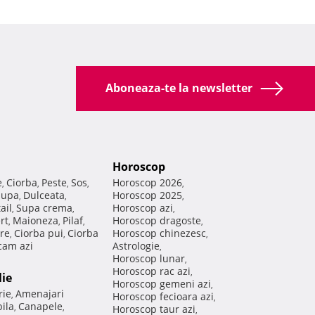
Aboneaza-te la newsletter
Horoscop
e
Ciorba
Peste
Sos
Horoscop 2026
,
,
,
,
,
Supa
Dulceata
Horoscop 2025
,
,
,
ail
Supa crema
Horoscop azi
,
,
,
rt
Maioneza
Pilaf
Horoscop dragoste
,
,
,
,
re
Ciorba pui
Ciorba
Horoscop chinezesc
,
,
,
am azi
Astrologie
,
Horoscop lunar
,
Horoscop rac azi
,
lie
Horoscop gemeni azi
,
rie
Amenajari
,
Horoscop fecioara azi
,
ila
Canapele
,
,
Horoscop taur azi
,