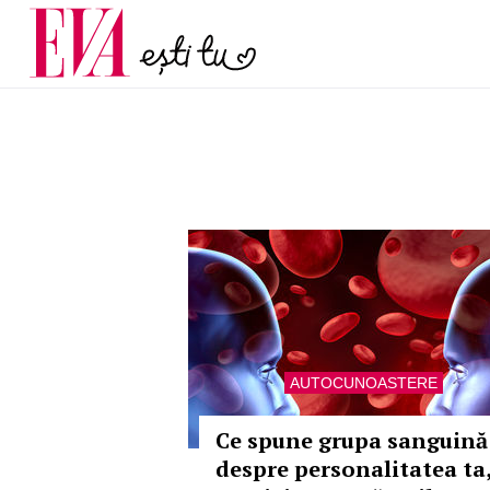
și 60 de ani. De ce te t
Carieră
pe măsură ce înaintez
Actualitate
AUTOCUNOASTERE
Ce spune grupa sanguină
despre personalitatea ta