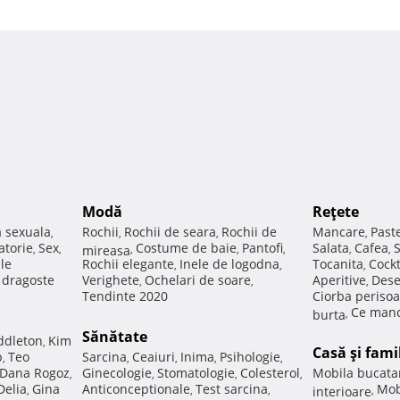
Modă
Reţete
a sexuala
Rochii
Rochii de seara
Rochii de
Mancare
Past
,
,
,
,
atorie
Sex
Costume de baie
Pantofi
Salata
Cafea
,
,
mireasa
,
,
,
,
,
ale
Rochii elegante
Inele de logodna
Tocanita
Cockt
,
,
,
e dragoste
Verighete
Ochelari de soare
Aperitive
Dese
,
,
,
Tendinte 2020
Ciorba perisoa
Ce manc
burta
,
Sănătate
ddleton
Kim
,
Casă şi fami
p
Teo
Sarcina
Ceaiuri
Inima
Psihologie
,
,
,
,
,
Dana Rogoz
Ginecologie
Stomatologie
Colesterol
Mobila bucata
,
,
,
,
Delia
Gina
Anticonceptionale
Test sarcina
Mob
,
,
,
interioare
,