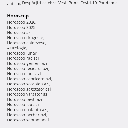
Despărţiri celebre
Vesti Bune
Covid-19
Pandemie
autism
,
,
,
,
Horoscop
Horoscop 2026
,
Horoscop 2025
,
Horoscop azi
,
Horoscop dragoste
,
Horoscop chinezesc
,
Astrologie
,
Horoscop lunar
,
Horoscop rac azi
,
Horoscop gemeni azi
,
Horoscop fecioara azi
,
Horoscop taur azi
,
Horoscop capricorn azi
,
Horoscop scorpion azi
,
Horoscop sagetator azi
,
Horoscop varsator azi
,
Horoscop pesti azi
,
Horoscop leu azi
,
Horoscop balanta azi
,
Horoscop berbec azi
,
Horoscop saptamanal