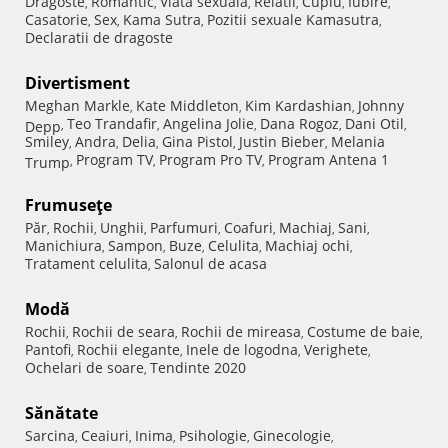
Dragoste
Romantic
Viata sexuala
Relatii
Cuplu
Iubire
,
,
,
,
,
,
Casatorie
Sex
Kama Sutra
Pozitii sexuale Kamasutra
,
,
,
,
Declaratii de dragoste
Divertisment
Meghan Markle
Kate Middleton
Kim Kardashian
Johnny
,
,
,
Teo Trandafir
Angelina Jolie
Dana Rogoz
Dani Otil
Depp
,
,
,
,
,
Smiley
Andra
Delia
Gina Pistol
Justin Bieber
Melania
,
,
,
,
,
Program TV
Program Pro TV
Program Antena 1
Trump
,
,
,
Frumuseţe
Păr
Rochii
Unghii
Parfumuri
Coafuri
Machiaj
Sani
,
,
,
,
,
,
,
Manichiura
Sampon
Buze
Celulita
Machiaj ochi
,
,
,
,
,
Tratament celulita
Salonul de acasa
,
Modă
Rochii
Rochii de seara
Rochii de mireasa
Costume de baie
,
,
,
,
Pantofi
Rochii elegante
Inele de logodna
Verighete
,
,
,
,
Ochelari de soare
Tendinte 2020
,
Sănătate
Sarcina
Ceaiuri
Inima
Psihologie
Ginecologie
,
,
,
,
,