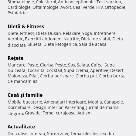
Stomatologie
Colesterol
Anticonceptionale
Test sarcina
,
,
,
,
Cardiologie
Oftalmologie
Avort
Ceai verde
HIV
Ortopedie
,
,
,
,
,
,
Psihiatrie
Dietă & Fitness
Diete
Fitness
Dieta Dukan
Relaxare
Yoga
Intretinere
,
,
,
,
,
,
Aerobic
Exercitii abdomen
Nutritie
Dieta de slabit
Dieta
,
,
,
,
Silueta
Dieta ketogenica
Sala de acasa
disociata
,
,
,
Reţete
Mancare
Paste
Ciorba
Peste
Sos
Salata
Cafea
Supa
,
,
,
,
,
,
,
,
Dulceata
Tocanita
Cocktail
Supa crema
Aperitive
Desert
,
,
,
,
,
,
Maioneza
Pilaf
Ciorba perisoare
Ciorba pui
Ciorba burta
,
,
,
,
,
Ce mancam azi
Casă şi familie
Mobila bucatarie
Amenajari interioare
Mobila
Canapele
,
,
,
,
Dormitoare
Design interior
Parenting
Jurnal de mama
,
,
,
Gravide
Femei curajoase
Autism
singura
,
,
,
Actualitate
Din culise
Interviu
Stirea zilei
Tema zilei
Iesirea din
,
,
,
,