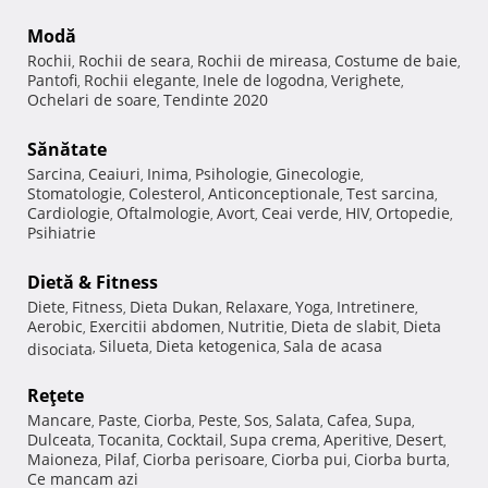
Modă
Rochii
Rochii de seara
Rochii de mireasa
Costume de baie
,
,
,
,
Pantofi
Rochii elegante
Inele de logodna
Verighete
,
,
,
,
Ochelari de soare
Tendinte 2020
,
Sănătate
Sarcina
Ceaiuri
Inima
Psihologie
Ginecologie
,
,
,
,
,
Stomatologie
Colesterol
Anticonceptionale
Test sarcina
,
,
,
,
Cardiologie
Oftalmologie
Avort
Ceai verde
HIV
Ortopedie
,
,
,
,
,
,
Psihiatrie
Dietă & Fitness
Diete
Fitness
Dieta Dukan
Relaxare
Yoga
Intretinere
,
,
,
,
,
,
Aerobic
Exercitii abdomen
Nutritie
Dieta de slabit
Dieta
,
,
,
,
Silueta
Dieta ketogenica
Sala de acasa
disociata
,
,
,
Reţete
Mancare
Paste
Ciorba
Peste
Sos
Salata
Cafea
Supa
,
,
,
,
,
,
,
,
Dulceata
Tocanita
Cocktail
Supa crema
Aperitive
Desert
,
,
,
,
,
,
Maioneza
Pilaf
Ciorba perisoare
Ciorba pui
Ciorba burta
,
,
,
,
,
Ce mancam azi