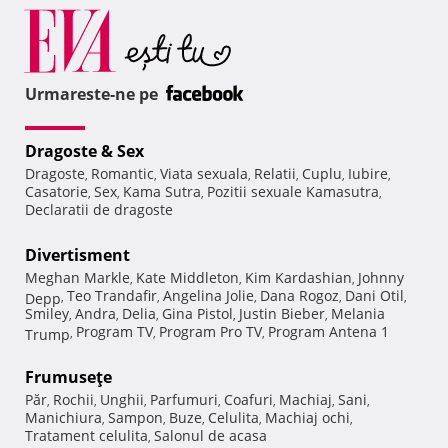
Urmareste-ne pe
Dragoste & Sex
Dragoste
Romantic
Viata sexuala
Relatii
Cuplu
Iubire
,
,
,
,
,
,
Casatorie
Sex
Kama Sutra
Pozitii sexuale Kamasutra
,
,
,
,
Declaratii de dragoste
Divertisment
Meghan Markle
Kate Middleton
Kim Kardashian
Johnny
,
,
,
Teo Trandafir
Angelina Jolie
Dana Rogoz
Dani Otil
Depp
,
,
,
,
,
Smiley
Andra
Delia
Gina Pistol
Justin Bieber
Melania
,
,
,
,
,
Program TV
Program Pro TV
Program Antena 1
Trump
,
,
,
Frumuseţe
Păr
Rochii
Unghii
Parfumuri
Coafuri
Machiaj
Sani
,
,
,
,
,
,
,
Manichiura
Sampon
Buze
Celulita
Machiaj ochi
,
,
,
,
,
Tratament celulita
Salonul de acasa
,