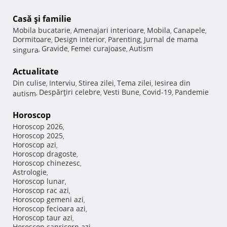
Casă şi familie
Mobila bucatarie
Amenajari interioare
Mobila
Canapele
,
,
,
,
Dormitoare
Design interior
Parenting
Jurnal de mama
,
,
,
Gravide
Femei curajoase
Autism
singura
,
,
,
Actualitate
Din culise
Interviu
Stirea zilei
Tema zilei
Iesirea din
,
,
,
,
Despărţiri celebre
Vesti Bune
Covid-19
Pandemie
autism
,
,
,
,
Horoscop
Horoscop 2026
,
Horoscop 2025
,
Horoscop azi
,
Horoscop dragoste
,
Horoscop chinezesc
,
Astrologie
,
Horoscop lunar
,
Horoscop rac azi
,
Horoscop gemeni azi
,
Horoscop fecioara azi
,
Horoscop taur azi
,
Horoscop capricorn azi