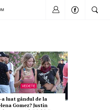
Nu ai cont?
Inregistreaza-
UM
VEDETE
i-a luat gândul de la
elena Gomez? Justin