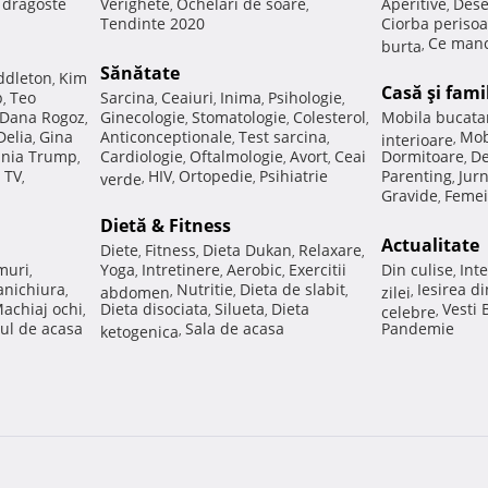
e dragoste
Verighete
Ochelari de soare
Aperitive
Dese
,
,
,
Tendinte 2020
Ciorba perisoa
Ce manc
burta
,
Sănătate
ddleton
Kim
,
Casă şi fami
p
Teo
Sarcina
Ceaiuri
Inima
Psihologie
,
,
,
,
,
Dana Rogoz
Ginecologie
Stomatologie
Colesterol
Mobila bucata
,
,
,
,
Delia
Gina
Anticonceptionale
Test sarcina
Mob
,
,
,
interioare
,
nia Trump
Cardiologie
Oftalmologie
Avort
Ceai
Dormitoare
De
,
,
,
,
,
 TV
HIV
Ortopedie
Psihiatrie
Parenting
Jur
,
verde
,
,
,
,
Gravide
Femei
,
Dietă & Fitness
Actualitate
Diete
Fitness
Dieta Dukan
Relaxare
,
,
,
,
muri
Yoga
Intretinere
Aerobic
Exercitii
Din culise
Inte
,
,
,
,
,
nichiura
Nutritie
Dieta de slabit
Iesirea d
,
abdomen
,
,
,
zilei
,
achiaj ochi
Dieta disociata
Silueta
Dieta
Vesti
,
,
,
celebre
,
ul de acasa
Sala de acasa
Pandemie
ketogenica
,