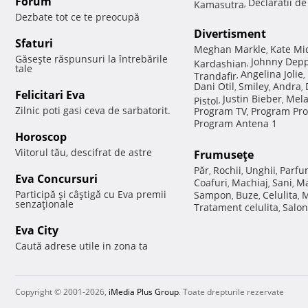
Forum
Declaratii d
Kamasutra
,
Dezbate tot ce te preocupă
Divertisment
Sfaturi
Meghan Markle
Kate Mi
,
Găseşte răspunsuri la întrebările
Johnny Dep
Kardashian
,
tale
Angelina Jolie
Trandafir
,
,
Dani Otil
Smiley
Andra
,
,
,
Felicitari Eva
Justin Bieber
Mela
Pistol
,
,
Zilnic poti gasi ceva de sarbatorit.
Program TV
Program Pro
,
Program Antena 1
Horoscop
Viitorul tău, descifrat de astre
Frumuseţe
Păr
Rochii
Unghii
Parfu
,
,
,
Eva Concursuri
Coafuri
Machiaj
Sani
Ma
,
,
,
Participă şi câştigă cu Eva premii
Sampon
Buze
Celulita
M
,
,
,
senzaţionale
Tratament celulita
Salon
,
Eva City
Caută adrese utile in zona ta
Copyright © 2001-2026,
iMedia Plus Group
. Toate drepturile rezervate