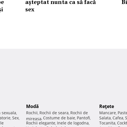
pe
așteptat nunta ca să facă
Bi
și
sex
Modă
Reţete
a sexuala
Rochii
Rochii de seara
Rochii de
Mancare
Past
,
,
,
,
atorie
Sex
Costume de baie
Pantofi
Salata
Cafea
,
,
mireasa
,
,
,
,
,
ale
Rochii elegante
Inele de logodna
Tocanita
Cockt
,
,
,