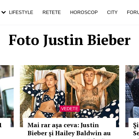
rebui să mergi
și 60 de ani. De ce te trezești mai des
pe măsură ce înaintezi în vârstă
LIFESTYLE
RETETE
HOROSCOP
CITY
FOR
Foto Justin Bieber
VEDETE
1
Mai rar așa ceva: Justin
Ş
Bieber și Hailey Baldwin au
S