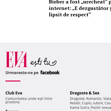
Bieber a fost „urecheat“ 
internet: „E dezgustător 
lipsit de respect“
Urmareste-ne pe
Club Eva
Dragoste & Sex
Comunitatea unde eşti între
Dragoste
Romantic
Viat
,
,
prietene.
Relatii
Cuplu
Iubire
Cas
,
,
,
Kama Sutra
Pozitii sexu
,