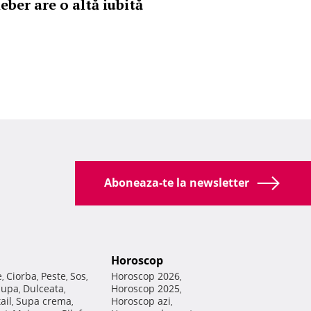
eber are o altă iubită
Aboneaza-te la newsletter
Horoscop
e
Ciorba
Peste
Sos
Horoscop 2026
,
,
,
,
,
Supa
Dulceata
Horoscop 2025
,
,
,
ail
Supa crema
Horoscop azi
,
,
,