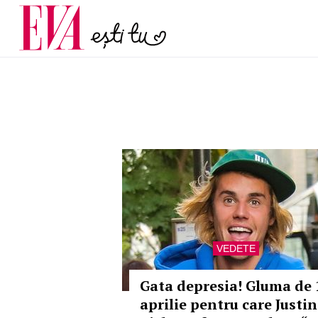
menopauză și când ar t
Carieră
la medic
Actualitate
VEDETE
Gata depresia! Gluma de 
aprilie pentru care Justin