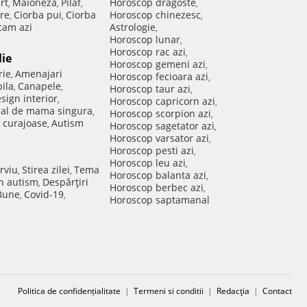
rt
Maioneza
Pilaf
Horoscop dragoste
,
,
,
,
re
Ciorba pui
Ciorba
Horoscop chinezesc
,
,
,
am azi
Astrologie
,
Horoscop lunar
,
Horoscop rac azi
,
lie
Horoscop gemeni azi
,
rie
Amenajari
,
Horoscop fecioara azi
,
ila
Canapele
,
,
Horoscop taur azi
,
sign interior
,
Horoscop capricorn azi
,
nal de mama singura
,
Horoscop scorpion azi
,
 curajoase
Autism
,
Horoscop sagetator azi
,
Horoscop varsator azi
,
Horoscop pesti azi
,
Horoscop leu azi
,
rviu
Stirea zilei
Tema
,
,
Horoscop balanta azi
,
in autism
Despărţiri
,
Horoscop berbec azi
,
 Bune
Covid-19
,
,
Horoscop saptamanal
Politica de confidențialitate
|
Termeni si conditii
|
Redacţia
|
Contact