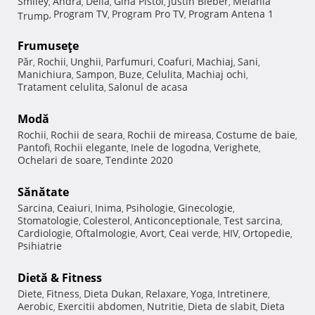
Smiley
Andra
Delia
Gina Pistol
Justin Bieber
Melania
,
,
,
,
,
Program TV
Program Pro TV
Program Antena 1
Trump
,
,
,
Frumuseţe
Păr
Rochii
Unghii
Parfumuri
Coafuri
Machiaj
Sani
,
,
,
,
,
,
,
Manichiura
Sampon
Buze
Celulita
Machiaj ochi
,
,
,
,
,
Tratament celulita
Salonul de acasa
,
Modă
Rochii
Rochii de seara
Rochii de mireasa
Costume de baie
,
,
,
,
Pantofi
Rochii elegante
Inele de logodna
Verighete
,
,
,
,
Ochelari de soare
Tendinte 2020
,
Sănătate
Sarcina
Ceaiuri
Inima
Psihologie
Ginecologie
,
,
,
,
,
Stomatologie
Colesterol
Anticonceptionale
Test sarcina
,
,
,
,
Cardiologie
Oftalmologie
Avort
Ceai verde
HIV
Ortopedie
,
,
,
,
,
,
Psihiatrie
Dietă & Fitness
Diete
Fitness
Dieta Dukan
Relaxare
Yoga
Intretinere
,
,
,
,
,
,
Aerobic
Exercitii abdomen
Nutritie
Dieta de slabit
Dieta
,
,
,
,