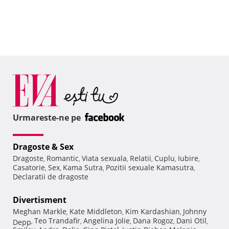
Urmareste-ne pe
Dragoste & Sex
Dragoste
Romantic
Viata sexuala
Relatii
Cuplu
Iubire
,
,
,
,
,
,
Casatorie
Sex
Kama Sutra
Pozitii sexuale Kamasutra
,
,
,
,
Declaratii de dragoste
Divertisment
Meghan Markle
Kate Middleton
Kim Kardashian
Johnny
,
,
,
Teo Trandafir
Angelina Jolie
Dana Rogoz
Dani Otil
Depp
,
,
,
,
,