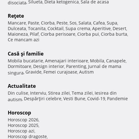
Silueta
Dieta ketogenica
Sala de acasa
disociata
,
,
,
Reţete
Mancare
Paste
Ciorba
Peste
Sos
Salata
Cafea
Supa
,
,
,
,
,
,
,
,
Dulceata
Tocanita
Cocktail
Supa crema
Aperitive
Desert
,
,
,
,
,
,
Maioneza
Pilaf
Ciorba perisoare
Ciorba pui
Ciorba burta
,
,
,
,
,
Ce mancam azi
Casă şi familie
Mobila bucatarie
Amenajari interioare
Mobila
Canapele
,
,
,
,
Dormitoare
Design interior
Parenting
Jurnal de mama
,
,
,
Gravide
Femei curajoase
Autism
singura
,
,
,
Actualitate
Din culise
Interviu
Stirea zilei
Tema zilei
Iesirea din
,
,
,
,
Despărţiri celebre
Vesti Bune
Covid-19
Pandemie
autism
,
,
,
,
Horoscop
Horoscop 2026
,
Horoscop 2025
,
Horoscop azi
,
Horoscop dragoste
,