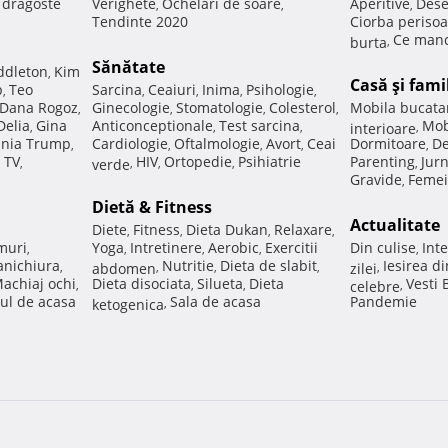
e dragoste
Verighete
Ochelari de soare
Aperitive
Dese
,
,
,
Tendinte 2020
Ciorba perisoa
Ce manc
burta
,
Sănătate
ddleton
Kim
,
Casă şi fami
p
Teo
Sarcina
Ceaiuri
Inima
Psihologie
,
,
,
,
,
Dana Rogoz
Ginecologie
Stomatologie
Colesterol
Mobila bucata
,
,
,
,
Delia
Gina
Anticonceptionale
Test sarcina
Mob
,
,
,
interioare
,
nia Trump
Cardiologie
Oftalmologie
Avort
Ceai
Dormitoare
De
,
,
,
,
,
 TV
HIV
Ortopedie
Psihiatrie
Parenting
Jur
,
verde
,
,
,
,
Gravide
Femei
,
Dietă & Fitness
Actualitate
Diete
Fitness
Dieta Dukan
Relaxare
,
,
,
,
muri
Yoga
Intretinere
Aerobic
Exercitii
Din culise
Inte
,
,
,
,
,
nichiura
Nutritie
Dieta de slabit
Iesirea d
,
abdomen
,
,
,
zilei
,
achiaj ochi
Dieta disociata
Silueta
Dieta
Vesti
,
,
,
celebre
,
ul de acasa
Sala de acasa
Pandemie
ketogenica
,