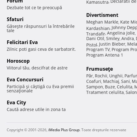
Forum
Declaratii d
Kamasutra
,
Dezbate tot ce te preocupă
Divertisment
Sfaturi
Meghan Markle
Kate Mi
,
Găseşte răspunsuri la întrebările
Johnny Dep
Kardashian
,
tale
Angelina Jolie
Trandafir
,
,
Dani Otil
Smiley
Andra
,
,
,
Felicitari Eva
Justin Bieber
Mela
Pistol
,
,
Zilnic poti gasi ceva de sarbatorit.
Program TV
Program Pro
,
Program Antena 1
Horoscop
Viitorul tău, descifrat de astre
Frumuseţe
Păr
Rochii
Unghii
Parfu
,
,
,
Eva Concursuri
Coafuri
Machiaj
Sani
Ma
,
,
,
Participă şi câştigă cu Eva premii
Sampon
Buze
Celulita
M
,
,
,
senzaţionale
Tratament celulita
Salon
,
Eva City
Caută adrese utile in zona ta
Copyright © 2001-2026,
iMedia Plus Group
. Toate drepturile rezervate