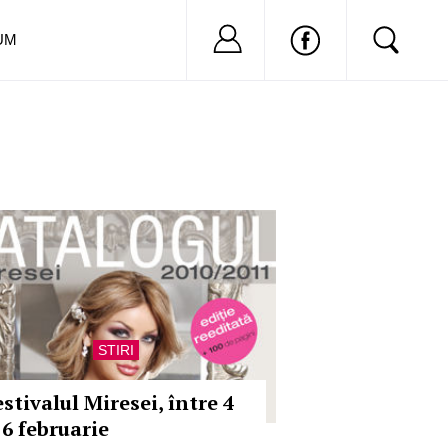
Nu ai cont?
Inregistreaza-
UM
STIRI
stivalul Miresei, între 4
 6 februarie