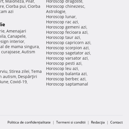
rt
Maioneza
Pilaf
Horoscop dragoste
,
,
,
,
re
Ciorba pui
Ciorba
Horoscop chinezesc
,
,
,
am azi
Astrologie
,
Horoscop lunar
,
Horoscop rac azi
,
lie
Horoscop gemeni azi
,
rie
Amenajari
,
Horoscop fecioara azi
,
ila
Canapele
,
,
Horoscop taur azi
,
sign interior
,
Horoscop capricorn azi
,
nal de mama singura
,
Horoscop scorpion azi
,
 curajoase
Autism
,
Horoscop sagetator azi
,
Horoscop varsator azi
,
Horoscop pesti azi
,
Horoscop leu azi
,
rviu
Stirea zilei
Tema
,
,
Horoscop balanta azi
,
in autism
Despărţiri
,
Horoscop berbec azi
,
 Bune
Covid-19
,
,
Horoscop saptamanal
Politica de confidențialitate
|
Termeni si conditii
|
Redacţia
|
Contact