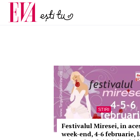
și 60 de ani. De ce te t
Carieră
pe măsură ce înaintez
Actualitate
STIRI
Festivalul Miresei, in ace
week-end, 4-6 februarie, l