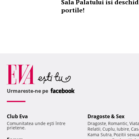
Sala Palatului isi deschi
portile!
Urmareste-ne pe
Club Eva
Dragoste & Sex
Comunitatea unde eşti între
Dragoste
Romantic
Viat
,
,
prietene.
Relatii
Cuplu
Iubire
Cas
,
,
,
Kama Sutra
Pozitii sexu
,