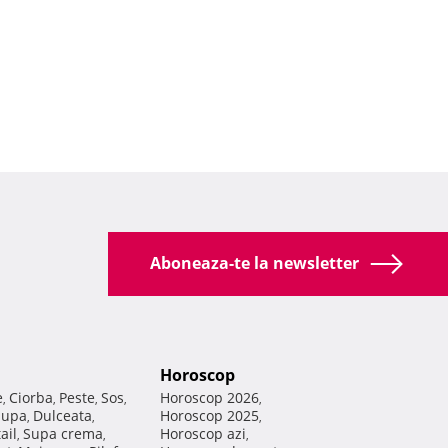
Aboneaza-te la newsletter
Horoscop
e
Ciorba
Peste
Sos
Horoscop 2026
,
,
,
,
,
Supa
Dulceata
Horoscop 2025
,
,
,
ail
Supa crema
Horoscop azi
,
,
,