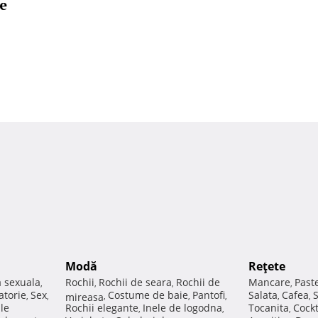
de
Modă
Reţete
a sexuala
Rochii
Rochii de seara
Rochii de
Mancare
Past
,
,
,
,
atorie
Sex
Costume de baie
Pantofi
Salata
Cafea
,
,
mireasa
,
,
,
,
,
ale
Rochii elegante
Inele de logodna
Tocanita
Cockt
,
,
,