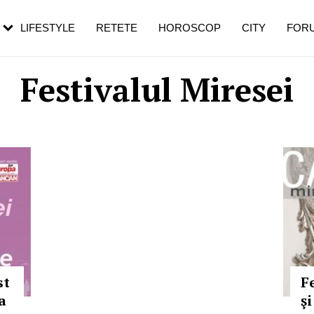
rezești mai des
Cât durează, cum te pregătești și cât
i în vârstă
de dureroasă este investigația
LIFESTYLE
RETETE
HOROSCOP
CITY
FOR
Festivalul Miresei
st
Fe
a
şi