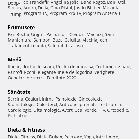
Teo Trandafir
Angelina Jolie
Dana Rogoz
Dani Otil
Depp
,
,
,
,
,
Smiley
Andra
Delia
Gina Pistol
Justin Bieber
Melania
,
,
,
,
,
Program TV
Program Pro TV
Program Antena 1
Trump
,
,
,
Frumuseţe
Păr
Rochii
Unghii
Parfumuri
Coafuri
Machiaj
Sani
,
,
,
,
,
,
,
Manichiura
Sampon
Buze
Celulita
Machiaj ochi
,
,
,
,
,
Tratament celulita
Salonul de acasa
,
Modă
Rochii
Rochii de seara
Rochii de mireasa
Costume de baie
,
,
,
,
Pantofi
Rochii elegante
Inele de logodna
Verighete
,
,
,
,
Ochelari de soare
Tendinte 2020
,
Sănătate
Sarcina
Ceaiuri
Inima
Psihologie
Ginecologie
,
,
,
,
,
Stomatologie
Colesterol
Anticonceptionale
Test sarcina
,
,
,
,
Cardiologie
Oftalmologie
Avort
Ceai verde
HIV
Ortopedie
,
,
,
,
,
,
Psihiatrie
Dietă & Fitness
Diete
Fitness
Dieta Dukan
Relaxare
Yoga
Intretinere
,
,
,
,
,
,