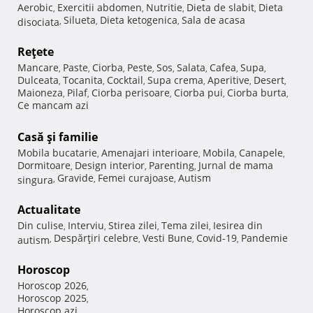
Aerobic
Exercitii abdomen
Nutritie
Dieta de slabit
Dieta
,
,
,
,
Silueta
Dieta ketogenica
Sala de acasa
disociata
,
,
,
Reţete
Mancare
Paste
Ciorba
Peste
Sos
Salata
Cafea
Supa
,
,
,
,
,
,
,
,
Dulceata
Tocanita
Cocktail
Supa crema
Aperitive
Desert
,
,
,
,
,
,
Maioneza
Pilaf
Ciorba perisoare
Ciorba pui
Ciorba burta
,
,
,
,
,
Ce mancam azi
Casă şi familie
Mobila bucatarie
Amenajari interioare
Mobila
Canapele
,
,
,
,
Dormitoare
Design interior
Parenting
Jurnal de mama
,
,
,
Gravide
Femei curajoase
Autism
singura
,
,
,
Actualitate
Din culise
Interviu
Stirea zilei
Tema zilei
Iesirea din
,
,
,
,
Despărţiri celebre
Vesti Bune
Covid-19
Pandemie
autism
,
,
,
,
Horoscop
Horoscop 2026
,
Horoscop 2025
,
Horoscop azi
,